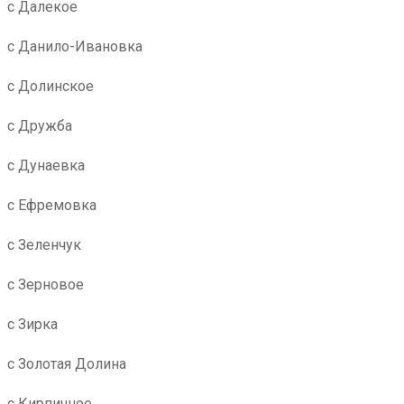
с Далекое
с Данило-Ивановка
с Долинское
с Дружба
с Дунаевка
с Ефремовка
с Зеленчук
с Зерновое
с Зирка
с Золотая Долина
с Кирпичное