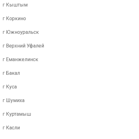
г Кыштым
г Коркино
г Южноуральск
г Верхний Уфалей
г Еманжелинск
г Бакал
г Куса
г Шумиха
г Куртамыш
г Касли