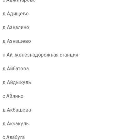
д Адищево
д Азналино
д Азнашево
п Ай, железнодорожная станция
д Айбатова
д Айдыкуль
с Айлино
д Акбашева
д Акчакуль
с Алабуга