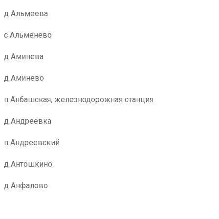
д Альмеева
с Альменево
д Аминева
д Аминево
п Анбашская, железнодорожная станция
д Андреевка
п Андреевский
д Антошкино
д Анфалово