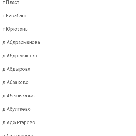
г Пласт
г Карабаш
г Юрюзань
д Абдрахманова
д Абдрезяково
д Абдырова
д Абзаково
д Абсалямово
д Абултаево
д Аджитарово
с Аджитарово