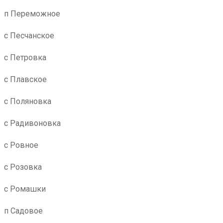
п Переможное
с Песчанское
с Петровка
с Плавское
с Поляновка
с Радивоновка
с Ровное
с Розовка
с Ромашки
п Садовое