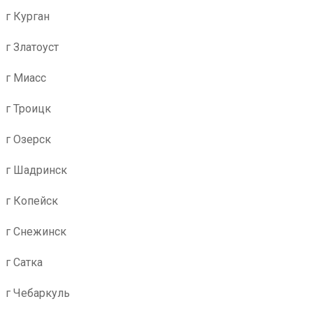
г Курган
г Златоуст
г Миасс
г Троицк
г Озерск
г Шадринск
г Копейск
г Снежинск
г Сатка
г Чебаркуль