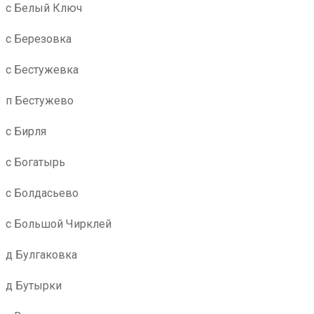
с Белый Ключ
с Березовка
с Бестужевка
п Бестужево
с Бирля
с Богатырь
с Болдасьево
с Большой Чирклей
д Булгаковка
д Бутырки