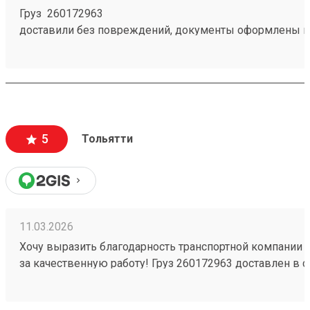
Груз 260172963
доставили без повреждений, документы оформлены к
чёткое соблюдение сроков доставки;
вежливый и ответственный персонал
5
Тольятти
11.03.2026
Хочу выразить благодарность транспортной компании 
за качественную работу! Груз 260172963 доставлен в с
повреждений. Ребята вежливые, помогли с загрузкой .
Обязательно обращусь ещё и буду рекомендовать вас