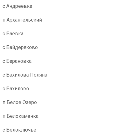
с Андреевка
п Архангельский
с Баевка
с Байдеряково
с Барановка
с Бахилова Поляна
с Бахилово
п Белое Озеро
п Белокаменка
с Белоключье