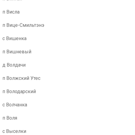
п Висла
п Вице-Смильтэнэ
с Вишенка
п Вишневый
д Волдачи
п Волжский Утес
п Володарский
с Волчанка
п Воля
с Выселки