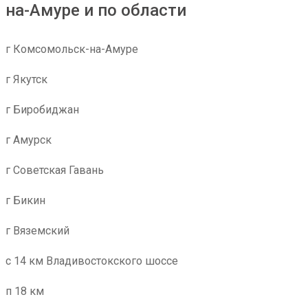
на-Амуре и по области
г Комсомольск-на-Амуре
г Якутск
г Биробиджан
г Амурск
г Советская Гавань
г Бикин
г Вяземский
с 14 км Владивостокского шоссе
п 18 км