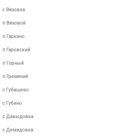
с Вязовка
п Вязовой
п Гаркино
п Гаровский
п Горный
п Гремячий
с Губашево
с Губино
с Давыдовка
с Демидовка