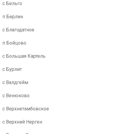
с Бельго
п Берлин
с Благодатное
п Бойцово
с Большая Картель
с Бурлит
с Валдгейм
с Венюково
с Верхнетамбовское
с Верхний Нерген