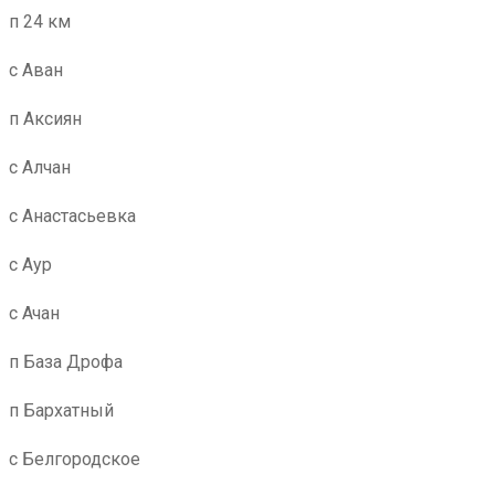
п 24 км
с Аван
п Аксиян
с Алчан
с Анастасьевка
с Аур
с Ачан
п База Дрофа
п Бархатный
с Белгородское