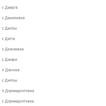
с Даерга
с Даниловка
с Даппы
с Датта
с Дежневка
с Джари
п Джонка
с Диппы
п Дормидонтовка
с Дормидонтовка