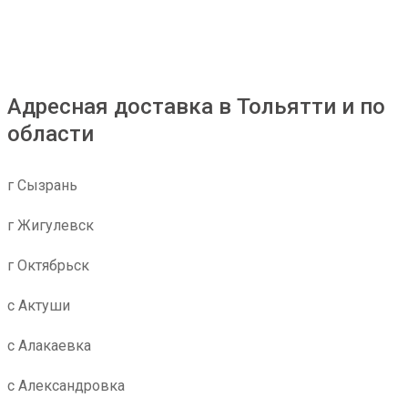
Адресная доставка в Тольятти и по
области
г Сызрань
г Жигулевск
г Октябрьск
с Актуши
с Алакаевка
с Александровка