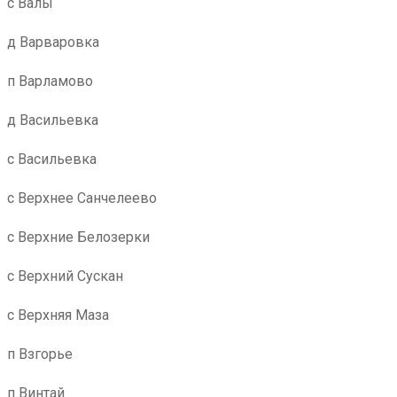
с Валы
д Варваровка
п Варламово
д Васильевка
с Васильевка
с Верхнее Санчелеево
с Верхние Белозерки
с Верхний Сускан
с Верхняя Маза
п Взгорье
п Винтай