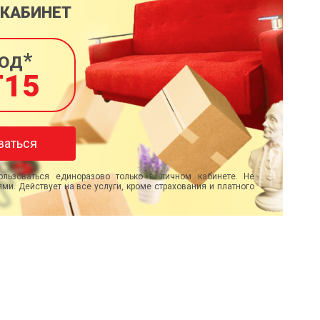
 КАБИНЕТ
од*
T15
ваться
льзоваться единоразово только в личном кабинете. Не
ми. Действует на все услуги, кроме страхования и платного