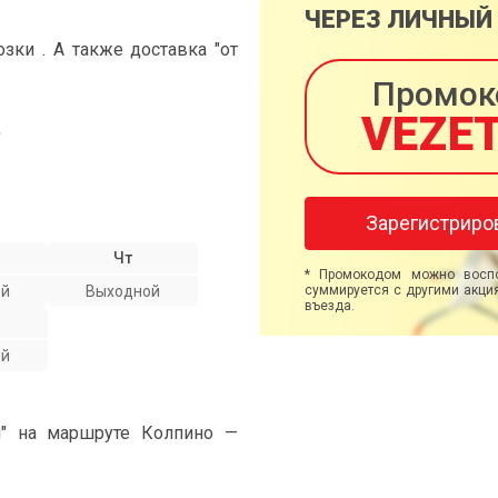
ЧЕРЕЗ ЛИЧНЫЙ
ки . А также доставка "от
Промок
VEZE
ь
Зарегистриро
Чт
* Промокодом можно воспо
ой
Выходной
суммируется с другими акция
въезда.
ой
и" на маршруте Колпино —