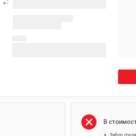
В стоимост
Забор груза