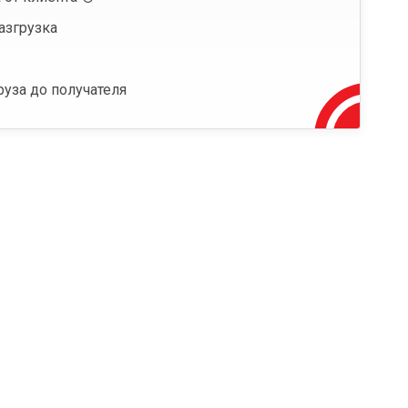
азгрузка
руза до получателя