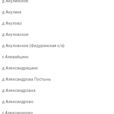
д Акулинское
д Акулиха
д Акулово
д Акуловское
д Акуловское (Федуринская с/а)
с Алевайцино
д Александрицино
д Александрова Пустынь
д Александровка
д Александрово
с Александрово