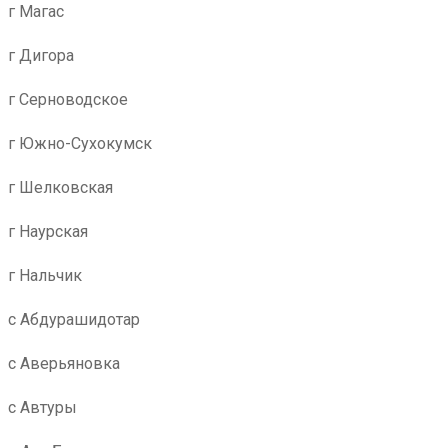
г Магас
г Дигора
г Серноводское
г Южно-Сухокумск
г Шелковская
г Наурская
г Нальчик
с Абдурашидотар
с Аверьяновка
с Автуры