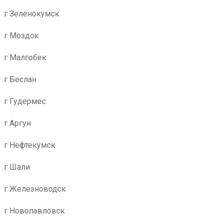
г Зеленокумск
г Моздок
г Малгобек
г Беслан
г Гудермес
г Аргун
г Нефтекумск
г Шали
г Железноводск
г Новопавловск