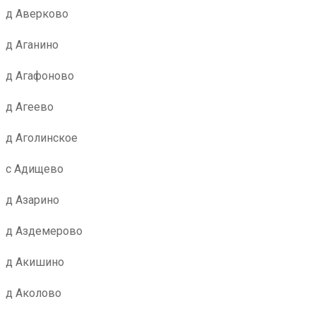
д Аверково
д Аганино
д Агафоново
д Агеево
д Аголинское
с Адищево
д Азарино
д Аздемерово
д Акишино
д Аколово