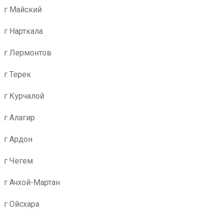
г Майский
г Нарткала
г Лермонтов
г Терек
г Курчалой
г Алагир
г Ардон
г Чегем
г Ачхой-Мартан
г Ойсхара