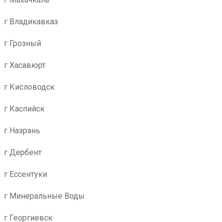
г Владикавказ
г Грозный
г Хасавюрт
г Кисловодск
г Каспийск
г Назрань
г Дербент
г Ессентуки
г Минеральные Воды
г Георгиевск