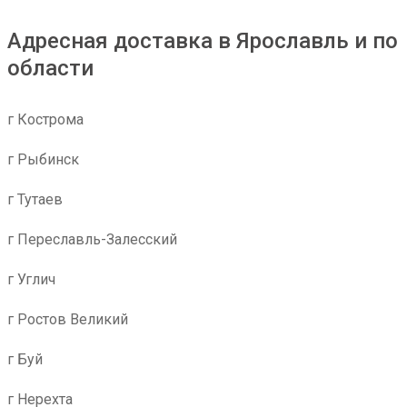
Адресная доставка в Ярославль и по
области
г Кострома
г Рыбинск
г Тутаев
г Переславль-Залесский
г Углич
г Ростов Великий
г Буй
г Нерехта