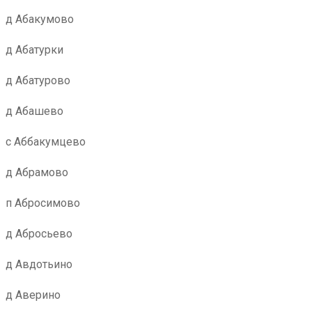
д Абакумово
д Абатурки
д Абатурово
д Абашево
с Аббакумцево
д Абрамово
п Абросимово
д Абросьево
д Авдотьино
д Аверино