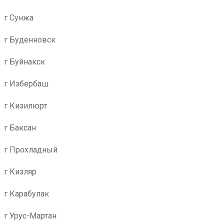
г Сунжа
г Буденновск
г Буйнакск
г Избербаш
г Кизилюрт
г Баксан
г Прохладный
г Кизляр
г Карабулак
г Урус-Мартан