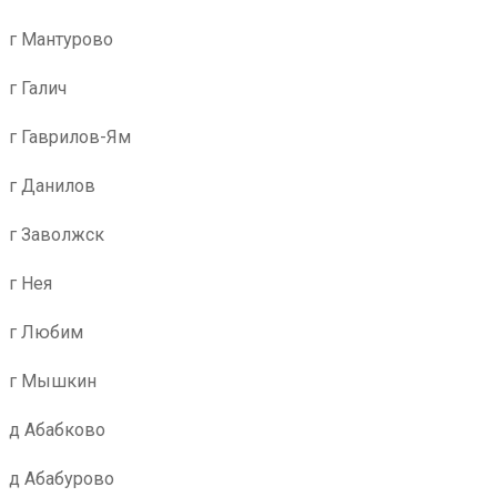
г Мантурово
г Галич
г Гаврилов-Ям
г Данилов
г Заволжск
г Нея
г Любим
г Мышкин
д Абабково
д Абабурово