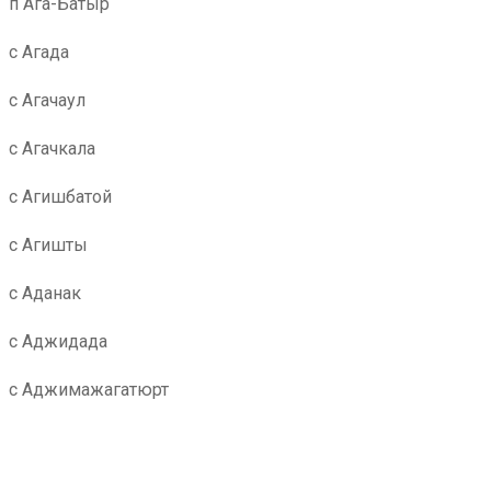
п Ага-Батыр
с Агада
с Агачаул
с Агачкала
с Агишбатой
с Агишты
с Аданак
с Аджидада
с Аджимажагатюрт