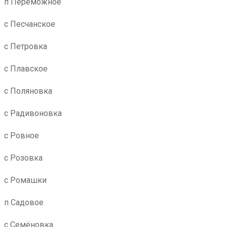
п Переможное
с Песчанское
с Петровка
с Плавское
с Поляновка
с Радивоновка
с Ровное
с Розовка
с Ромашки
п Садовое
с Семёновка