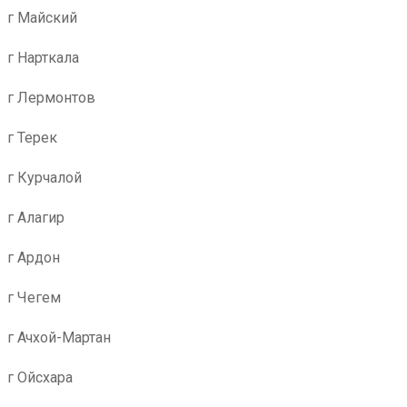
г Майский
г Нарткала
г Лермонтов
г Терек
г Курчалой
г Алагир
г Ардон
г Чегем
г Ачхой-Мартан
г Ойсхара