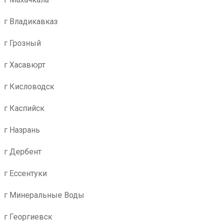
г Владикавказ
г Грозный
г Хасавюрт
г Кисловодск
г Каспийск
г Назрань
г Дербент
г Ессентуки
г Минеральные Воды
г Георгиевск