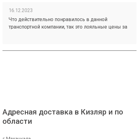
16.12.2023
Что действительно понравилось в данной
транспортной компании, так это лояльные цены за
транспортировку товаров, ещё отмечу
доброжелательное отношение работников склада
к получателям грузов. Чего действительно не
хватает, так это вилочного погрузчика, с помощью
которого можно было бы осуществлять забор
больших грузов, из-за его отсутствия не заказываю
большие товары через эту ТК. Один из грузов
который я забирал: №230953002
Адресная доставка в Кизляр и по
области
г Махачкала