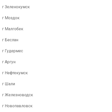
г Зеленокумск
г Моздок
г Малгобек
г Беслан
г Гудермес
г Аргун
г Нефтекумск
г Шали
г Железноводск
г Новопавловск