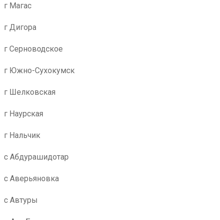
г Магас
г Дигора
г Серноводское
г Южно-Сухокумск
г Шелковская
г Наурская
г Нальчик
с Абдурашидотар
с Аверьяновка
с Автуры