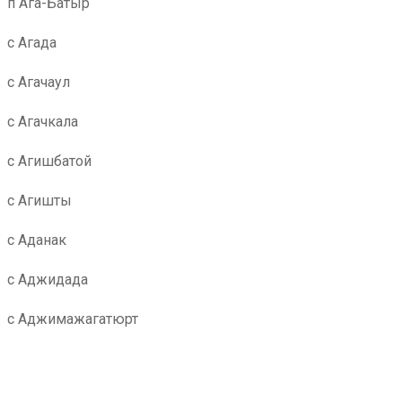
п Ага-Батыр
с Агада
с Агачаул
с Агачкала
с Агишбатой
с Агишты
с Аданак
с Аджидада
с Аджимажагатюрт