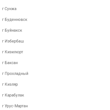
г Сунжа
г Буденновск
г Буйнакск
г Избербаш
г Кизилюрт
г Баксан
г Прохладный
г Кизляр
г Карабулак
г Урус-Мартан