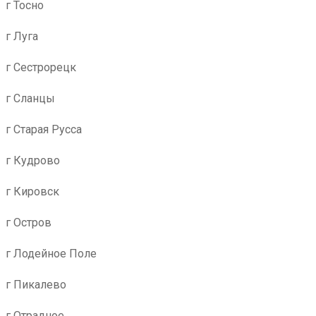
г Тосно
г Луга
г Сестрорецк
г Сланцы
г Старая Русса
г Кудрово
г Кировск
г Остров
г Лодейное Поле
г Пикалево
г Отрадное