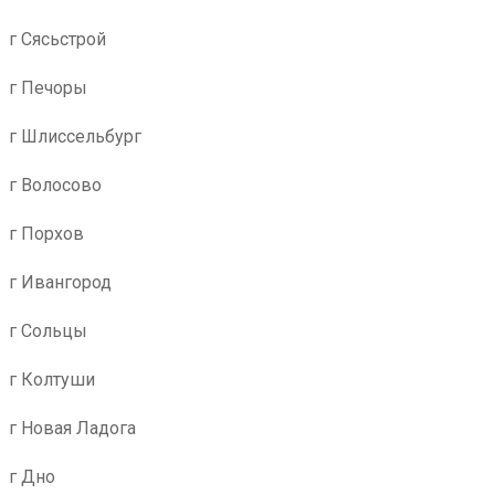
г Сясьстрой
г Печоры
г Шлиссельбург
г Волосово
г Порхов
г Ивангород
г Сольцы
г Колтуши
г Новая Ладога
г Дно