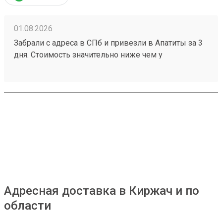
01.08.2026
Забрали с адреса в СПб и привезли в Апатиты за 3
дня. Стоимость значительно ниже чем у
конкурентов. Нет очередей на выдаче . Своя
эстакада. В общем теперь работаю только с этой
компанией! Номер заказа 260691900.
Адресная доставка в Киржач и по
области