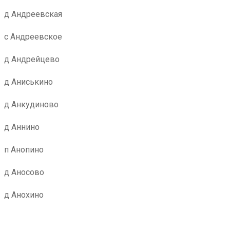
д Андреевская
с Андреевское
д Андрейцево
д Аниськино
д Анкудиново
д Аннино
п Анопино
д Аносово
д Анохино