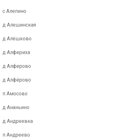
с Алепино
д Алешинская
д Алёшково
д Алфериха
д Алферово
д Алфёрово
п Амосово
д Ананьино
д Андреевка
п Андреево