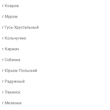
г Ковров
г Муром
г Гусь-Хрустальный
г Кольчугино
г Киржач
г Собинка
г Юрьев-Польский
г Радужный
г Лакинск
г Меленки