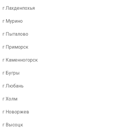
г Лахденпохья
г Мурино
г Пыталово
г Приморск
г Каменногорск
г Бугры
г Любань
г Холм
г Новоржев
г Высоцк