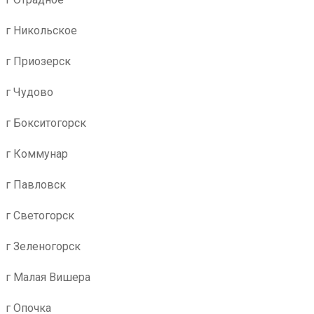
г Никольское
г Приозерск
г Чудово
г Бокситогорск
г Коммунар
г Павловск
г Светогорск
г Зеленогорск
г Малая Вишера
г Опочка