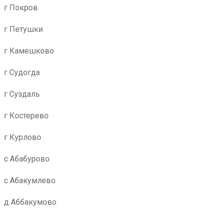
г Покров
г Петушки
г Камешково
г Судогда
г Суздаль
г Костерево
г Курлово
с Абабурово
с Абакумлево
д Аббакумово