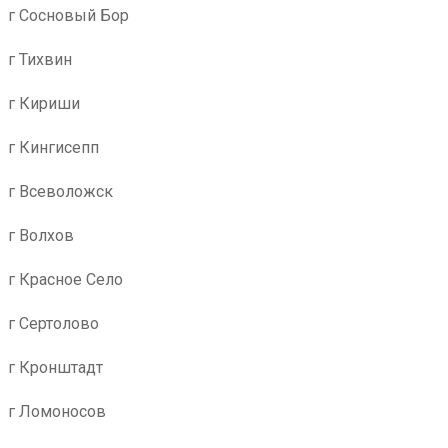
г Сосновый Бор
г Тихвин
г Кириши
г Кингисепп
г Всеволожск
г Волхов
г Красное Село
г Сертолово
г Кронштадт
г Ломоносов