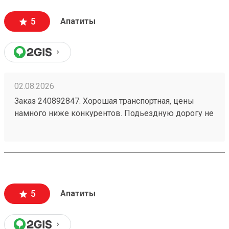
5
Апатиты
02.08.2026
Заказ 240892847. Хорошая транспортная, цены
намного ниже конкурентов. Подьездную дорогу не
мешало бы немного подремонтировать, а так все
хорошо. Сотрудники вежливые, всегда помогут
подскажут как лучше упаковать. Заказы
оформляют и выдают быстро. Советую всем!
5
Апатиты