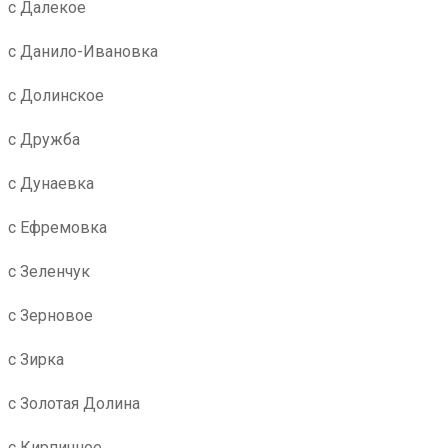
с Далекое
с Данило-Ивановка
с Долинское
с Дружба
с Дунаевка
с Ефремовка
с Зеленчук
с Зерновое
с Зирка
с Золотая Долина
с Кирпичное