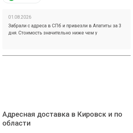
01.08.2026
Забрали с адреса в СПб и привезли в Апатиты за 3
дня. Стоимость значительно ниже чем у
конкурентов. Нет очередей на выдаче . Своя
эстакада. В общем теперь работаю только с этой
компанией! Номер заказа 260691900.
Адресная доставка в Кировск и по
области