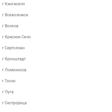
г Кингисепп
г Всеволожск
г Волхов
г Красное Село
г Сертолово
г Кронштадт
г Ломоносов
г Тосно
г Луга
г Сестрорецк