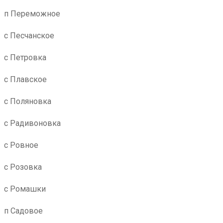
п Переможное
с Песчанское
с Петровка
с Плавское
с Поляновка
с Радивоновка
с Ровное
с Розовка
с Ромашки
п Садовое