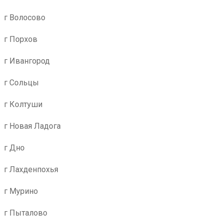
г Волосово
г Порхов
г Ивангород
г Сольцы
г Колтуши
г Новая Ладога
г Дно
г Лахденпохья
г Мурино
г Пыталово