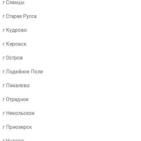
г Сланцы
г Старая Русса
г Кудрово
г Кировск
г Остров
г Лодейное Поле
г Пикалево
г Отрадное
г Никольское
г Приозерск
г Чудово