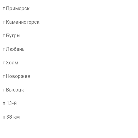
г Приморск
г Каменногорск
г Бугры
г Любань
г Холм
г Новоржев
г Высоцк
п 13-й
п 38 км