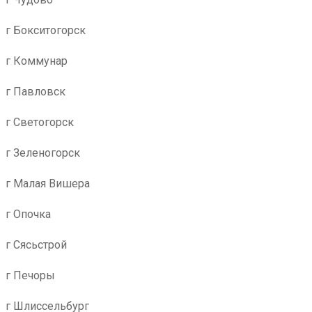
г Бокситогорск
г Коммунар
г Павловск
г Светогорск
г Зеленогорск
г Малая Вишера
г Опочка
г Сясьстрой
г Печоры
г Шлиссельбург