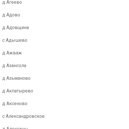
д Агеево
д Адово
д Адовщина
с Адышево
д Ажваж
д Азансола
д Азьманово
д Акпатырево
д Аксеново
с Александровское
д Алексаны