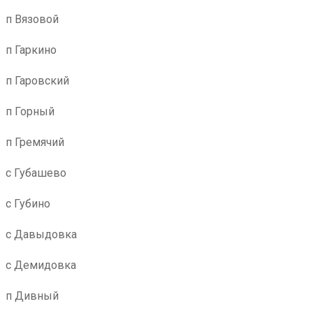
п Вязовой
п Гаркино
п Гаровский
п Горный
п Гремячий
с Губашево
с Губино
с Давыдовка
с Демидовка
п Дивный