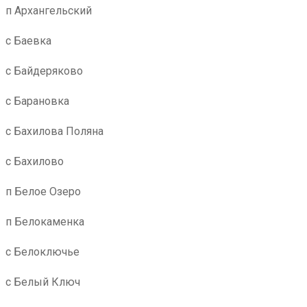
п Архангельский
с Баевка
с Байдеряково
с Барановка
с Бахилова Поляна
с Бахилово
п Белое Озеро
п Белокаменка
с Белоключье
с Белый Ключ