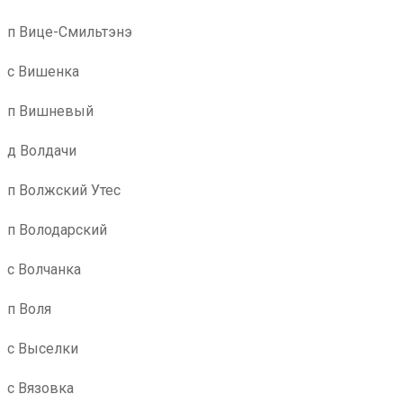
п Вице-Смильтэнэ
с Вишенка
п Вишневый
д Волдачи
п Волжский Утес
п Володарский
с Волчанка
п Воля
с Выселки
с Вязовка