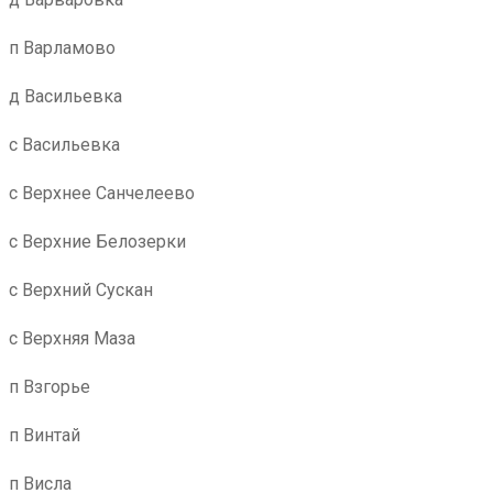
п Варламово
д Васильевка
с Васильевка
с Верхнее Санчелеево
с Верхние Белозерки
с Верхний Сускан
с Верхняя Маза
п Взгорье
п Винтай
п Висла