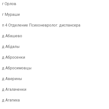
г Орлов
г Мураши
п 4 Отделение Психоневролог. диспансера
д Абашево
д Абдалы
д Абросенки
д Абросимовцы
д Аверины
д Агалаченки
д Агапиха