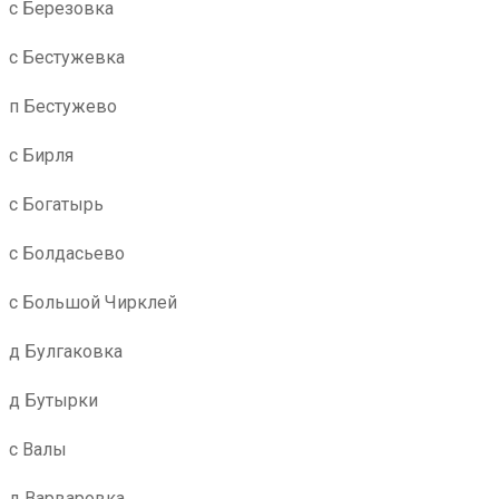
с Березовка
с Бестужевка
п Бестужево
с Бирля
с Богатырь
с Болдасьево
с Большой Чирклей
д Булгаковка
д Бутырки
с Валы
д Варваровка