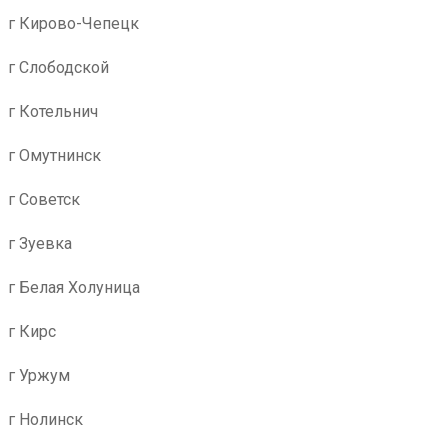
г Кирово-Чепецк
г Слободской
г Котельнич
г Омутнинск
г Советск
г Зуевка
г Белая Холуница
г Кирс
г Уржум
г Нолинск