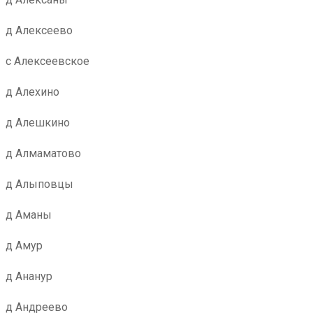
д Алексеево
с Алексеевское
д Алехино
д Алешкино
д Алмаматово
д Алыповцы
д Аманы
д Амур
д Ананур
д Андреево