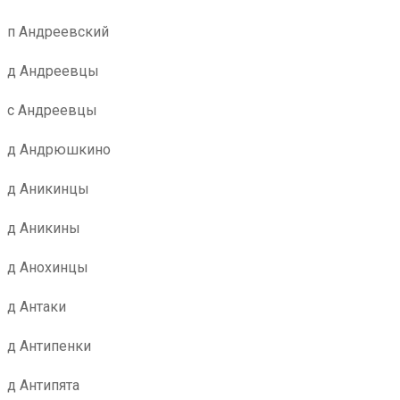
п Андреевский
д Андреевцы
с Андреевцы
д Андрюшкино
д Аникинцы
д Аникины
д Анохинцы
д Антаки
д Антипенки
д Антипята