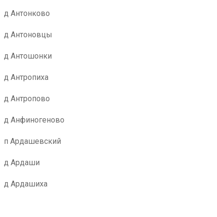
д Антонково
д Антоновцы
д Антошонки
д Антропиха
д Антропово
д Анфиногеново
п Ардашевский
д Ардаши
д Ардашиха