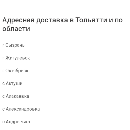
Адресная доставка в Тольятти и по
области
г Сызрань
г Жигулевск
г Октябрьск
с Актуши
с Алакаевка
с Александровка
с Андреевка