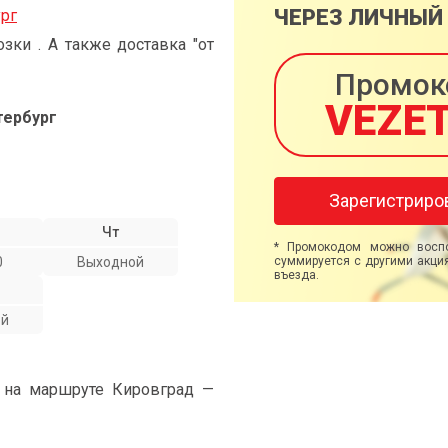
ЧЕРЕЗ ЛИЧНЫЙ
ург
ки . А также доставка "от
Промок
VEZE
тербург
Зарегистриро
Чт
* Промокодом можно воспо
0
Выходной
суммируется с другими акция
въезда.
ой
" на маршруте Кировград —