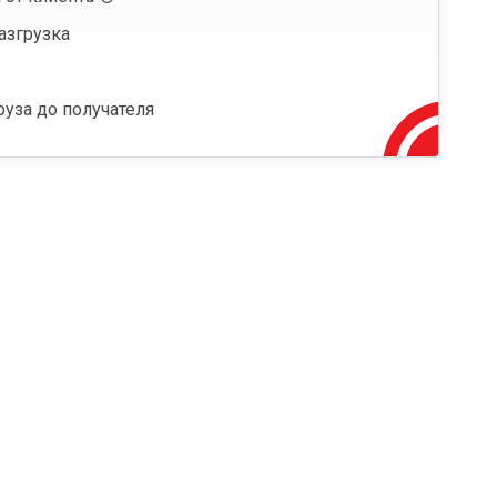
азгрузка
руза до получателя