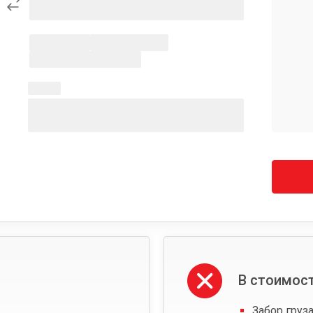
В стоимост
Забор груза