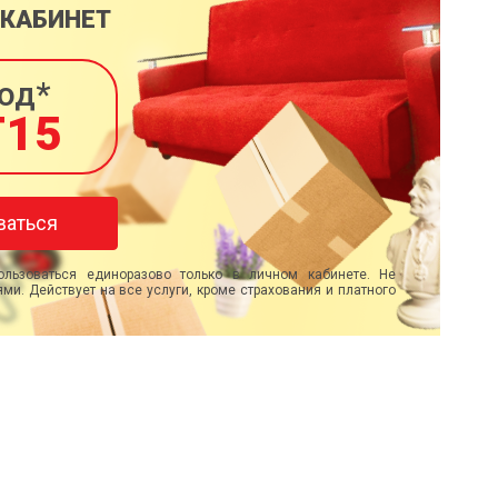
 КАБИНЕТ
од*
T15
ваться
льзоваться единоразово только в личном кабинете. Не
ми. Действует на все услуги, кроме страхования и платного