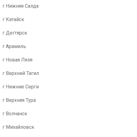
г Нижняя Салда
г Катайск
г Дегтярск
г Арамиль
г Новая Ляля
г Верхний Тагил
г Нижние Серги
г Верхняя Тура
г Волчанск
г Михайловск