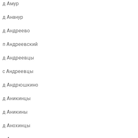
д Амур
д Ананур
д Андреево
п Андреевский
д Андреевцы
с Андреевцы
д Андрюшкино
д Аникинцы
д Аникины
д Анохинцы