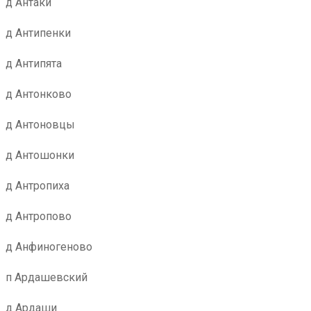
д Антаки
д Антипенки
д Антипята
д Антонково
д Антоновцы
д Антошонки
д Антропиха
д Антропово
д Анфиногеново
п Ардашевский
д Ардаши