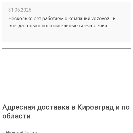
31.05.2026
Несколько лет работаем с компаний vozovoz , и
всегда только положительные впечатления.
Особенно хотелось бы отметить скорость доставки,
удобное приложение и чат бот в telegram , где
можно посмотреть всю интересующую
информацию , а также вежливый и отзывчивый
персонал. Груз всегда доставляется в целости и
сохранности , и сотрудники аккуратны при загрузке
, выгрузке 🙌🏻 Заказ 260502771
Адресная доставка в Кировград и по
области
г Нижний Тагил