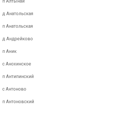
п Алтынай
д Анатольская
п Анатольская
д Андрейково
п Аник
с Анохинское
п Антипинский
с Антоново
п Антоновский