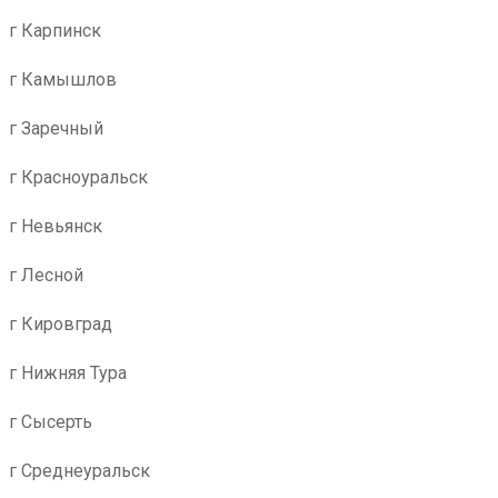
г Карпинск
г Камышлов
г Заречный
г Красноуральск
г Невьянск
г Лесной
г Кировград
г Нижняя Тура
г Сысерть
г Среднеуральск