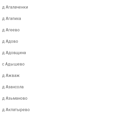
д Агалаченки
д Агапиха
д Агеево
д Адово
д Адовщина
с Адышево
д Ажваж
д Азансола
д Азьманово
д Акпатырево