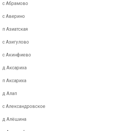
с Абрамово
с Аверино
п Азиатская
с Азигулово
с Акинфиево
д Аксариха
п Аксариха
д Алап
с Александровское
д Алёшина