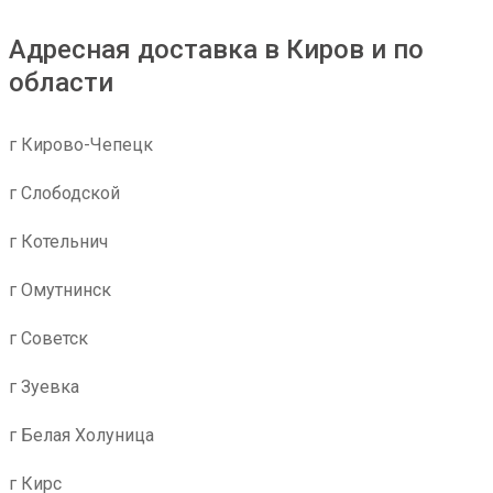
Адресная доставка в Киров и по
области
г Кирово-Чепецк
г Слободской
г Котельнич
г Омутнинск
г Советск
г Зуевка
г Белая Холуница
г Кирс