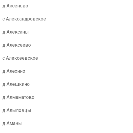
д Аксеново
с Александровское
д Алексаны
д Алексеево
с Алексеевское
д Алехино
д Алешкино
д Алмаматово
д Алыповцы
д Аманы