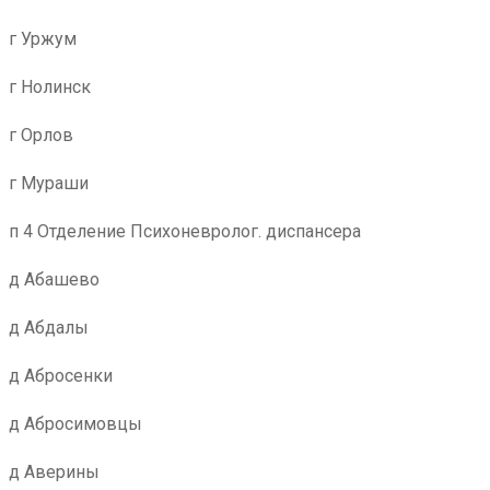
г Уржум
г Нолинск
г Орлов
г Мураши
п 4 Отделение Психоневролог. диспансера
д Абашево
д Абдалы
д Абросенки
д Абросимовцы
д Аверины