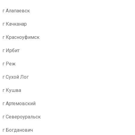
г Алапаевск
г Качканар
г Красноуфимск
г Ирбит
г Реж
г Сухой Лог
г Кушва
г Артемовский
г Североуральск
г Богданович