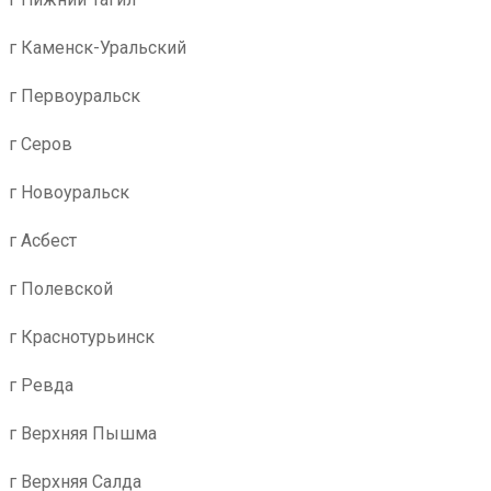
г Каменск-Уральский
г Первоуральск
г Серов
г Новоуральск
г Асбест
г Полевской
г Краснотурьинск
г Ревда
г Верхняя Пышма
г Верхняя Салда