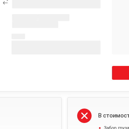
В стоимост
Забор груза