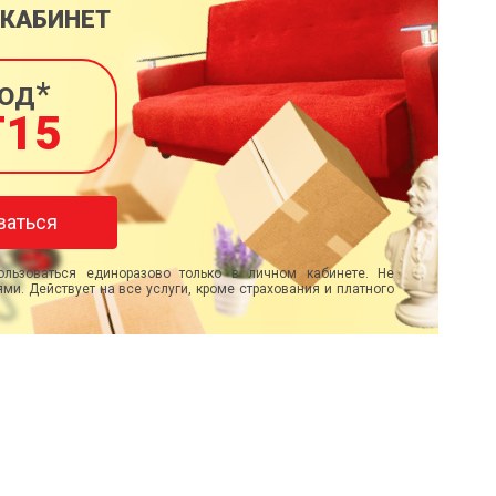
 КАБИНЕТ
од*
T15
ваться
льзоваться единоразово только в личном кабинете. Не
ми. Действует на все услуги, кроме страхования и платного