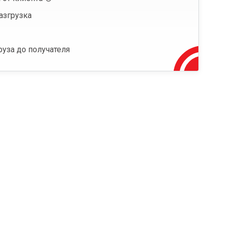
азгрузка
руза до получателя