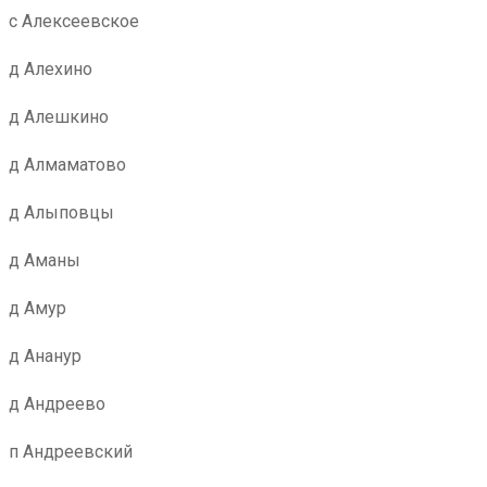
с Алексеевское
д Алехино
д Алешкино
д Алмаматово
д Алыповцы
д Аманы
д Амур
д Ананур
д Андреево
п Андреевский