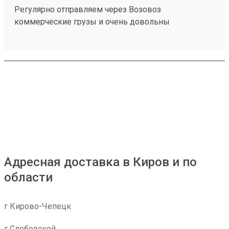
Регулярно отправляем через Возовоз
коммерческие грузы и очень довольны
сотрудничеством. На терминале всегда идеальная
чистота и порядок, товар принимают и выдают
быстро. Персонал заслуживает отдельной похвалы
— общение максимально вежливое, менеджеры
приветливые и всегда готовы помочь с
оформлением. Самое главное для нас — это
стопроцентная сохранность груза, коробки всегда
приходят чистыми и немятыми. Цены адекватные,
сроки соблюдаются. Рекомендую! (заказ №
260183788)
Адресная доставка в Киров и по
области
г Кирово-Чепецк
г Слободской