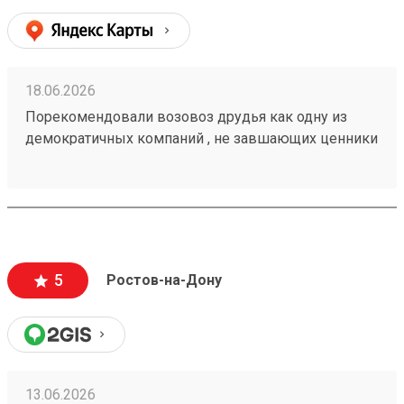
18.06.2026
Порекомендовали возовоз друдья как одну из
демократичных компаний , не завшающих ценники
на перевозку. заказывали с вывозм.все четко!
груз 260567568
5
Ростов-на-Дону
13.06.2026