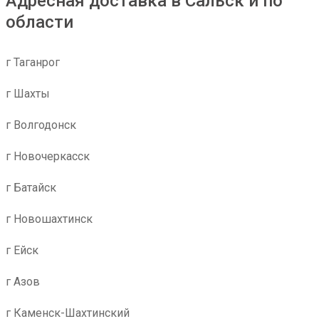
Адресная доставка в Сальск и по
области
г Таганрог
г Шахты
г Волгодонск
г Новочеркасск
г Батайск
г Новошахтинск
г Ейск
г Азов
г Каменск-Шахтинский