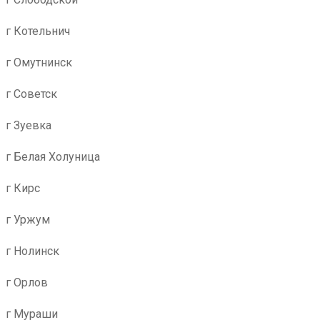
г Котельнич
г Омутнинск
г Советск
г Зуевка
г Белая Холуница
г Кирс
г Уржум
г Нолинск
г Орлов
г Мураши