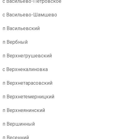
с Васильево-Петровское
с Васильево-Шамшево
п Васильевский
п Вербный
п Верхнегрушевский
с Верхнекалиновка
п Верхнетарасовский
п Верхнетемерницкий
п Верхнеянинский
п Вершинный
п Весенний