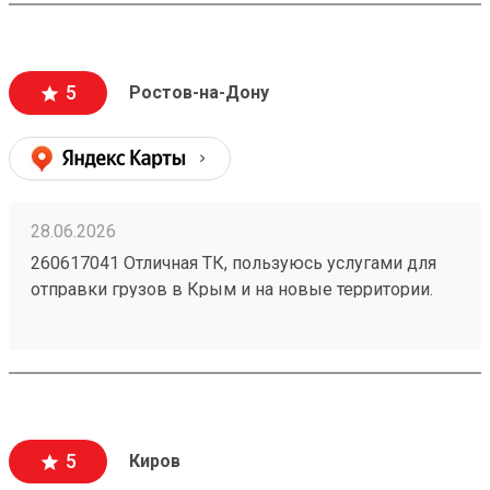
могут стоить очень дорого и они недопустимы).
Очень вежливый персонал, и удобное приложение.
5
Ростов-на-Дону
28.06.2026
260617041 Отличная ТК, пользуюсь услугами для
отправки грузов в Крым и на новые территории.
Один из самых низких ценников на рынке,
перевозка грузов без повреждений (мои
отправления считаются хрупкими, повреждения
могут стоить очень дорого и они недопустимы).
Очень вежливый персонал, и удобное приложение.
5
Киров