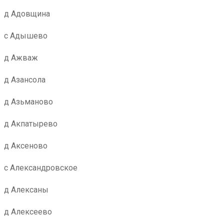
д Адовщина
с Адышево
д Ажваж
д Азансола
д Азьманово
д Акпатырево
д Аксеново
с Александровское
д Алексаны
д Алексеево