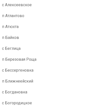
с Алексеевское
п Атлантово
п Атюхта
п Байков
с Беглица
п Березовая Роща
с Бессергеновка
п Ближнеейский
с Богдановка
с Богородицкое