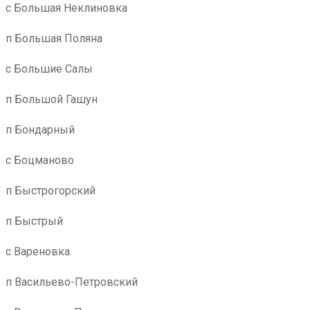
с Большая Неклиновка
п Большая Поляна
с Большие Салы
п Большой Гашун
п Бондарный
с Боцманово
п Быстрогорский
п Быстрый
с Вареновка
п Васильево-Петровский