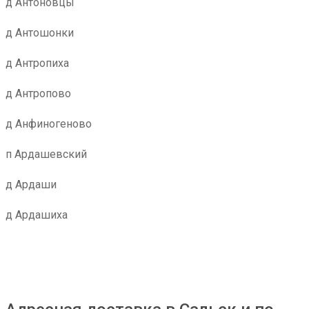
д Антоновцы
д Антошонки
д Антропиха
д Антропово
д Анфиногеново
п Ардашевский
д Ардаши
д Ардашиха