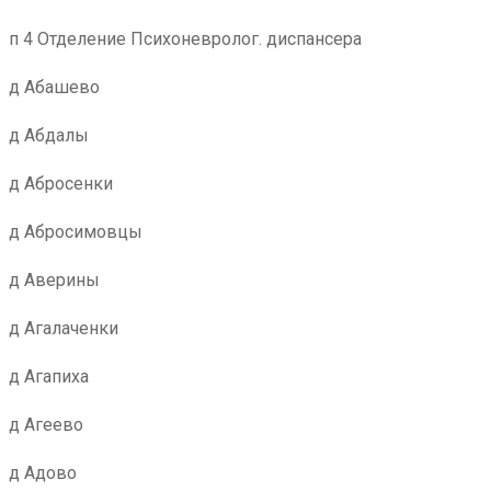
п 4 Отделение Психоневролог. диспансера
д Абашево
д Абдалы
д Абросенки
д Абросимовцы
д Аверины
д Агалаченки
д Агапиха
д Агеево
д Адово