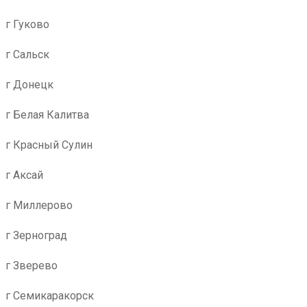
г Гуково
г Сальск
г Донецк
г Белая Калитва
г Красный Сулин
г Аксай
г Миллерово
г Зерноград
г Зверево
г Семикаракорск