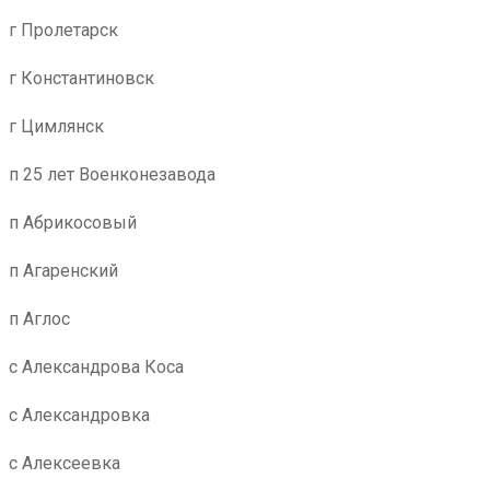
г Пролетарск
г Константиновск
г Цимлянск
п 25 лет Военконезавода
п Абрикосовый
п Агаренский
п Аглос
с Александрова Коса
с Александровка
с Алексеевка