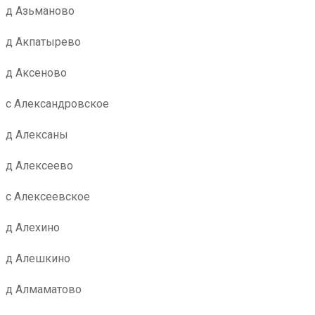
д Азьманово
д Акпатырево
д Аксеново
с Александровское
д Алексаны
д Алексеево
с Алексеевское
д Алехино
д Алешкино
д Алмаматово