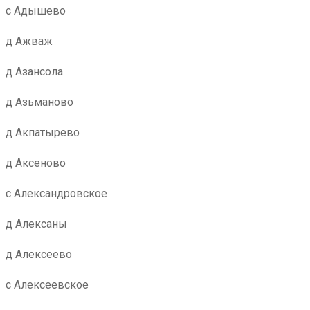
с Адышево
д Ажваж
д Азансола
д Азьманово
д Акпатырево
д Аксеново
с Александровское
д Алексаны
д Алексеево
с Алексеевское