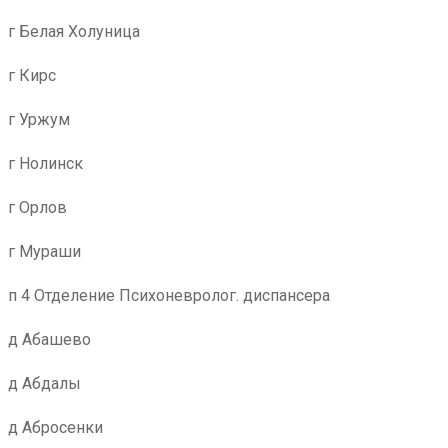
г Белая Холуница
г Кирс
г Уржум
г Нолинск
г Орлов
г Мураши
п 4 Отделение Психоневролог. диспансера
д Абашево
д Абдалы
д Абросенки