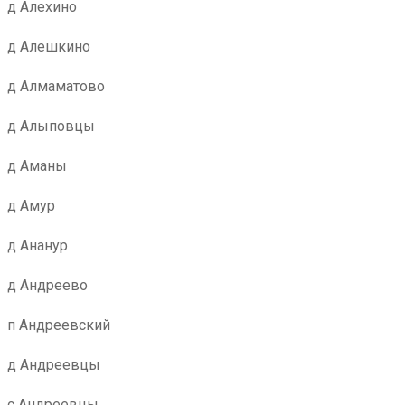
д Алехино
д Алешкино
д Алмаматово
д Алыповцы
д Аманы
д Амур
д Ананур
д Андреево
п Андреевский
д Андреевцы
с Андреевцы