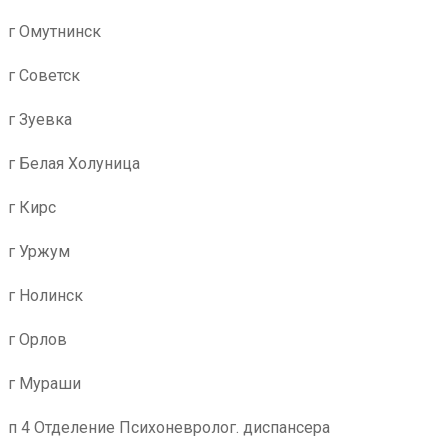
г Омутнинск
г Советск
г Зуевка
г Белая Холуница
г Кирс
г Уржум
г Нолинск
г Орлов
г Мураши
п 4 Отделение Психоневролог. диспансера