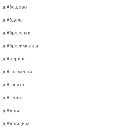
д Абашево
д Абдалы
д Абросенки
д Абросимовцы
д Аверины
д Агалаченки
д Агапиха
д Агеево
д Адово
д Адовщина