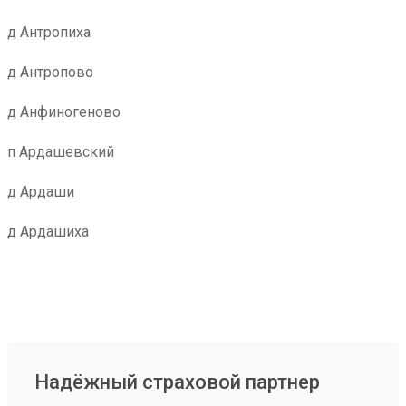
д Антропиха
д Антропово
д Анфиногеново
п Ардашевский
д Ардаши
д Ардашиха
Надёжный страховой партнер