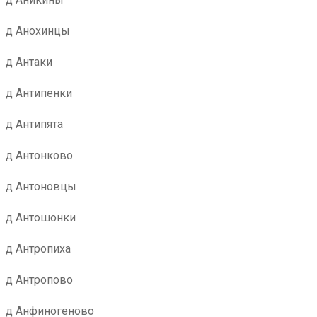
д Анохинцы
д Антаки
д Антипенки
д Антипята
д Антонково
д Антоновцы
д Антошонки
д Антропиха
д Антропово
д Анфиногеново