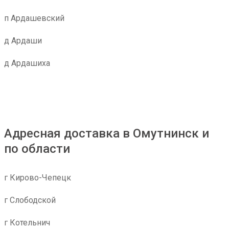
п Ардашевский
д Ардаши
д Ардашиха
Адресная доставка в Омутнинск и
по области
г Кирово-Чепецк
г Слободской
г Котельнич