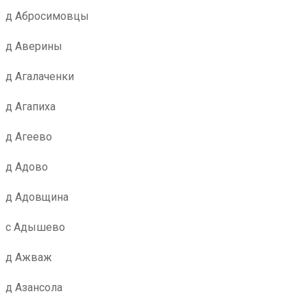
д Абросимовцы
д Аверины
д Агалаченки
д Агапиха
д Агеево
д Адово
д Адовщина
с Адышево
д Ажваж
д Азансола