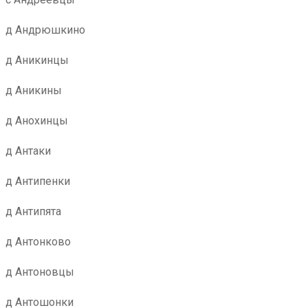
д Андрюшкино
д Аникинцы
д Аникины
д Анохинцы
д Антаки
д Антипенки
д Антипята
д Антонково
д Антоновцы
д Антошонки