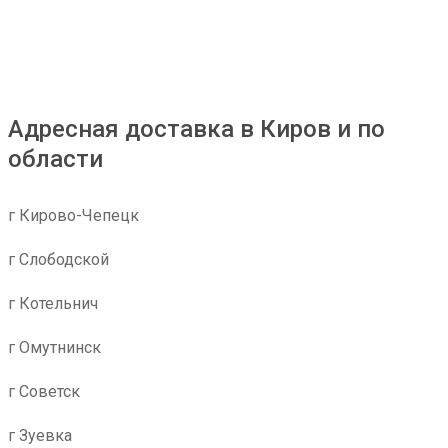
Адресная доставка в Киров и по
области
г Кирово-Чепецк
г Слободской
г Котельнич
г Омутнинск
г Советск
г Зуевка