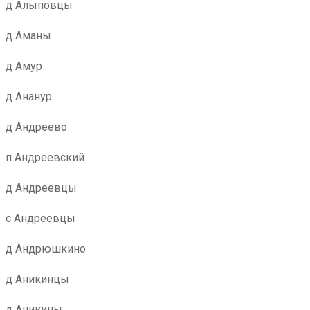
д Алыповцы
д Аманы
д Амур
д Ананур
д Андреево
п Андреевский
д Андреевцы
с Андреевцы
д Андрюшкино
д Аникинцы
д Аникины