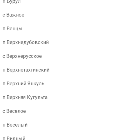
п Бурул
с Важное
п Венцы
п Верхнедубовский
с Верхнерусское
п Верхнетахтинский
п Верхний Янкуль
п Верхняя Кугульта
с Веселое
п Веселый
п Видный