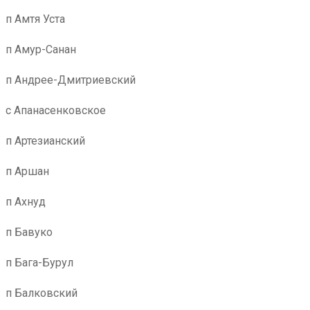
п Амтя Уста
п Амур-Санан
п Андрее-Дмитриевский
с Апанасенковское
п Артезианский
п Аршан
п Ахнуд
п Бавуко
п Бага-Бурул
п Балковский