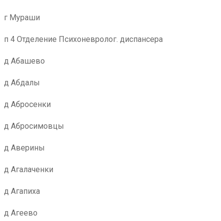
г Мураши
п 4 Отделение Психоневролог. диспансера
д Абашево
д Абдалы
д Абросенки
д Абросимовцы
д Аверины
д Агалаченки
д Агапиха
д Агеево