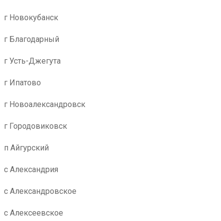
г Новокубанск
г Благодарный
г Усть-Джегута
г Ипатово
г Новоалександровск
г Городовиковск
п Айгурский
с Александрия
с Александровское
с Алексеевское