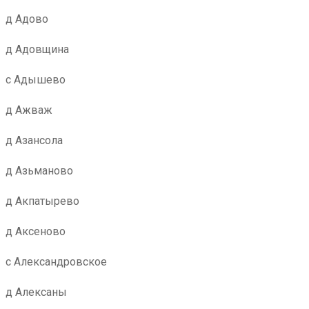
д Адово
д Адовщина
с Адышево
д Ажваж
д Азансола
д Азьманово
д Акпатырево
д Аксеново
с Александровское
д Алексаны