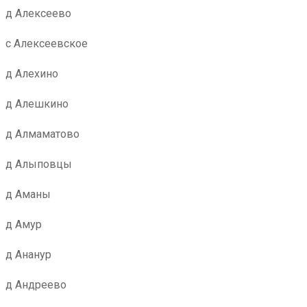
д Алексеево
с Алексеевское
д Алехино
д Алешкино
д Алмаматово
д Алыповцы
д Аманы
д Амур
д Ананур
д Андреево