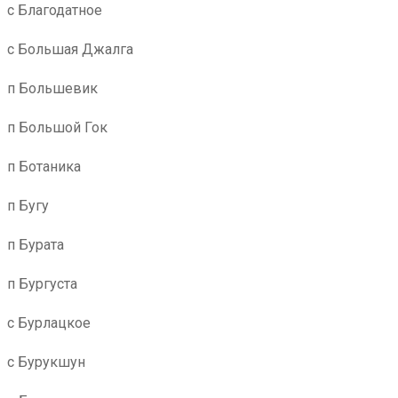
с Благодатное
с Большая Джалга
п Большевик
п Большой Гок
п Ботаника
п Бугу
п Бурата
п Бургуста
с Бурлацкое
с Бурукшун