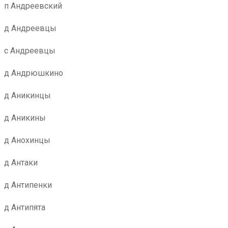
п Андреевский
д Андреевцы
с Андреевцы
д Андрюшкино
д Аникинцы
д Аникины
д Анохинцы
д Антаки
д Антипенки
д Антипята