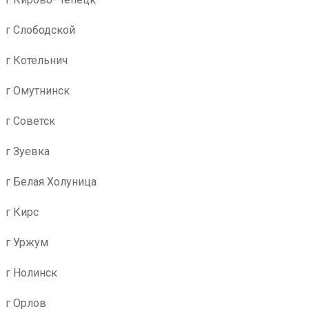
г Слободской
г Котельнич
г Омутнинск
г Советск
г Зуевка
г Белая Холуница
г Кирс
г Уржум
г Нолинск
г Орлов