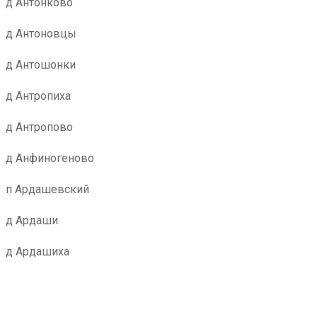
д Антонково
д Антоновцы
д Антошонки
д Антропиха
д Антропово
д Анфиногеново
п Ардашевский
д Ардаши
д Ардашиха