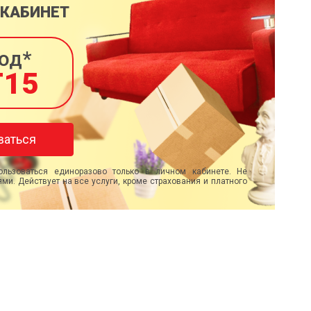
 КАБИНЕТ
од*
T15
ваться
льзоваться единоразово только в личном кабинете. Не
ми. Действует на все услуги, кроме страхования и платного