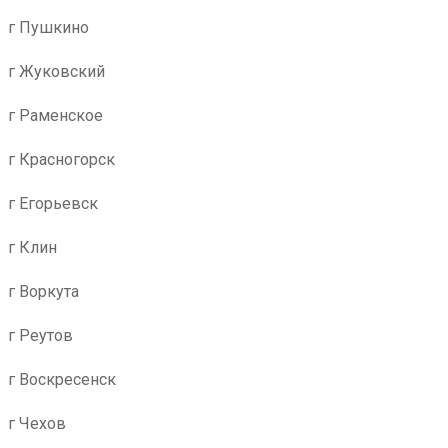
г Пушкино
г Жуковский
г Раменское
г Красногорск
г Егорьевск
г Клин
г Воркута
г Реутов
г Воскресенск
г Чехов