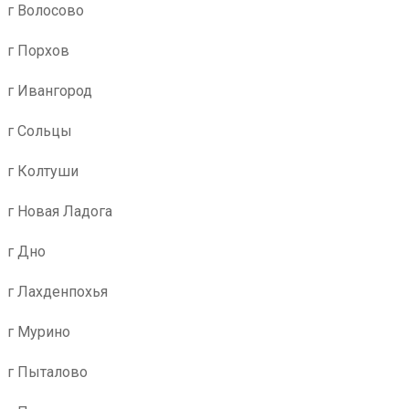
г Волосово
г Порхов
г Ивангород
г Сольцы
г Колтуши
г Новая Ладога
г Дно
г Лахденпохья
г Мурино
г Пыталово