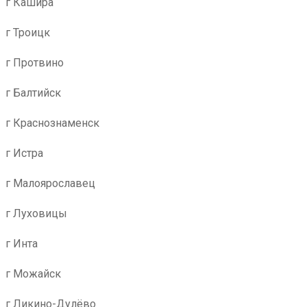
г Кашира
г Троицк
г Протвино
г Балтийск
г Краснознаменск
г Истра
г Малоярославец
г Луховицы
г Инта
г Можайск
г Ликино-Дулёво