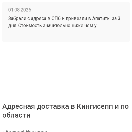
01.08.2026
Забрали с адреса в СПб и привезли в Апатиты за 3
дня. Стоимость значительно ниже чем у
конкурентов. Нет очередей на выдаче . Своя
эстакада. В общем теперь работаю только с этой
компанией! Номер заказа 260691900.
Адресная доставка в Кингисепп и по
области
г Великий Новгород