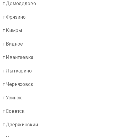
г Домодедово
г Фрязино
г Кимры
г Видное
г Ивантеевка
г Лыткарино
г Черняховск
г Усинск
г Советск
г Дзержинский