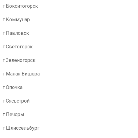
г Бокситогорск
г Коммунар
г Павловск
г Светогорск
г Зеленогорск
г Малая Вишера
г Опочка
г Сясьстрой
г Печоры
г Шлиссельбург