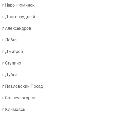
г Наро-Фоминск
г Долгопрудный
г Александров
г Лобня
г Дмитров
г Ступино
г Дубна
г Павловский Посад
г Солнечногорск
г Климовск