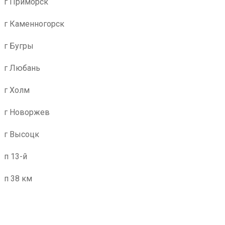
г Приморск
г Каменногорск
г Бугры
г Любань
г Холм
г Новоржев
г Высоцк
п 13-й
п 38 км