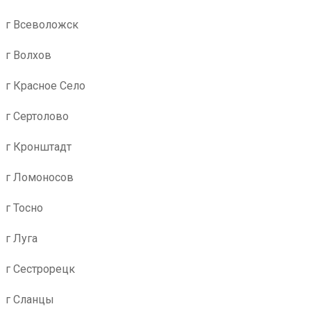
г Всеволожск
г Волхов
г Красное Село
г Сертолово
г Кронштадт
г Ломоносов
г Тосно
г Луга
г Сестрорецк
г Сланцы