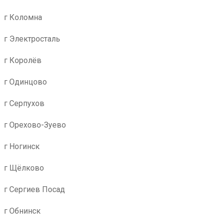
г Коломна
г Электросталь
г Королёв
г Одинцово
г Серпухов
г Орехово-Зуево
г Ногинск
г Щёлково
г Сергиев Посад
г Обнинск