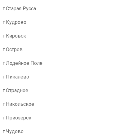
г Старая Русса
г Кудрово
г Кировск
г Остров
г Лодейное Поле
г Пикалево
г Отрадное
г Никольское
г Приозерск
г Чудово