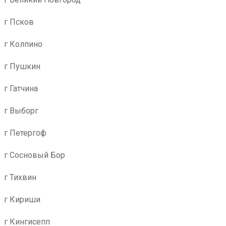
г Псков
г Колпино
г Пушкин
г Гатчина
г Выборг
г Петергоф
г Сосновый Бор
г Тихвин
г Кириши
г Кингисепп