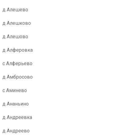
д Алешево
д Алешково
д Алешово
д Алферовка
с Алферьево
д Амбросово
с Аминево
д Ананьино
д Андреевка
д Андреево