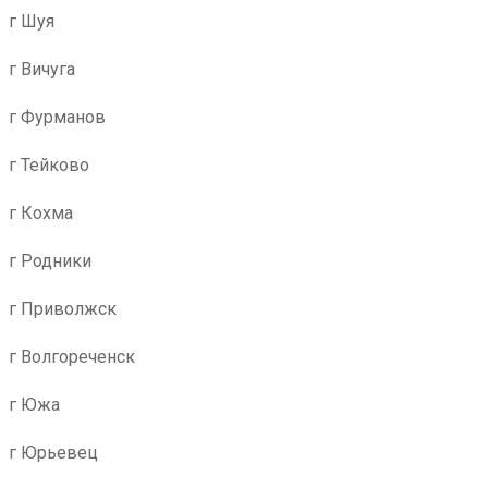
г Шуя
г Вичуга
г Фурманов
г Тейково
г Кохма
г Родники
г Приволжск
г Волгореченск
г Южа
г Юрьевец