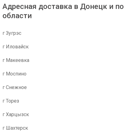
Адресная доставка в Донецк и по
области
г Зугрэс
г Иловайск
г Макеевка
г Моспино
г Снежное
г Торез
г Харцызск
г Шахтерск