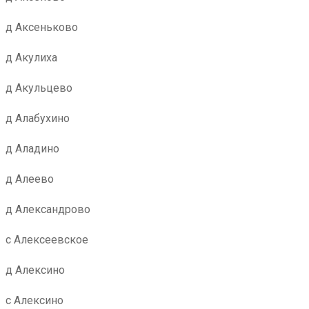
д Аксеньково
д Акулиха
д Акульцево
д Алабухино
д Аладино
д Алеево
д Александрово
с Алексеевское
д Алексино
с Алексино