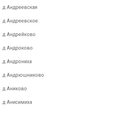
д Андреевская
д Андреевское
д Андрейково
д Андроково
д Андрониха
д Андрюшниково
д Аниково
д Анисимиха