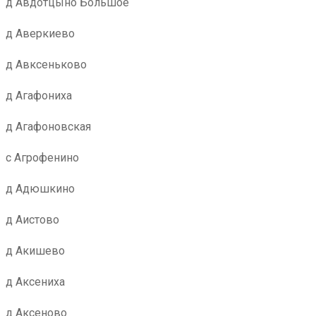
д Авдотцыно Большое
д Аверкиево
д Авксеньково
д Агафониха
д Агафоновская
с Агрофенино
д Адюшкино
д Аистово
д Акишево
д Аксениха
д Аксеново