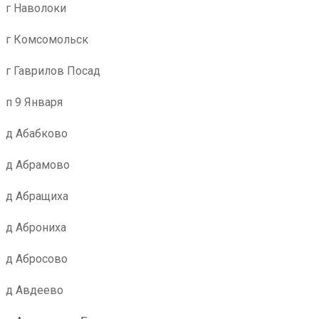
г Наволоки
г Комсомольск
г Гаврилов Посад
п 9 Января
д Абабково
д Абрамово
д Абращиха
д Аброниха
д Абросово
д Авдеево