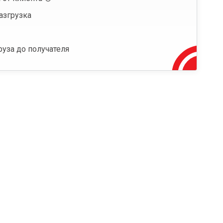
азгрузка
руза до получателя