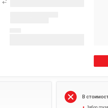
В стоимост
Забор груза