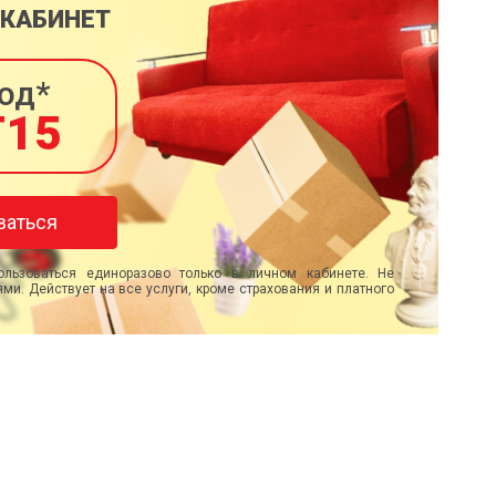
 КАБИНЕТ
од*
T15
ваться
льзоваться единоразово только в личном кабинете. Не
ми. Действует на все услуги, кроме страхования и платного