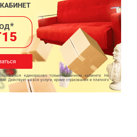
 КАБИНЕТ
од*
T15
ваться
льзоваться единоразово только в личном кабинете. Не
ми. Действует на все услуги, кроме страхования и платного