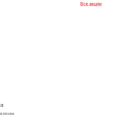
Все акции
аз
авлении