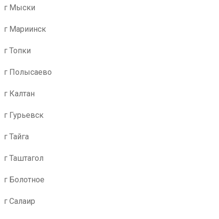
г Мыски
г Мариинск
г Топки
г Полысаево
г Калтан
г Гурьевск
г Тайга
г Таштагол
г Болотное
г Салаир