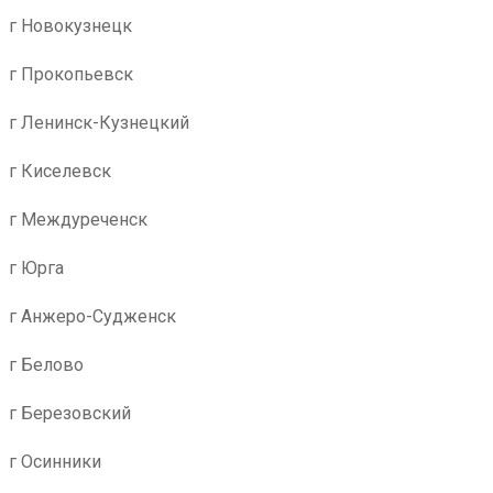
г Новокузнецк
г Прокопьевск
г Ленинск-Кузнецкий
г Киселевск
г Междуреченск
г Юрга
г Анжеро-Судженск
г Белово
г Березовский
г Осинники