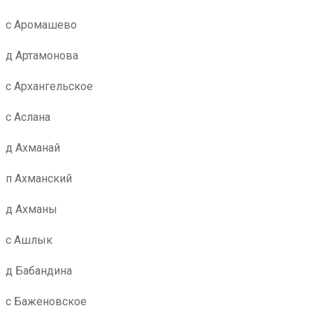
с Аромашево
д Артамонова
с Архангельское
с Аслана
д Ахманай
п Ахманский
д Ахманы
с Ашлык
д Бабандина
с Баженовское