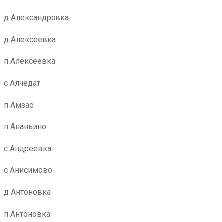
д Александровка
д Алексеевка
п Алексеевка
с Алчедат
п Амзас
п Ананьино
с Андреевка
с Анисимово
д Антоновка
п Антоновка