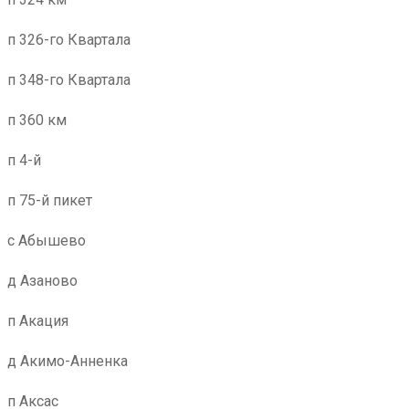
п 326-го Квартала
п 348-го Квартала
п 360 км
п 4-й
п 75-й пикет
с Абышево
д Азаново
п Акация
д Акимо-Анненка
п Аксас