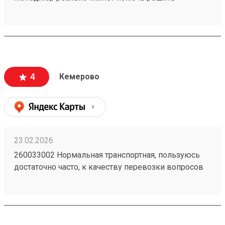
проблемную ситуацию. По грузу 260603693
предоставили хорошую скидку, спасибо
менеджеру Татьяне
4
Кемерово
23.02.2026
260033002 Нормальная транспортная, пользуюсь
достаточно часто, к качеству перевозки вопросов
нет, упаковка всегда целая. Удобно, что получить
можно по коду в приложении и есть оплата в
приложении.