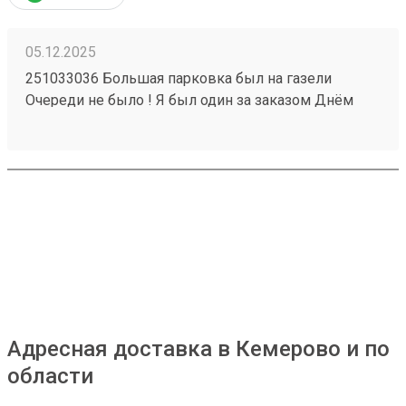
05.12.2025
251033036 Большая парковка был на газели
Очереди не было ! Я был один за заказом Днём
часа в 14 Забрал три груза И один отправил !
Нареканий нет от слова совсем Ближайший года 2
будем сотрудничать ! Что ещё отлично ? Получение
по коду Есть ситуации когда это спасение
Адресная доставка в Кемерово и по
области