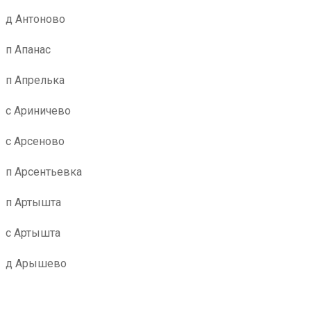
д Антоново
п Апанас
п Апрелька
с Ариничево
с Арсеново
п Арсентьевка
п Артышта
с Артышта
д Арышево