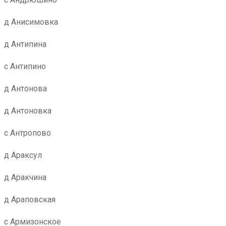
д Анисимовка
д Антипина
с Антипино
д Антонова
д Антоновка
с Антропово
д Араксул
д Аракчина
д Араповская
с Армизонское