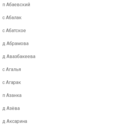
п Абаевский
с Абалак
с Абатское
д Абрамова
д Авазбакеева
с Агалья
с Агарак
п Азанка
д Азёва
д Аксарина