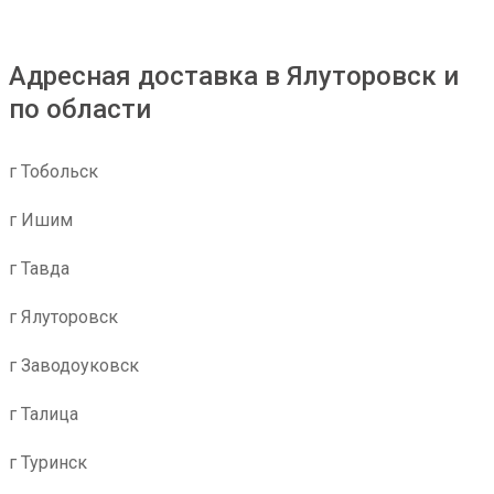
Адресная доставка в Ялуторовск и
по области
г Тобольск
г Ишим
г Тавда
г Ялуторовск
г Заводоуковск
г Талица
г Туринск