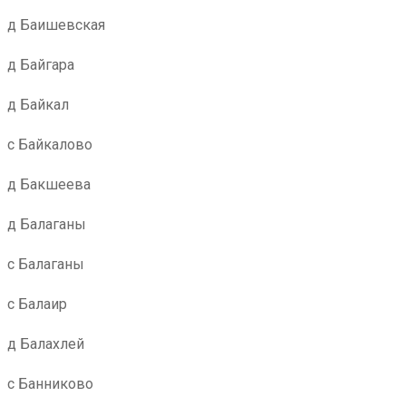
д Баишевская
д Байгара
д Байкал
с Байкалово
д Бакшеева
д Балаганы
с Балаганы
с Балаир
д Балахлей
с Банниково