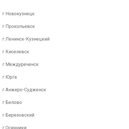
г Новокузнецк
г Прокопьевск
г Ленинск-Кузнецкий
г Киселевск
г Междуреченск
г Юрга
г Анжеро-Судженск
г Белово
г Березовский
г Осинники