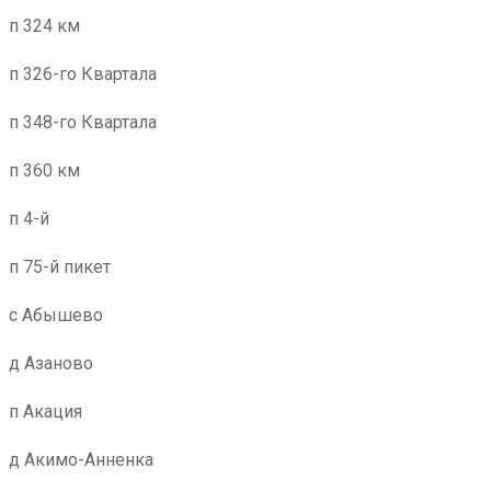
п 324 км
п 326-го Квартала
п 348-го Квартала
п 360 км
п 4-й
п 75-й пикет
с Абышево
д Азаново
п Акация
д Акимо-Анненка