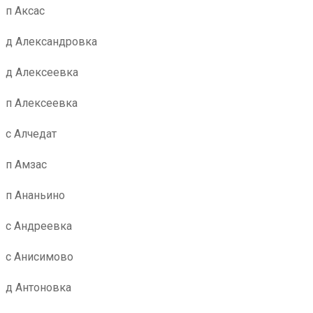
п Аксас
д Александровка
д Алексеевка
п Алексеевка
с Алчедат
п Амзас
п Ананьино
с Андреевка
с Анисимово
д Антоновка