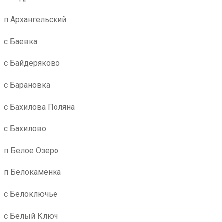
п Архангельский
с Баевка
с Байдеряково
с Барановка
с Бахилова Поляна
с Бахилово
п Белое Озеро
п Белокаменка
с Белоключье
с Белый Ключ