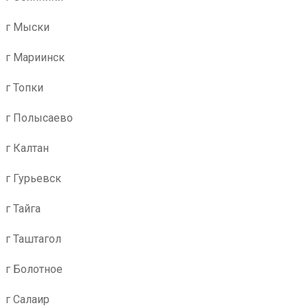
г Мыски
г Мариинск
г Топки
г Полысаево
г Калтан
г Гурьевск
г Тайга
г Таштагол
г Болотное
г Салаир