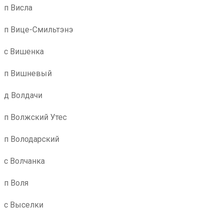
п Висла
п Вице-Смильтэнэ
с Вишенка
п Вишневый
д Волдачи
п Волжский Утес
п Володарский
с Волчанка
п Воля
с Выселки