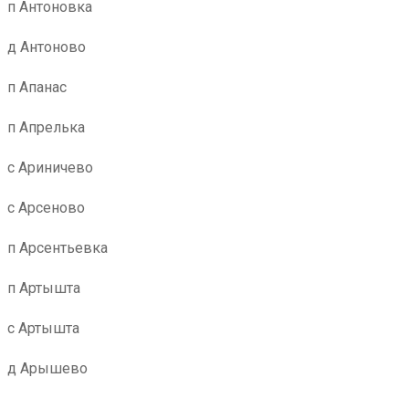
п Антоновка
д Антоново
п Апанас
п Апрелька
с Ариничево
с Арсеново
п Арсентьевка
п Артышта
с Артышта
д Арышево