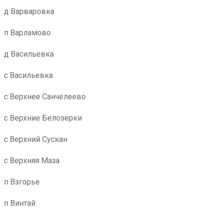
д Варваровка
п Варламово
д Васильевка
с Васильевка
с Верхнее Санчелеево
с Верхние Белозерки
с Верхний Сускан
с Верхняя Маза
п Взгорье
п Винтай