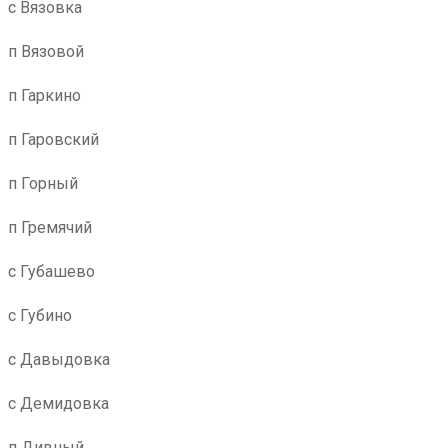
с Вязовка
п Вязовой
п Гаркино
п Гаровский
п Горный
п Гремячий
с Губашево
с Губино
с Давыдовка
с Демидовка
п Дивный