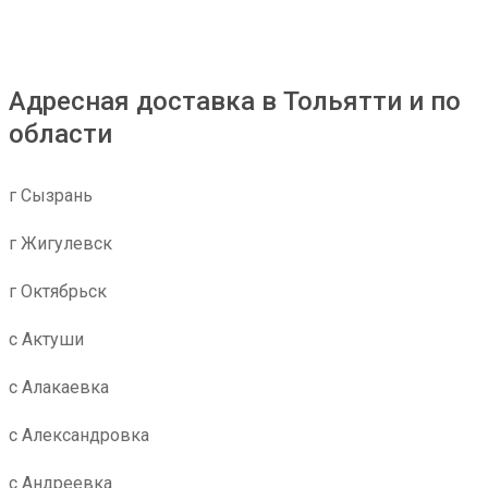
Адресная доставка в Тольятти и по
области
г Сызрань
г Жигулевск
г Октябрьск
с Актуши
с Алакаевка
с Александровка
с Андреевка