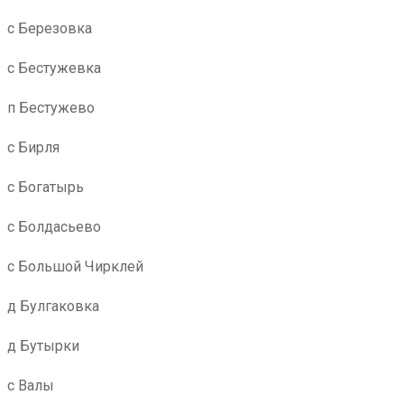
с Березовка
с Бестужевка
п Бестужево
с Бирля
с Богатырь
с Болдасьево
с Большой Чирклей
д Булгаковка
д Бутырки
с Валы