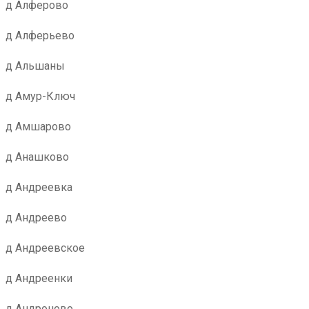
д Алферово
д Алферьево
д Альшаны
д Амур-Ключ
д Амшарово
д Анашково
д Андреевка
д Андреево
д Андреевское
д Андреенки
д Андроново