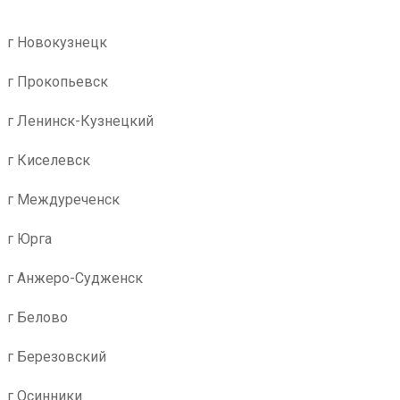
г Новокузнецк
г Прокопьевск
г Ленинск-Кузнецкий
г Киселевск
г Междуреченск
г Юрга
г Анжеро-Судженск
г Белово
г Березовский
г Осинники