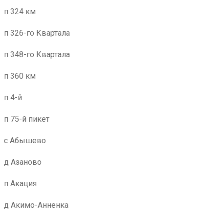
п 324 км
п 326-го Квартала
п 348-го Квартала
п 360 км
п 4-й
п 75-й пикет
с Абышево
д Азаново
п Акация
д Акимо-Анненка