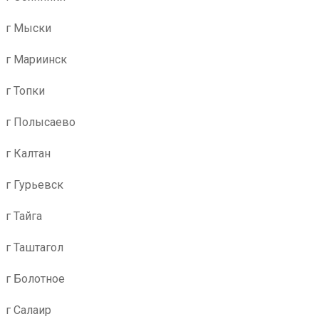
г Мыски
г Мариинск
г Топки
г Полысаево
г Калтан
г Гурьевск
г Тайга
г Таштагол
г Болотное
г Салаир