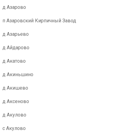
д Азарово
п Азаровский Кирпичный Завод
д Азарьево
д Айдарово
д Акатово
д Акиньшино
д Акишево
д Аксеново
д Акулово
с Акулово