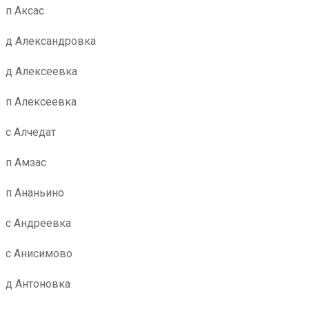
п Аксас
д Александровка
д Алексеевка
п Алексеевка
с Алчедат
п Амзас
п Ананьино
с Андреевка
с Анисимово
д Антоновка