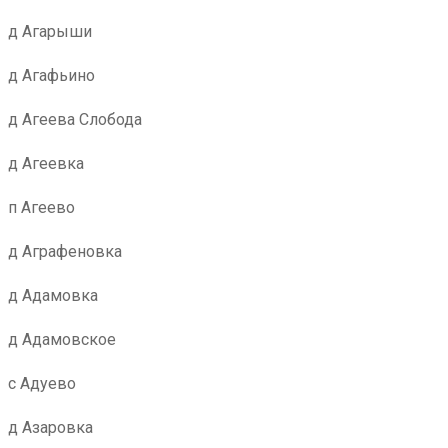
д Агарыши
д Агафьино
д Агеева Слобода
д Агеевка
п Агеево
д Аграфеновка
д Адамовка
д Адамовское
с Адуево
д Азаровка