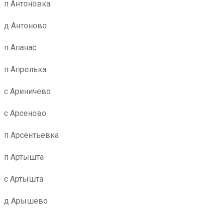
п Антоновка
д Антоново
п Апанас
п Апрелька
с Ариничево
с Арсеново
п Арсентьевка
п Артышта
с Артышта
д Арышево