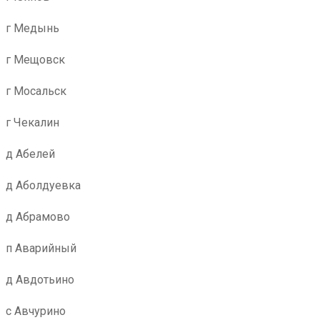
г Медынь
г Мещовск
г Мосальск
г Чекалин
д Абелей
д Аболдуевка
д Абрамово
п Аварийный
д Авдотьино
с Авчурино