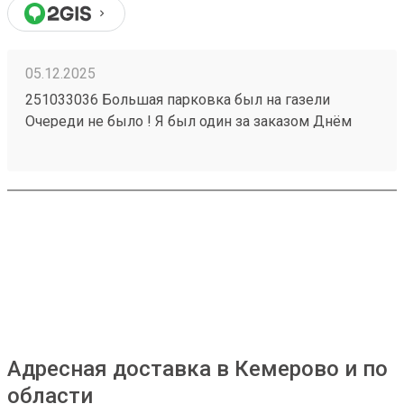
05.12.2025
251033036 Большая парковка был на газели
Очереди не было ! Я был один за заказом Днём
часа в 14 Забрал три груза И один отправил !
Нареканий нет от слова совсем Ближайший года 2
будем сотрудничать ! Что ещё отлично ? Получение
по коду Есть ситуации когда это спасение
Адресная доставка в Кемерово и по
области