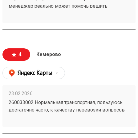
менеджер реально может помочь решить
проблемную ситуацию. По грузу 260603693
предоставили хорошую скидку, спасибо
менеджеру Татьяне
4
Кемерово
23.02.2026
260033002 Нормальная транспортная, пользуюсь
достаточно часто, к качеству перевозки вопросов
нет, упаковка всегда целая. Удобно, что получить
можно по коду в приложении и есть оплата в
приложении.