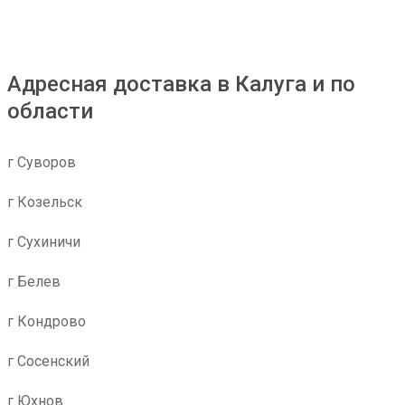
Адресная доставка в Калуга и по
области
г Суворов
г Козельск
г Сухиничи
г Белев
г Кондрово
г Сосенский
г Юхнов