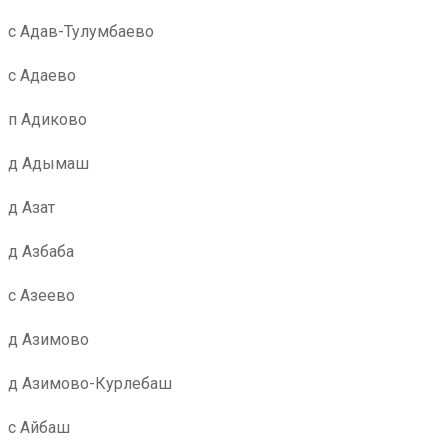
с Адав-Тулумбаево
с Адаево
п Адиково
д Адымаш
д Азат
д Азбаба
с Азеево
д Азимово
д Азимово-Курлебаш
с Айбаш