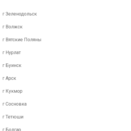
г Зеленодольск
г Волжск
г Вятские Поляны
г Нурлат
г Буинск
г Арск
г Кукмор
г Сосновка
г Тетюши
г Болгар