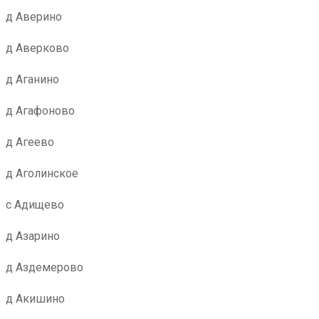
д Аверино
д Аверково
д Аганино
д Агафоново
д Агеево
д Аголинское
с Адищево
д Азарино
д Аздемерово
д Акишино