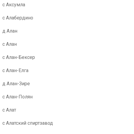
с Аксумла
с Алабердино
д Алан
с Алан
с Алан-Бексер
с Алан-Елга
д Алан-Зире
с Алан-Полян
с Алат
с Алатский спиртзавод