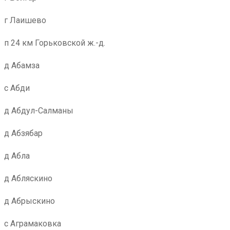
г Лаишево
п 24 км Горьковской ж.-д.
д Абамза
с Абди
д Абдул-Салманы
д Абзябар
д Абла
д Абляскино
д Абрыскино
с Аграмаковка