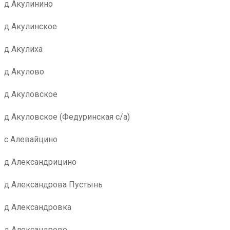
д Акулинино
д Акулинское
д Акулиха
д Акулово
д Акуловское
д Акуловское (Федуринская с/а)
с Алевайцино
д Александрицино
д Александрова Пустынь
д Александровка
д Александрово