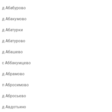
д Абабурово
д Абакумово
д Абатурки
д Абатурово
д Абашево
с Аббакумцево
д Абрамово
п Абросимово
д Абросьево
д Авдотьино