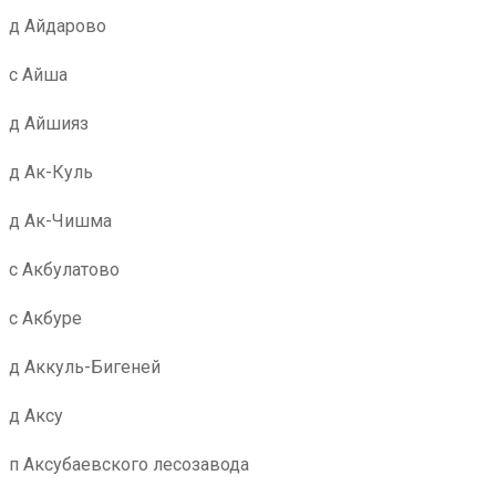
д Айдарово
с Айша
д Айшияз
д Ак-Куль
д Ак-Чишма
с Акбулатово
с Акбуре
д Аккуль-Бигеней
д Аксу
п Аксубаевского лесозавода