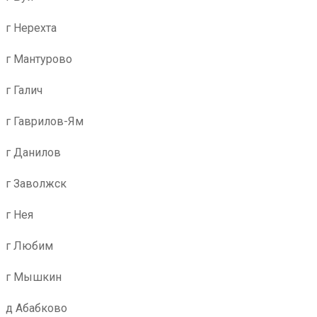
г Нерехта
г Мантурово
г Галич
г Гаврилов-Ям
г Данилов
г Заволжск
г Нея
г Любим
г Мышкин
д Абабково