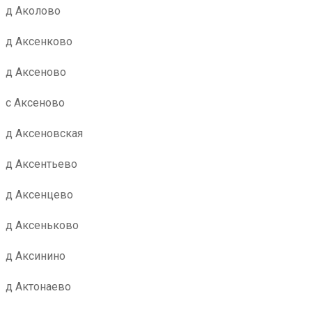
д Аколово
д Аксенково
д Аксеново
с Аксеново
д Аксеновская
д Аксентьево
д Аксенцево
д Аксеньково
д Аксинино
д Актонаево