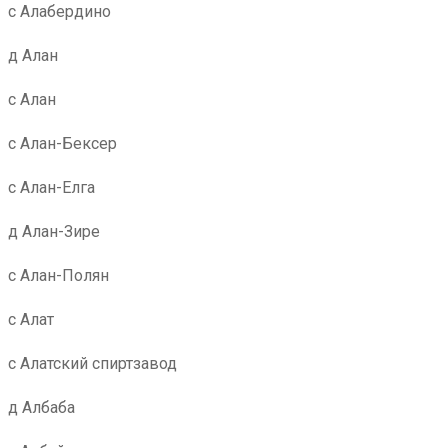
с Алабердино
д Алан
с Алан
с Алан-Бексер
с Алан-Елга
д Алан-Зире
с Алан-Полян
с Алат
с Алатский спиртзавод
д Албаба