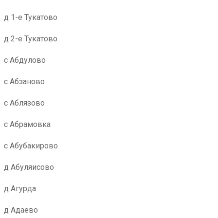
д 1-е Тукатово
д 2-е Тукатово
с Абдулово
с Абзаново
с Аблязово
с Абрамовка
с Абубакирово
д Абуляисово
д Агурда
д Адаево