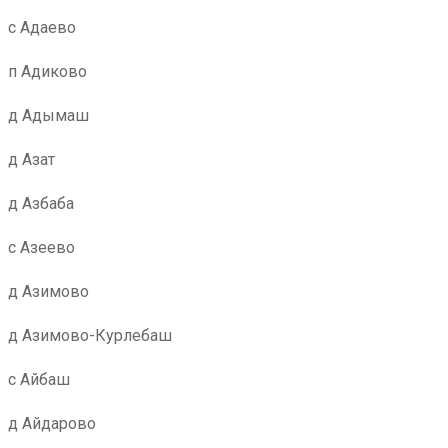
с Адаево
п Адиково
д Адымаш
д Азат
д Азбаба
с Азеево
д Азимово
д Азимово-Курлебаш
с Айбаш
д Айдарово