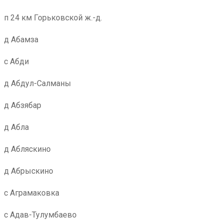
п 24 км Горьковской ж.-д.
д Абамза
с Абди
д Абдул-Салманы
д Абзябар
д Абла
д Абляскино
д Абрыскино
с Аграмаковка
с Адав-Тулумбаево