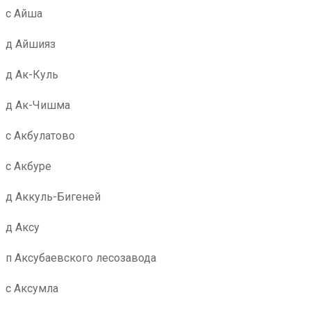
с Айша
д Айшияз
д Ак-Куль
д Ак-Чишма
с Акбулатово
с Акбуре
д Аккуль-Бигеней
д Аксу
п Аксубаевского лесозавода
с Аксумла