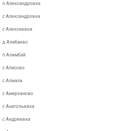
п Александровка
с Александровка
с Алексеевка
д Алибаево
п Алимбай
с Алисово
с Алмала
с Амерханово
с Анатольевка
с Андреевка