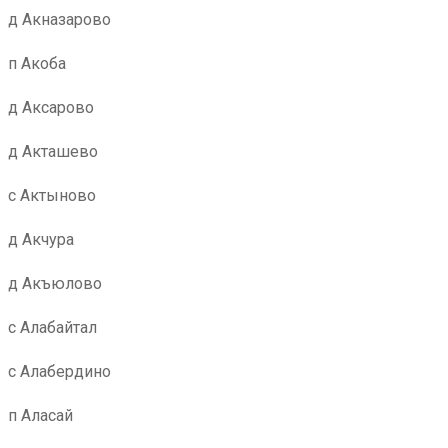
д Акназарово
п Акоба
д Аксарово
д Акташево
с Актыново
д Акчура
д Акъюлово
с Алабайтал
с Алабердино
п Аласай