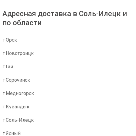
Адресная доставка в Соль-Илецк и
по области
г Орск
г Новотроицк
г Гай
г Сорочинск
г Медногорск
г Кувандык
г Соль-Илецк
г Ясный