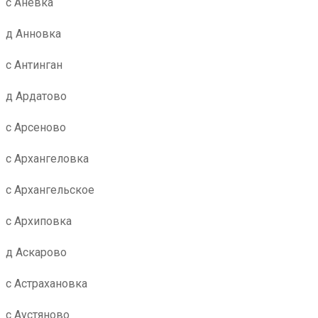
с Аневка
д Анновка
с Антинган
д Ардатово
с Арсеново
с Архангеловка
с Архангельское
с Архиповка
д Аскарово
с Астрахановка
с Аустяново