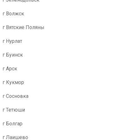
г Волжск
г Вятские Поляны
г Нурлат
г Буинск
г Арск
г Кукмор
г Сосновка
г Тетюши
г Болгар
г Лаишево