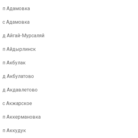
п Адамовка
с Адамовка
д Айгай-Мурсаляй
п Айдырлинск
п Акбулак
д Акбулатово
д Акдавлетово
с Акжарское
п Аккермановка
п Аккудук