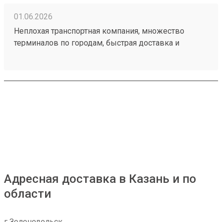
01.06.2026
Неплохая транспортная компания, множество
терминалов по городам, быстрая доставка и
демократичные цены, груз доставили в целости и
сохранности, быстро забрал на складе.
Единственный наверно минус это платный въезд
на территорию, но я не уверен что это сделала сама
компания Мой заказ 260373839
Адресная доставка в Казань и по
области
г Зеленодольск