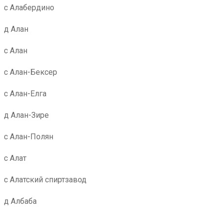
с Алабердино
д Алан
с Алан
с Алан-Бексер
с Алан-Елга
д Алан-Зире
с Алан-Полян
с Алат
с Алатский спиртзавод
д Албаба