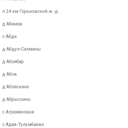
п 24 км Горьковской ж.-д.
д Абамза
с Абди
д Абдул-Салманы
д Абзябар
д Абла
д Абляскино
д Абрыскино
с Аграмаковка
с Адав-Тулумбаево