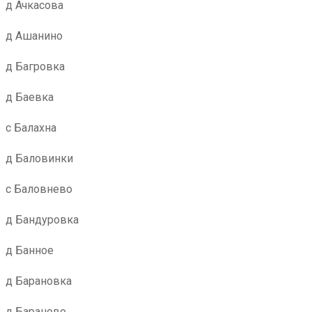
д Ачкасова
д Ашанино
д Багровка
д Баевка
с Балахна
д Баловинки
с Баловнево
д Бандуровка
д Банное
д Барановка
д Бараново