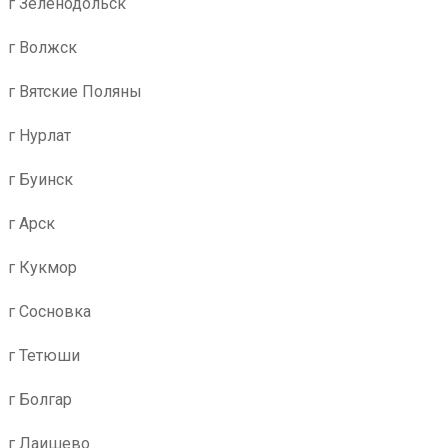
г Зеленодольск
г Волжск
г Вятские Поляны
г Нурлат
г Буинск
г Арск
г Кукмор
г Сосновка
г Тетюши
г Болгар
г Лаишево