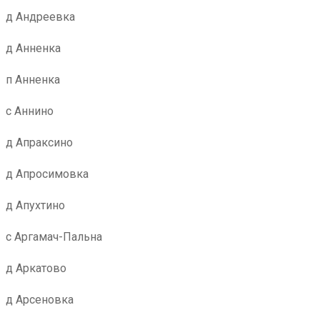
д Андреевка
д Анненка
п Анненка
с Аннино
д Апраксино
д Апросимовка
д Апухтино
с Аргамач-Пальна
д Аркатово
д Арсеновка