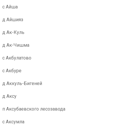
с Айша
д Айшияз
д Ак-Куль
д Ак-Чишма
с Акбулатово
с Акбуре
д Аккуль-Бигеней
д Аксу
п Аксубаевского лесозавода
с Аксумла