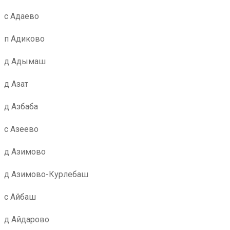
с Адаево
п Адиково
д Адымаш
д Азат
д Азбаба
с Азеево
д Азимово
д Азимово-Курлебаш
с Айбаш
д Айдарово