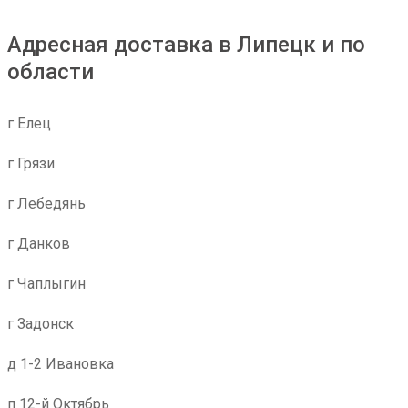
Адресная доставка в Липецк и по
области
г Елец
г Грязи
г Лебедянь
г Данков
г Чаплыгин
г Задонск
д 1-2 Ивановка
п 12-й Октябрь