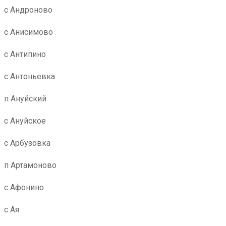
с Андроново
с Анисимово
с Антипино
с Антоньевка
п Ануйский
с Ануйское
с Арбузовка
п Артамоново
с Афонино
с Ая