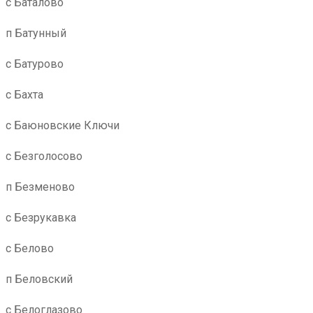
с Баталово
п Батунный
с Батурово
с Бахта
с Баюновские Ключи
с Безголосово
п Безменово
с Безрукавка
с Белово
п Беловский
с Белоглазово