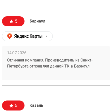
5
Барнаул
14.07.2026
Отличная компания. Производитель из Санкт-
Петербурга отправлял данной ТК в Барнаул
конвекторы для системы отопления частного дома
размерами 1500х250х70 в количестве 4шт номер
заказа №260626919. Пришли за неделю до адреса
за 5500р. Считаю, что очень дешево. В пределах
города доставка стоила бы мне больше половины
стоимости. Упаковано надежно - товар обшит
5
Казань
деревянным щитом. Есть приложение и сайт, что