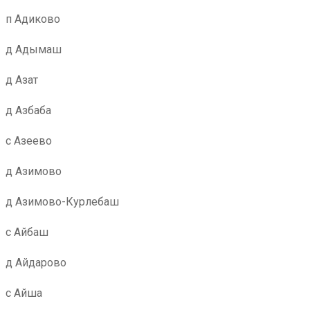
п Адиково
д Адымаш
д Азат
д Азбаба
с Азеево
д Азимово
д Азимово-Курлебаш
с Айбаш
д Айдарово
с Айша