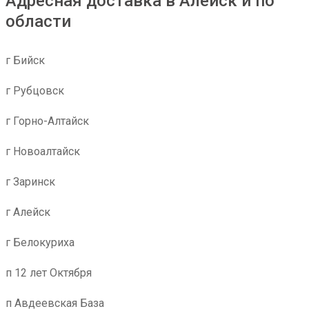
Адресная доставка в Алейск и по
области
г Бийск
г Рубцовск
г Горно-Алтайск
г Новоалтайск
г Заринск
г Алейск
г Белокуриха
п 12 лет Октября
п Авдеевская База