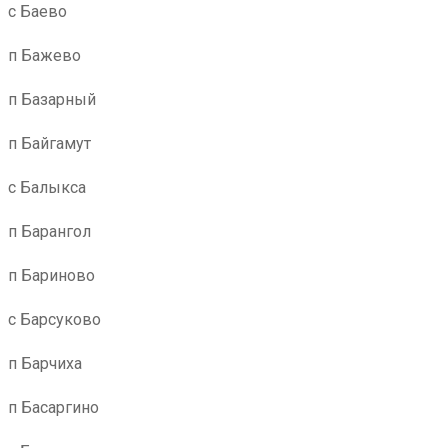
с Баево
п Бажево
п Базарный
п Байгамут
с Балыкса
п Барангол
п Бариново
с Барсуково
п Барчиха
п Басаргино