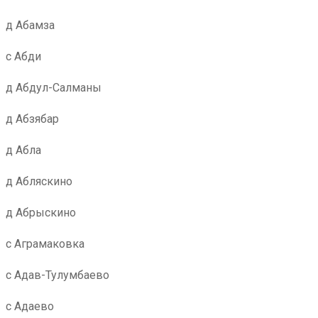
д Абамза
с Абди
д Абдул-Салманы
д Абзябар
д Абла
д Абляскино
д Абрыскино
с Аграмаковка
с Адав-Тулумбаево
с Адаево