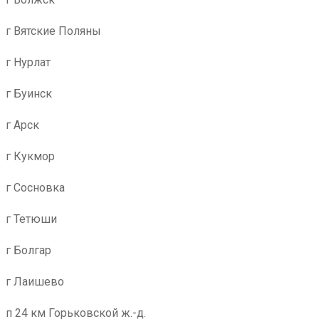
г Вятские Поляны
г Нурлат
г Буинск
г Арск
г Кукмор
г Сосновка
г Тетюши
г Болгар
г Лаишево
п 24 км Горьковской ж.-д.