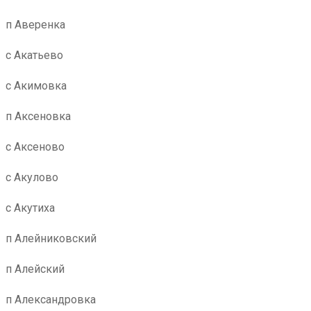
п Аверенка
с Акатьево
с Акимовка
п Аксеновка
с Аксеново
с Акулово
с Акутиха
п Алейниковский
п Алейский
п Александровка