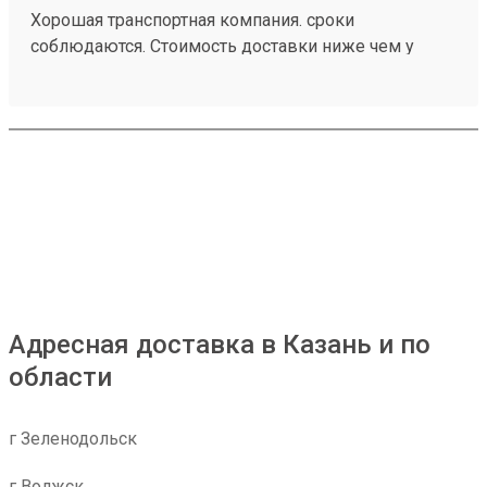
Хорошая транспортная компания. сроки
соблюдаются. Стоимость доставки ниже чем у
больших Транспортных Компаний . Цена совпадает
с расчетной (в отличии от многих). заказ 260472502
Адресная доставка в Казань и по
области
г Зеленодольск
г Волжск