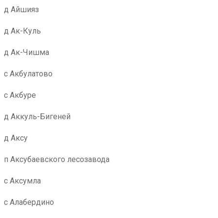
д Айшияз
д Ак-Куль
д Ак-Чишма
с Акбулатово
с Акбуре
д Аккуль-Бигеней
д Аксу
п Аксубаевского лесозавода
с Аксумла
с Алабердино