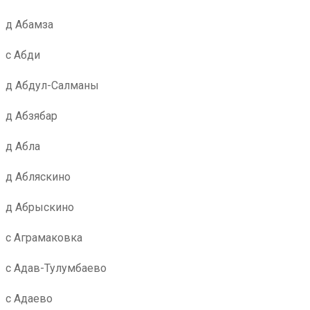
д Абамза
с Абди
д Абдул-Салманы
д Абзябар
д Абла
д Абляскино
д Абрыскино
с Аграмаковка
с Адав-Тулумбаево
с Адаево