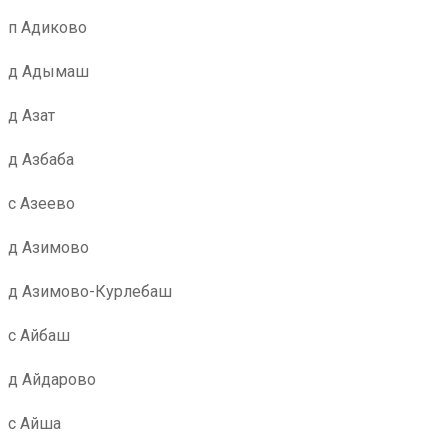
п Адиково
д Адымаш
д Азат
д Азбаба
с Азеево
д Азимово
д Азимово-Курлебаш
с Айбаш
д Айдарово
с Айша