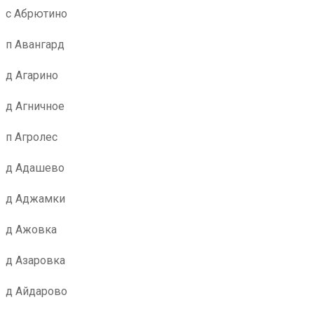
с Абрютино
п Авангард
д Агарино
д Агничное
п Агролес
д Адашево
д Аджамки
д Ажовка
д Азаровка
д Айдарово