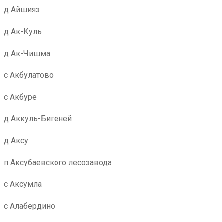
д Айшияз
д Ак-Куль
д Ак-Чишма
с Акбулатово
с Акбуре
д Аккуль-Бигеней
д Аксу
п Аксубаевского лесозавода
с Аксумла
с Алабердино