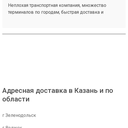
Неплохая транспортная компания, множество
терминалов по городам, быстрая доставка и
демократичные цены, груз доставили в целости и
сохранности, быстро забрал на складе.
Единственный наверно минус это платный въезд
на территорию, но я не уверен что это сделала сама
компания Мой заказ 260373839
Адресная доставка в Казань и по
области
г Зеленодольск
г Волжск