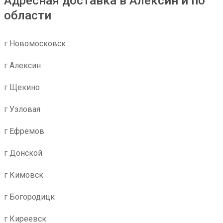
Адресная доставка в Алексин и по
области
г Новомосковск
г Алексин
г Щекино
г Узловая
г Ефремов
г Донской
г Кимовск
г Богородицк
г Киреевск