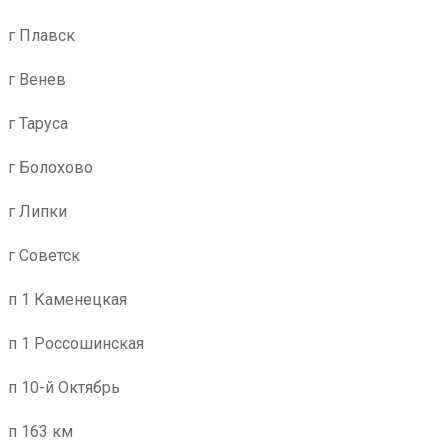
г Плавск
г Венев
г Таруса
г Болохово
г Липки
г Советск
п 1 Каменецкая
п 1 Россошинская
п 10-й Октябрь
п 163 км