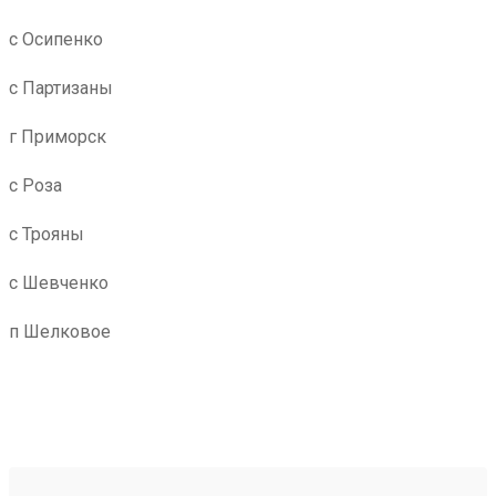
с Осипенко
с Партизаны
г Приморск
с Роза
с Трояны
с Шевченко
п Шелковое