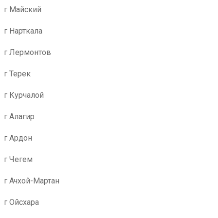
г Майский
г Нарткала
г Лермонтов
г Терек
г Курчалой
г Алагир
г Ардон
г Чегем
г Ачхой-Мартан
г Ойсхара