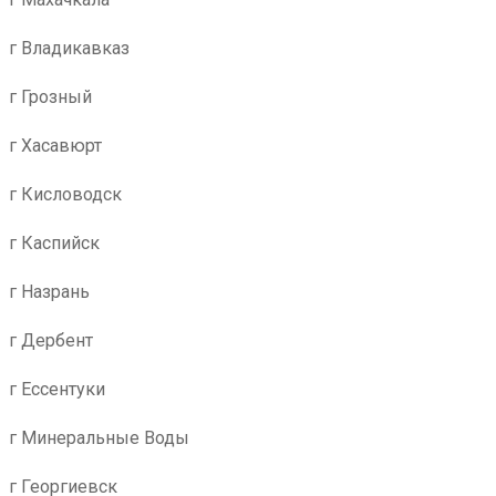
г Владикавказ
г Грозный
г Хасавюрт
г Кисловодск
г Каспийск
г Назрань
г Дербент
г Ессентуки
г Минеральные Воды
г Георгиевск