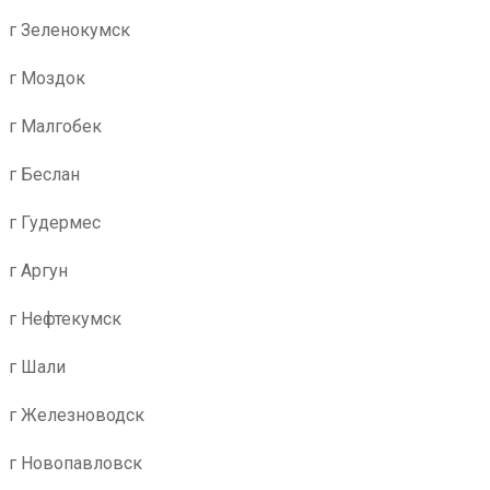
г Зеленокумск
г Моздок
г Малгобек
г Беслан
г Гудермес
г Аргун
г Нефтекумск
г Шали
г Железноводск
г Новопавловск