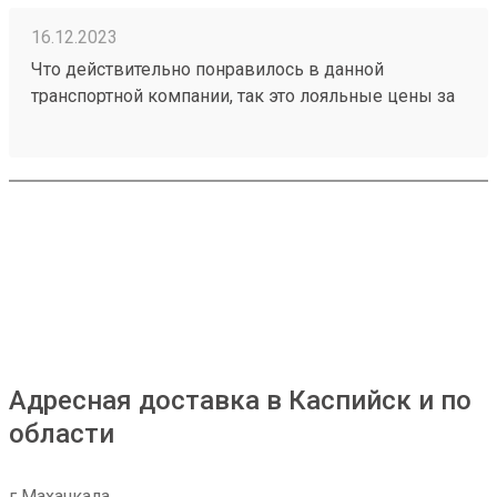
16.12.2023
Что действительно понравилось в данной
транспортной компании, так это лояльные цены за
транспортировку товаров, ещё отмечу
доброжелательное отношение работников склада
к получателям грузов. Чего действительно не
хватает, так это вилочного погрузчика, с помощью
которого можно было бы осуществлять забор
больших грузов, из-за его отсутствия не заказываю
большие товары через эту ТК. Один из грузов
который я забирал: №230953002
Адресная доставка в Каспийск и по
области
г Махачкала