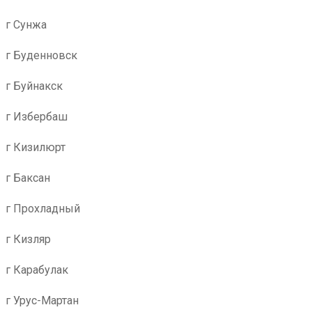
г Сунжа
г Буденновск
г Буйнакск
г Избербаш
г Кизилюрт
г Баксан
г Прохладный
г Кизляр
г Карабулак
г Урус-Мартан