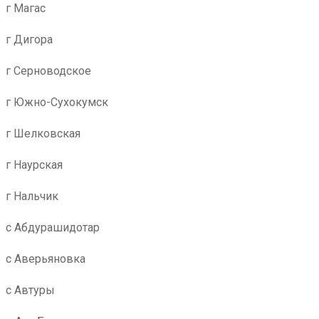
г Магас
г Дигора
г Серноводское
г Южно-Сухокумск
г Шелковская
г Наурская
г Нальчик
с Абдурашидотар
с Аверьяновка
с Автуры