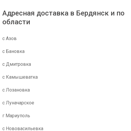
Адресная доставка в Бердянск и по
области
с Азов
с Бановка
с Дмитровка
с Камышеватка
с Лозановка
с Луначарское
г Мариуполь
с Нововасильевка