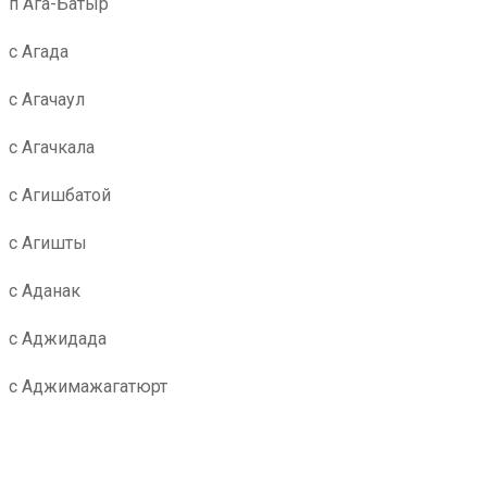
п Ага-Батыр
с Агада
с Агачаул
с Агачкала
с Агишбатой
с Агишты
с Аданак
с Аджидада
с Аджимажагатюрт