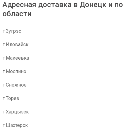
Адресная доставка в Донецк и по
области
г Зугрэс
г Иловайск
г Макеевка
г Моспино
г Снежное
г Торез
г Харцызск
г Шахтерск