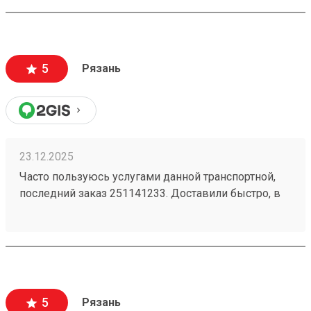
операторы помогли во всем отвечают сразу не
нужно ждать по пол дня ответа теперь буду
пользоваться этой компанией спасибо за быструю
доставку приехал в терминал без ожидания и всего
5
Рязань
забрал свой груз и поехал все быстро и хорошо
всем советую пользоваться этой компанией
23.12.2025
Часто пользуюсь услугами данной транспортной,
последний заказ 251141233. Доставили быстро, в
хорошем состоянии. Оператор ответил быстро и
исчерпывающе на все возникшие вопросы.
Рекомендую!
5
Рязань