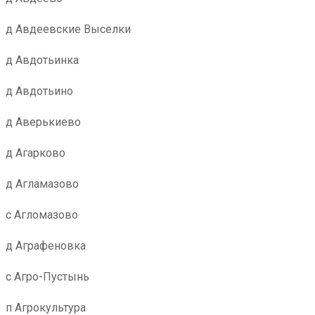
д Авдеевские Выселки
д Авдотьинка
д Авдотьино
д Аверькиево
д Агарково
д Агламазово
с Агломазово
д Аграфеновка
с Агро-Пустынь
п Агрокультура