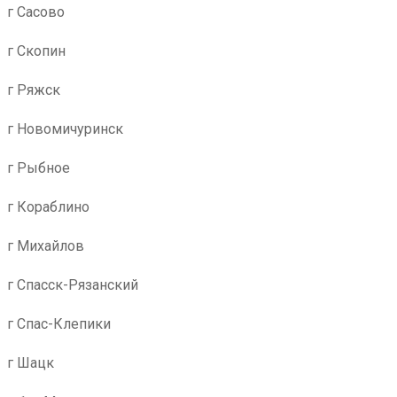
г Сасово
г Скопин
г Ряжск
г Новомичуринск
г Рыбное
г Кораблино
г Михайлов
г Спасск-Рязанский
г Спас-Клепики
г Шацк