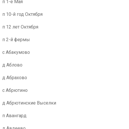
п 1-е Мая
п 10-й год Октября
п 12 лет Октября
п 2-й фермы
с Абакумово
д Аблово
д Абрахово
с Абрютино
д Абрютинские Выселки
п Авангард
д Авдеево