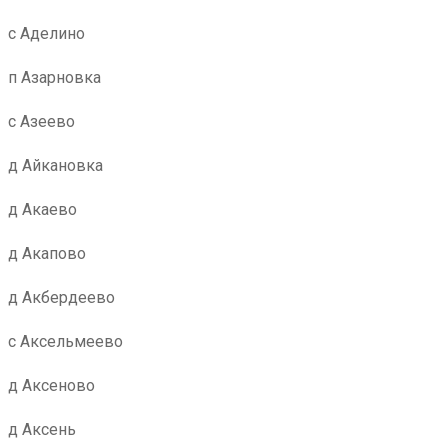
с Аделино
п Азарновка
с Азеево
д Айкановка
д Акаево
д Акапово
д Акбердеево
с Аксельмеево
д Аксеново
д Аксень