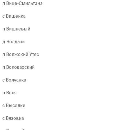
п Вице-Смильтэнэ
с Вишенка
п Вишневый
д Волдачи
п Волжский Утес
п Володарский
с Волчанка
п Воля
с Выселки
с Вязовка