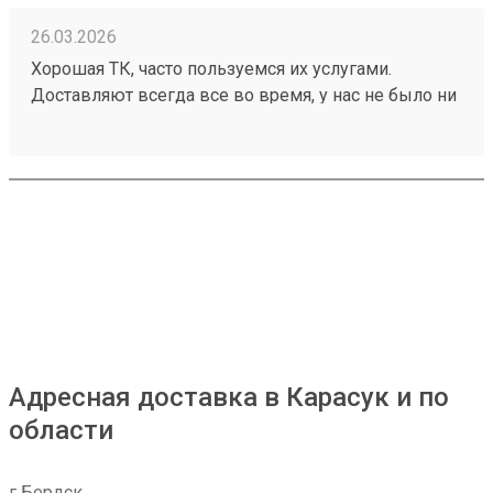
26.03.2026
Хорошая ТК, часто пользуемся их услугами.
Доставляют всегда все во время, у нас не было ни
разу задержек, происшествий с грузом. Ценник
средний, зависит от направления. Удобный сайт,
менеджеры оперативно отвечают. Нет навязанных
доп услуг. Заказ 260199248 водитель помог
выгрузить и донести до офиса
Адресная доставка в Карасук и по
области
г Бердск