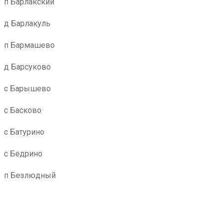
п Барлакский
д Барлакуль
п Бармашево
д Барсуково
с Барышево
с Басково
с Батурино
с Бедрино
п Безлюдный