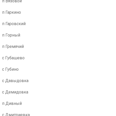
п Вязовой
п Гаркино
п Гаровский
п Горный
п Гремячий
с Губашево
с Губино
с Давыдовка
с Демидовка
п Дивный
с Дмитриевка