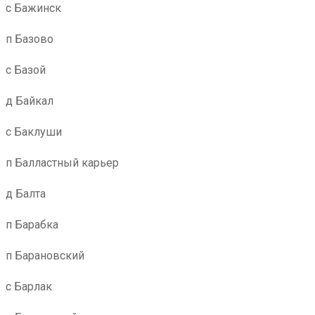
с Бажинск
п Базово
с Базой
д Байкал
с Баклуши
п Балластный карьер
д Балта
п Барабка
п Барановский
с Барлак