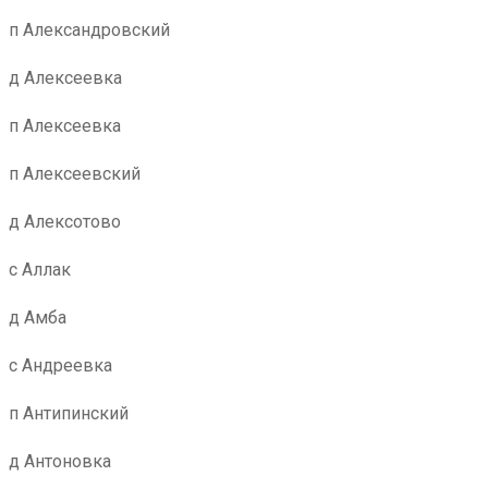
п Александровский
д Алексеевка
п Алексеевка
п Алексеевский
д Алексотово
с Аллак
д Амба
с Андреевка
п Антипинский
д Антоновка