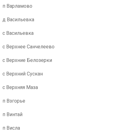
п Варламово
д Васильевка
с Васильевка
с Верхнее Санчелеево
с Верхние Белозерки
с Верхний Сускан
с Верхняя Маза
п Взгорье
п Винтай
п Висла