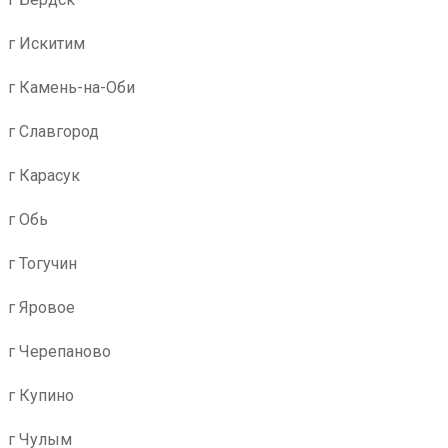
г Искитим
г Камень-на-Оби
г Славгород
г Карасук
г Обь
г Тогучин
г Яровое
г Черепаново
г Купино
г Чулым