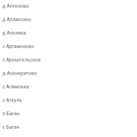
д Антоново
д Аплаксино
д Аполиха
с Артамоново
с Архангельское
д Асенкритово
с Асямовка
с Аткуль
п Баган
с Баган