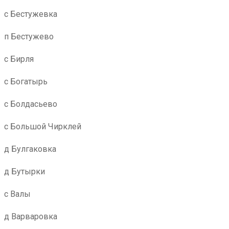
с Бестужевка
п Бестужево
с Бирля
с Богатырь
с Болдасьево
с Большой Чирклей
д Булгаковка
д Бутырки
с Валы
д Варваровка