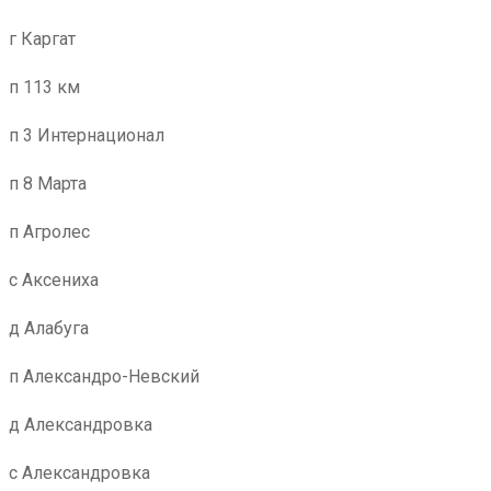
г Каргат
п 113 км
п 3 Интернационал
п 8 Марта
п Агролес
с Аксениха
д Алабуга
п Александро-Невский
д Александровка
с Александровка