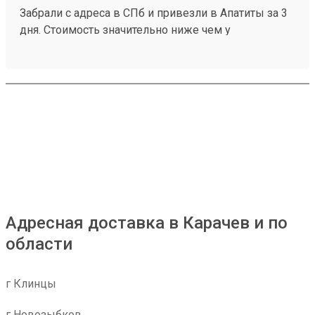
Забрали с адреса в СПб и привезли в Апатиты за 3
дня. Стоимость значительно ниже чем у
конкурентов. Нет очередей на выдаче . Своя
эстакада. В общем теперь работаю только с этой
компанией! Номер заказа 260691900.
Адресная доставка в Карачев и по
области
г Клинцы
г Новозыбков