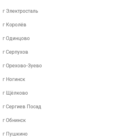
г Электросталь
г Королёв
г Одинцово
г Серпухов
г Орехово-Зуево
г Ногинск
г Щёлково
г Сергиев Посад
г Обнинск
г Пушкино