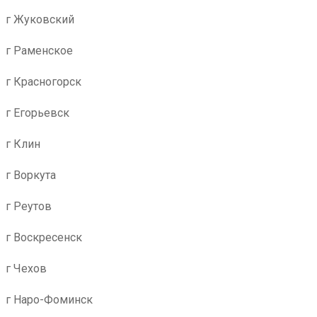
г Жуковский
г Раменское
г Красногорск
г Егорьевск
г Клин
г Воркута
г Реутов
г Воскресенск
г Чехов
г Наро-Фоминск