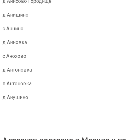
д Анисово Городище
д Анишино
с Аннино
д Анновка
с Анохово
д Антоновка
п Антоновка
д Анушино