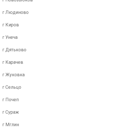
г Людиново
г Киров
г Унеча
г Дятьково
г Карачев
г Жуковка
г Сельцо
г Почеп
г Сураж
г Мглин