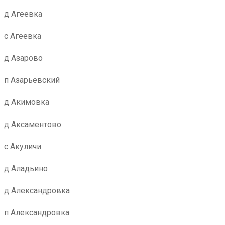
д Агеевка
с Агеевка
д Азарово
п Азарьевский
д Акимовка
д Аксаментово
с Акуличи
д Аладьино
д Александровка
п Александровка