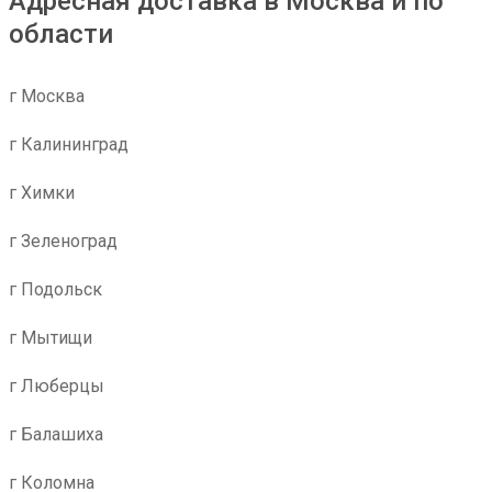
Адресная доставка в Москва и по
области
г Москва
г Калининград
г Химки
г Зеленоград
г Подольск
г Мытищи
г Люберцы
г Балашиха
г Коломна