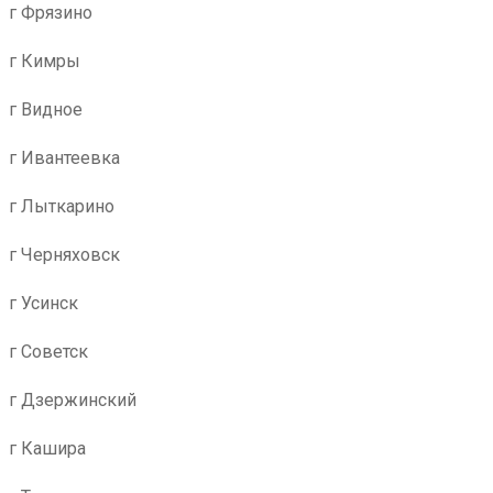
г Фрязино
г Кимры
г Видное
г Ивантеевка
г Лыткарино
г Черняховск
г Усинск
г Советск
г Дзержинский
г Кашира