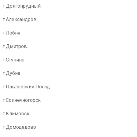
г Долгопрудный
г Александров
г Лобня
г Дмитров
г Ступино
г Дубна
г Павловский Посад
г Солнечногорск
г Климовск
г Домодедово