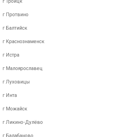
г Троицк
г Протвино
г Балтийск
г Краснознаменск
г Истра
г Малоярославец
г Луховицы
г Инта
г Можайск
г Ликино-Дулёво
г Балабаново