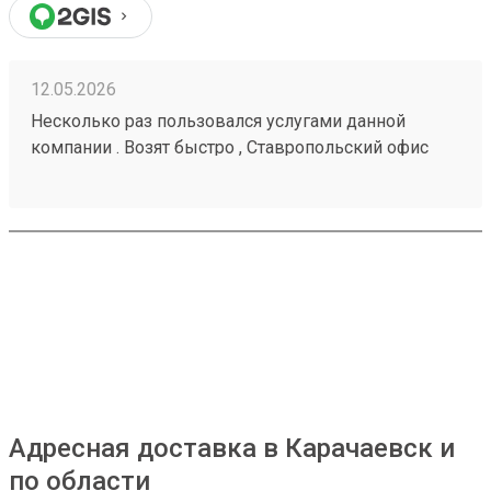
12.05.2026
Несколько раз пользовался услугами данной
компании . Возят быстро , Ставропольский офис
проблем не доставлял . Московские сотрудники
иногда косячат , но благодаря беседам со службой
поддержки все решается . Заказ № 260425670
Адресная доставка в Карачаевск и
по области