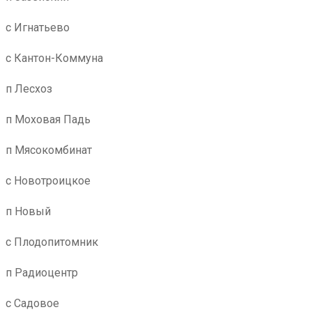
с Игнатьево
с Кантон-Коммуна
п Лесхоз
п Моховая Падь
п Мясокомбинат
с Новотроицкое
п Новый
с Плодопитомник
п Радиоцентр
с Садовое