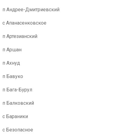
п Андрее-Дмитриевский
с Апанасенковское
п Артезианский
п Аршан
п Ахнуд
п Бавуко
п Бага-Бурул
п Балковский
с Бараники
с Безопасное