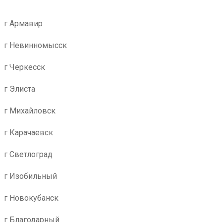
г Армавир
г Невинномысск
г Черкесск
г Элиста
г Михайловск
г Карачаевск
г Светлоград
г Изобильный
г Новокубанск
г Благодарный