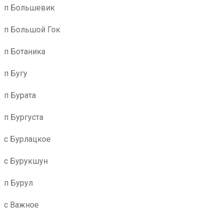
п Большевик
п Большой Гок
п Ботаника
п Бугу
п Бурата
п Бургуста
с Бурлацкое
с Бурукшун
п Бурул
с Важное