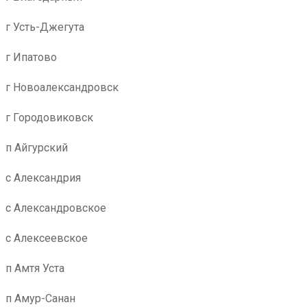
г Усть-Джегута
г Ипатово
г Новоалександровск
г Городовиковск
п Айгурский
с Александрия
с Александровское
с Алексеевское
п Амтя Уста
п Амур-Санан