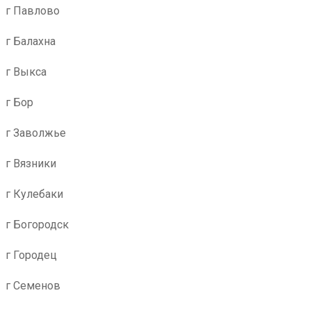
г Павлово
г Балахна
г Выкса
г Бор
г Заволжье
г Вязники
г Кулебаки
г Богородск
г Городец
г Семенов