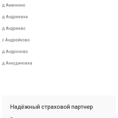
д Амачкино
д Андреевка
д Андреево
с Андрейково
д Андроново
д Анкудиновка
Надёжный страховой партнер