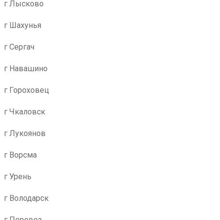
г Лысково
г Шахунья
г Сергач
г Навашино
г Гороховец
г Чкаловск
г Лукоянов
г Ворсма
г Урень
г Володарск
г Перевоз