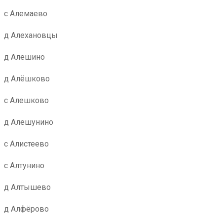
с Алемаево
д Алехановцы
д Алешино
д Алёшково
с Алешково
д Алешунино
с Алистеево
с Алтунино
д Алтышево
д Алфёрово