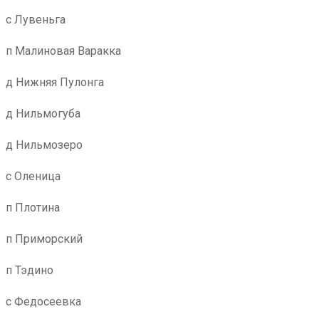
с Лувеньга
п Малиновая Варакка
д Нижняя Пулонга
д Нильмогуба
д Нильмозеро
с Оленица
п Плотина
п Приморский
п Тэдино
с Федосеевка