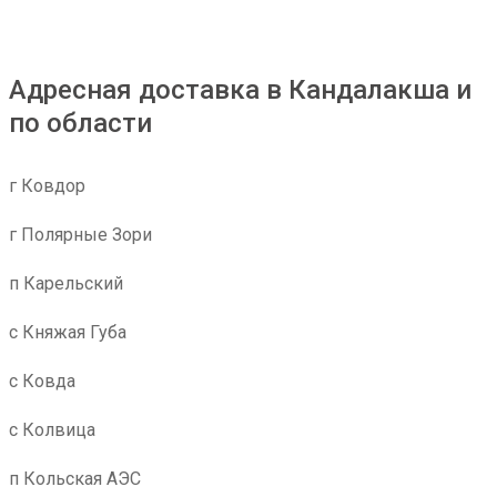
Адресная доставка в Кандалакша и
по области
г Ковдор
г Полярные Зори
п Карельский
с Княжая Губа
с Ковда
с Колвица
п Кольская АЭС