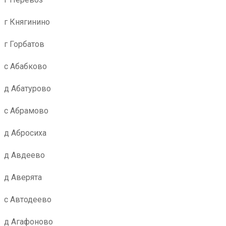
г Княгинино
г Горбатов
с Абабково
д Абатурово
с Абрамово
д Абросиха
д Авдеево
д Аверята
с Автодеево
д Агафоново