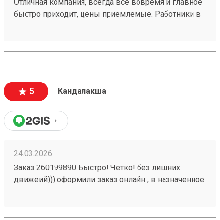
Отличная компания, всегда всё вовремя и главное
быстро приходит, цены приемлемые. Работники в
пункте выдачи Кандалакша всегда помогают и
обслуживают очень быстро. Много филиалов по
стране. Заказ 260008565 от 13.01.2026.
5
Кандалакша
24.03.2026
Заказ 260199890 Быстро! Четко! без лишних
движеий))) оформили заказ онлайн , в назначенное
время пиехали и забрали груз