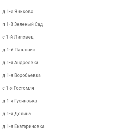
д 1-е Яньково
п 1-й Зеленый Сад
с 1-й Липовец
д 1-й Патепник
д 1-я Андреевка
д 1-я Воробьевка
с 1-я Гостомля
д 1-я Гусиновка
д 1-я Долина
д 1-я Екатериновка