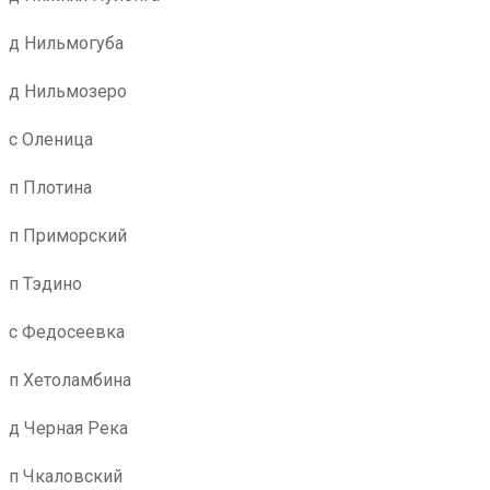
д Нильмогуба
д Нильмозеро
с Оленица
п Плотина
п Приморский
п Тэдино
с Федосеевка
п Хетоламбина
д Черная Река
п Чкаловский