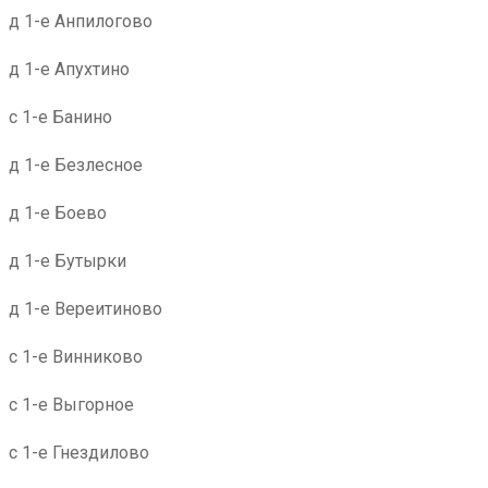
д 1-е Анпилогово
д 1-е Апухтино
с 1-е Банино
д 1-е Безлесное
д 1-е Боево
д 1-е Бутырки
д 1-е Вереитиново
с 1-е Винниково
с 1-е Выгорное
с 1-е Гнездилово