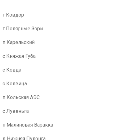
г Ковдор
г Полярные Зори
п Карельский
с Княжая Губа
с Ковда
с Колвица
п Кольская АЭС
с Лувеньга
п Малиновая Варакка
д Нижняя Пулонга