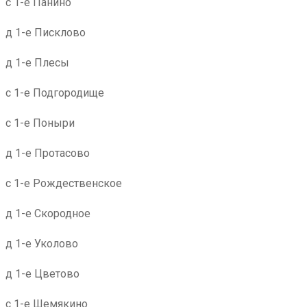
с 1-е Панино
д 1-е Писклово
д 1-е Плесы
с 1-е Подгородище
с 1-е Поныри
д 1-е Протасово
с 1-е Рождественское
д 1-е Скородное
д 1-е Уколово
д 1-е Цветово
с 1-е Шемякино