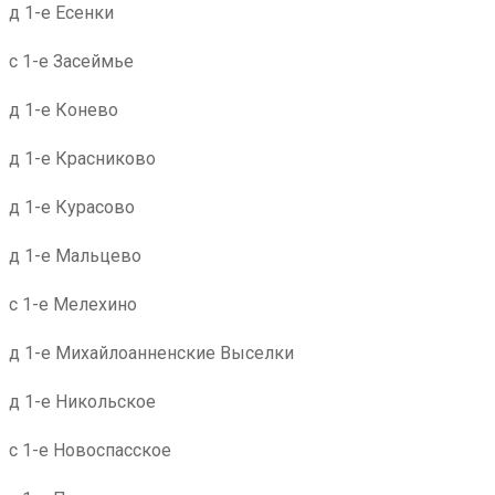
д 1-е Есенки
с 1-е Засеймье
д 1-е Конево
д 1-е Красниково
д 1-е Курасово
д 1-е Мальцево
с 1-е Мелехино
д 1-е Михайлоанненские Выселки
д 1-е Никольское
с 1-е Новоспасское