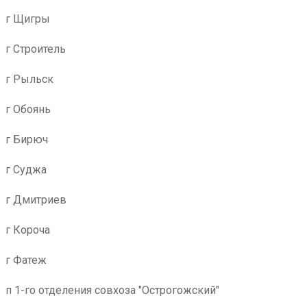
г Щигры
г Строитель
г Рыльск
г Обоянь
г Бирюч
г Суджа
г Дмитриев
г Короча
г Фатеж
п 1-го отделения совхоза "Острогожский"