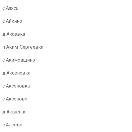
с Азясь
с Айкино
д Акаевка
п Аким-Сергеевка
с Акимовщино
д Аксеновка
с Аксеновка
с Аксеново
д Акшенас
с Алеево