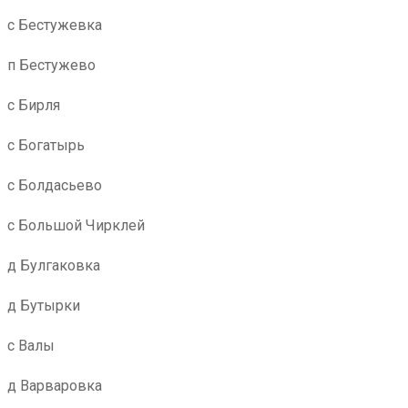
с Бестужевка
п Бестужево
с Бирля
с Богатырь
с Болдасьево
с Большой Чирклей
д Булгаковка
д Бутырки
с Валы
д Варваровка