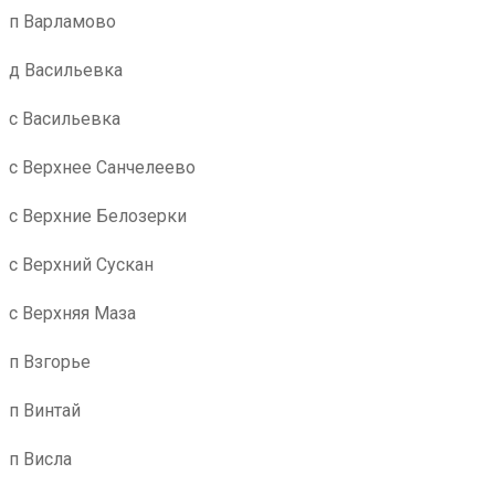
п Варламово
д Васильевка
с Васильевка
с Верхнее Санчелеево
с Верхние Белозерки
с Верхний Сускан
с Верхняя Маза
п Взгорье
п Винтай
п Висла