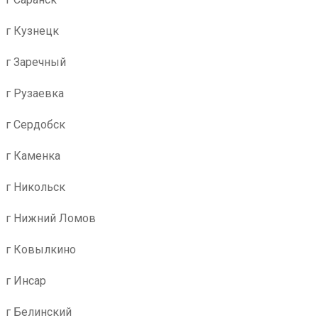
г Кузнецк
г Заречный
г Рузаевка
г Сердобск
г Каменка
г Никольск
г Нижний Ломов
г Ковылкино
г Инсар
г Белинский