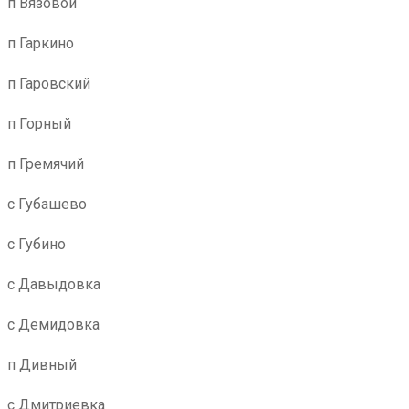
п Вязовой
п Гаркино
п Гаровский
п Горный
п Гремячий
с Губашево
с Губино
с Давыдовка
с Демидовка
п Дивный
с Дмитриевка