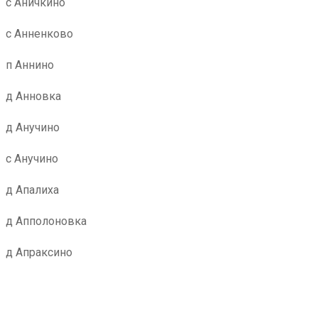
с Аничкино
с Анненково
п Аннино
д Анновка
д Анучино
с Анучино
д Апалиха
д Апполоновка
д Апраксино