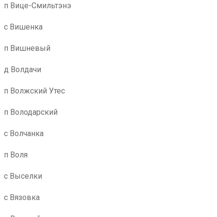
п Вице-Смильтэнэ
с Вишенка
п Вишневый
д Волдачи
п Волжский Утес
п Володарский
с Волчанка
п Воля
с Выселки
с Вязовка