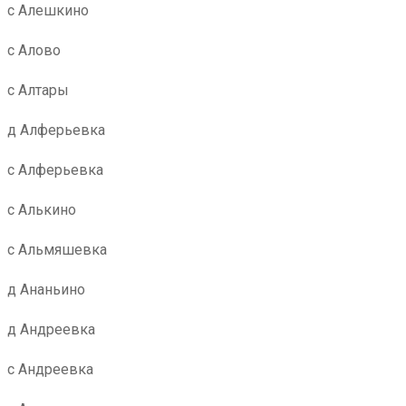
с Алешкино
с Алово
с Алтары
д Алферьевка
с Алферьевка
с Алькино
с Альмяшевка
д Ананьино
д Андреевка
с Андреевка