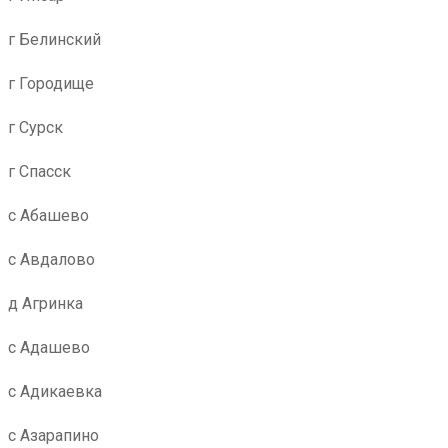
г Белинский
г Городище
г Сурск
г Спасск
с Абашево
с Авдалово
д Агринка
с Адашево
с Адикаевка
с Азарапино