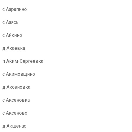
с Азрапино
с Азясь
с Айкино
д Акаевка
п Аким-Сергеевка
с Акимовщино
д Аксеновка
с Аксеновка
с Аксеново
д Акшенас