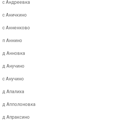
с Андреевка
с Аничкино
с Анненково
п Аннино
д Анновка
д Анучино
с Анучино
д Апалиха
д Апполоновка
д Апраксино