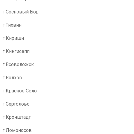
г Сосновый Бор
г Тихвин
г Кириши
г Кингисепп
г Всеволожск
г Волхов
г Красное Село
г Сертолово
г Кронштадт
г Ломоносов