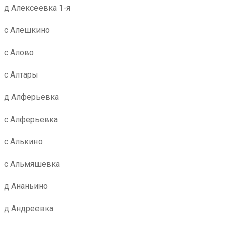
д Алексеевка 1-я
с Алешкино
с Алово
с Алтары
д Алферьевка
с Алферьевка
с Алькино
с Альмяшевка
д Ананьино
д Андреевка