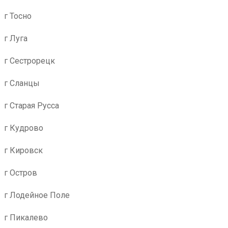
г Тосно
г Луга
г Сестрорецк
г Сланцы
г Старая Русса
г Кудрово
г Кировск
г Остров
г Лодейное Поле
г Пикалево