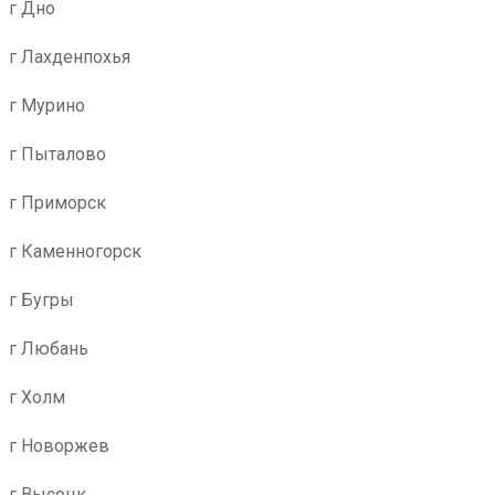
г Дно
г Лахденпохья
г Мурино
г Пыталово
г Приморск
г Каменногорск
г Бугры
г Любань
г Холм
г Новоржев
г Высоцк