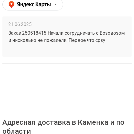
21.06.2025
Заказ 250518415 Начали сотрудничать с Возовозом
и нисколько не пожалели. Первое что срзу
бросилось в глаза это очень удобный интерфейс в
личном кабинете польователя. Все супер-понятно.
Сроки доставки тоже отличные. Из Питера в Пензу
за 2 дня! Супер! Цены ниже чем у конкурентов.
Если Возовоз будет и дальше так работать, то
серьезно подвинет конкурентов
Адресная доставка в Каменка и по
области