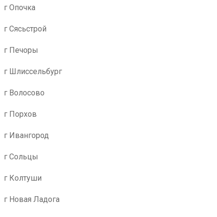
г Опочка
г Сясьстрой
г Печоры
г Шлиссельбург
г Волосово
г Порхов
г Ивангород
г Сольцы
г Колтуши
г Новая Ладога