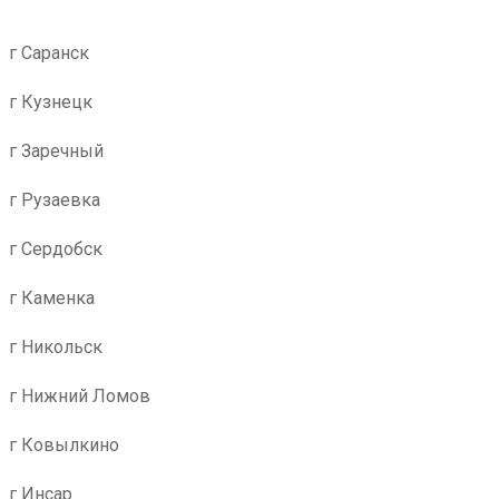
г Саранск
г Кузнецк
г Заречный
г Рузаевка
г Сердобск
г Каменка
г Никольск
г Нижний Ломов
г Ковылкино
г Инсар