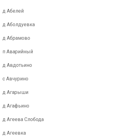
д Абелей
д Аболдуевка
д Абрамово
п Аварийный
д Авдотьино
с Авчурино
д Агарыши
д Агафьино
д Агеева Слобода
д Агеевка