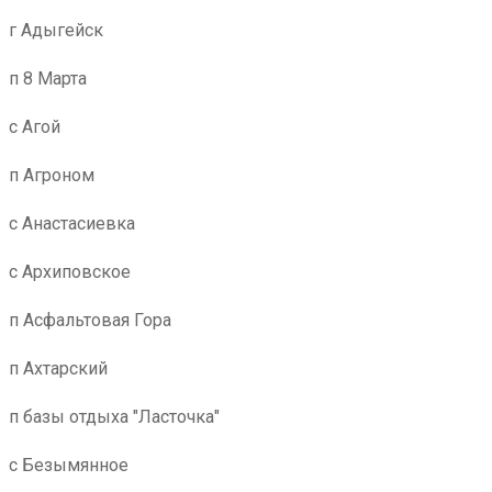
г Адыгейск
п 8 Марта
с Агой
п Агроном
с Анастасиевка
с Архиповское
п Асфальтовая Гора
п Ахтарский
п базы отдыха "Ласточка"
с Безымянное