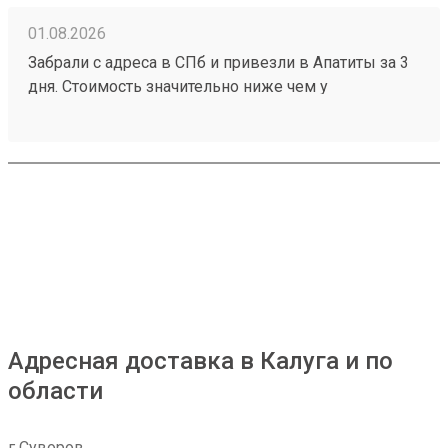
01.08.2026
Забрали с адреса в СПб и привезли в Апатиты за 3
дня. Стоимость значительно ниже чем у
конкурентов. Нет очередей на выдаче . Своя
эстакада. В общем теперь работаю только с этой
компанией! Номер заказа 260691900.
Адресная доставка в Калуга и по
области
г Суворов