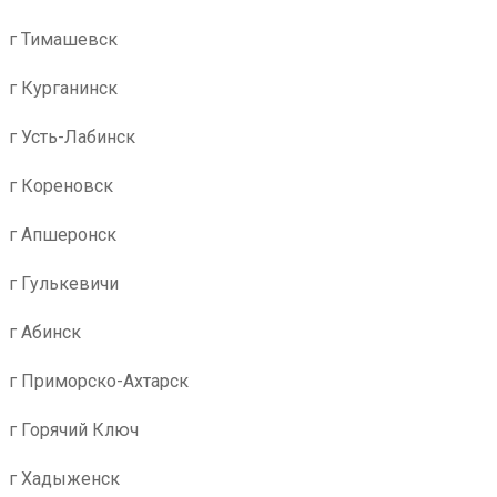
г Тимашевск
г Курганинск
г Усть-Лабинск
г Кореновск
г Апшеронск
г Гулькевичи
г Абинск
г Приморско-Ахтарск
г Горячий Ключ
г Хадыженск