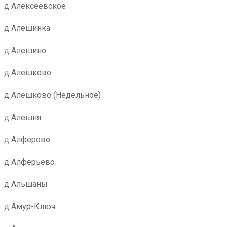
д Алексеевское
д Алешинка
д Алешино
д Алешково
д Алешково (Недельное)
д Алешня
д Алферово
д Алферьево
д Альшаны
д Амур-Ключ