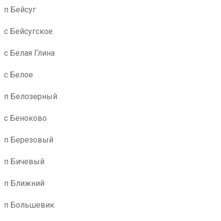
п Бейсуг
с Бейсугское
с Белая Глина
с Белое
п Белозерный
с Беноково
п Березовый
п Бичевый
п Ближний
п Большевик