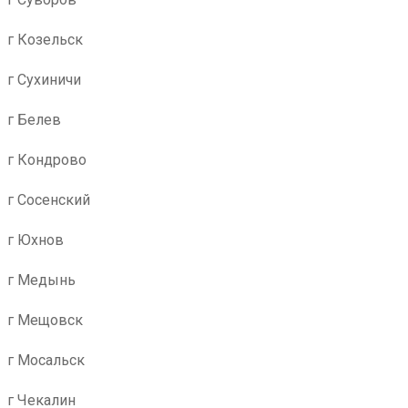
г Козельск
г Сухиничи
г Белев
г Кондрово
г Сосенский
г Юхнов
г Медынь
г Мещовск
г Мосальск
г Чекалин