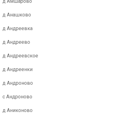
д Амшарово
д Анашково
д Андреевка
д Андреево
д Андреевское
д Андреенки
д Андроново
с Андроново
д Аниконово