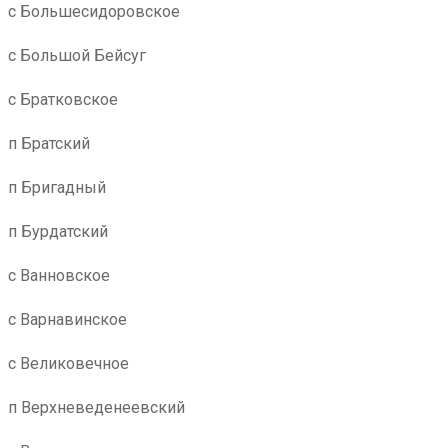
с Большесидоровское
с Большой Бейсуг
с Братковское
п Братский
п Бригадный
п Бурдатский
с Ванновское
с Варнавинское
с Великовечное
п Верхневеденеевский