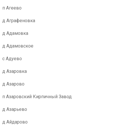
п Агеево
д Аграфеновка
д Адамовка
д Адамовское
с Адуево
д Азаровка
д Азарово
п Азаровский Кирпичный Завод
д Азарьево
д Айдарово