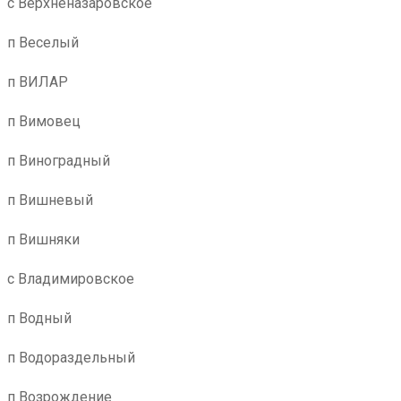
с Верхненазаровское
п Веселый
п ВИЛАР
п Вимовец
п Виноградный
п Вишневый
п Вишняки
с Владимировское
п Водный
п Водораздельный
п Возрождение