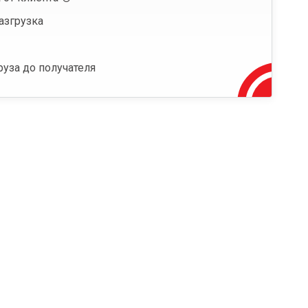
азгрузка
руза до получателя