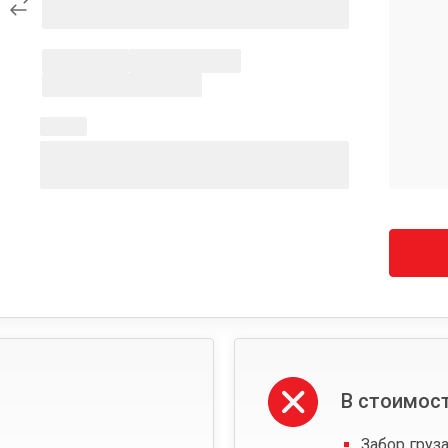
В стоимост
Забор груза