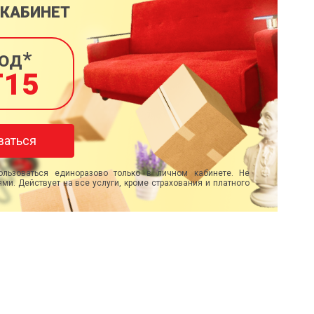
 КАБИНЕТ
од*
T15
ваться
льзоваться единоразово только в личном кабинете. Не
ми. Действует на все услуги, кроме страхования и платного