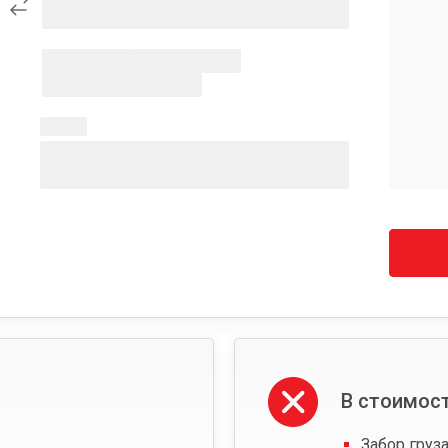
В стоимост
Забор груза