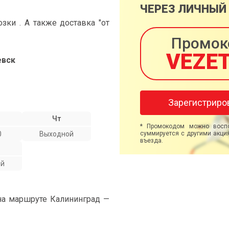
ЧЕРЕЗ ЛИЧНЫЙ
ки . А также доставка "от
Промок
VEZE
евск
Зарегистриро
Чт
* Промокодом можно воспо
0
Выходной
суммируется с другими акция
въезда.
ой
на маршруте Калининград —