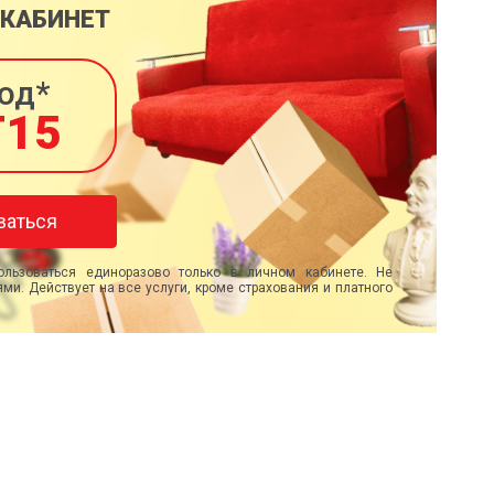
 КАБИНЕТ
од*
T15
ваться
льзоваться единоразово только в личном кабинете. Не
ми. Действует на все услуги, кроме страхования и платного