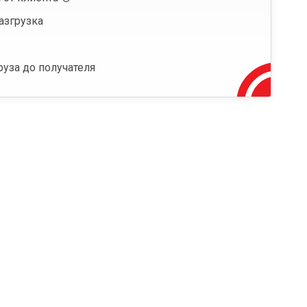
азгрузка
руза до получателя