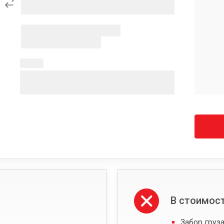
В стоимост
Забор груза