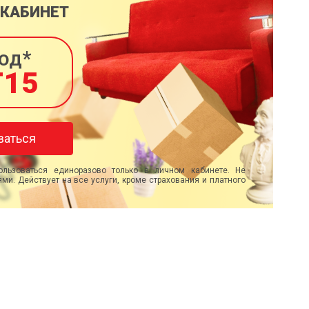
 КАБИНЕТ
од*
T15
ваться
льзоваться единоразово только в личном кабинете. Не
ми. Действует на все услуги, кроме страхования и платного