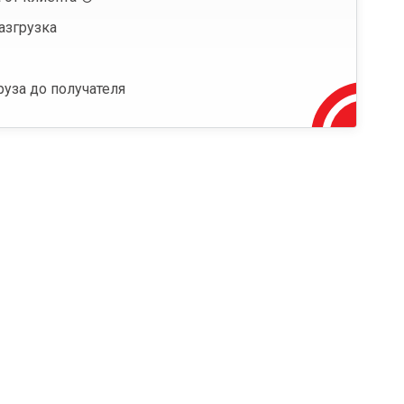
азгрузка
руза до получателя