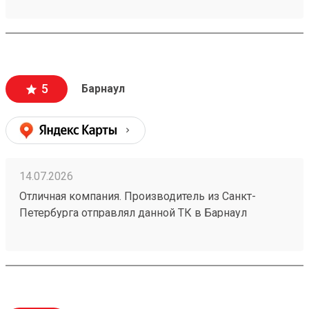
груз на 2 недели, но разобрались. Так что всё ок
5
Барнаул
14.07.2026
Отличная компания. Производитель из Санкт-
Петербурга отправлял данной ТК в Барнаул
конвекторы для системы отопления частного дома
размерами 1500х250х70 в количестве 4шт номер
заказа №260626919. Пришли за неделю до адреса
за 5500р. Считаю, что очень дешево. В пределах
города доставка стоила бы мне больше половины