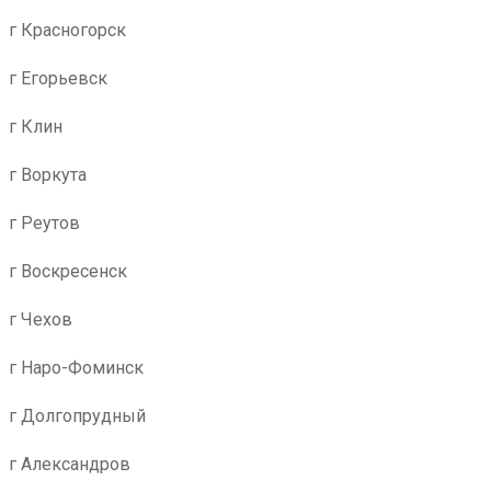
г Красногорск
г Егорьевск
г Клин
г Воркута
г Реутов
г Воскресенск
г Чехов
г Наро-Фоминск
г Долгопрудный
г Александров