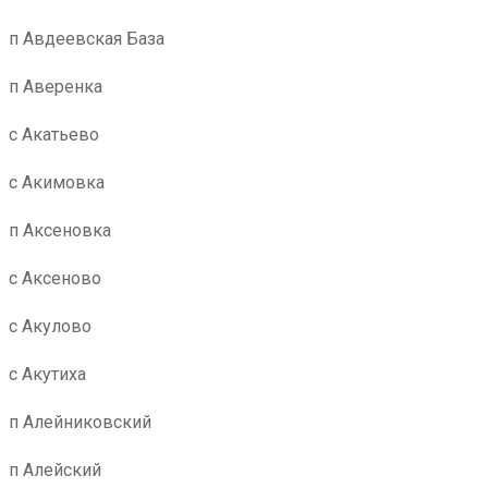
п Авдеевская База
п Аверенка
с Акатьево
с Акимовка
п Аксеновка
с Аксеново
с Акулово
с Акутиха
п Алейниковский
п Алейский