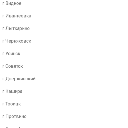
г Видное
г Ивантеевка
г Лыткарино
г Черняховск
г Усинск
г Советск
г Дзержинский
г Кашира
г Троицк
г Протвино