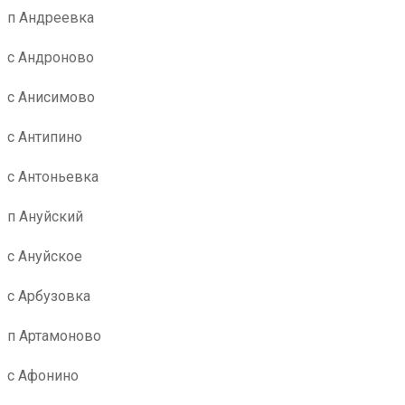
п Андреевка
с Андроново
с Анисимово
с Антипино
с Антоньевка
п Ануйский
с Ануйское
с Арбузовка
п Артамоново
с Афонино