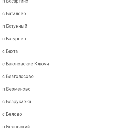
п Басаргино
с Баталово
п Батунный
с Батурово
с Бахта
с Баюновские Ключи
с Безголосово
п Безменово
с Безрукавка
с Белово
п Беловский