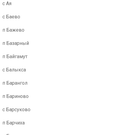
с Ая
с Баево
п Бажево
п Базарный
п Байгамут
с Балыкса
п Барангол
п Бариново
с Барсуково
п Барчиха