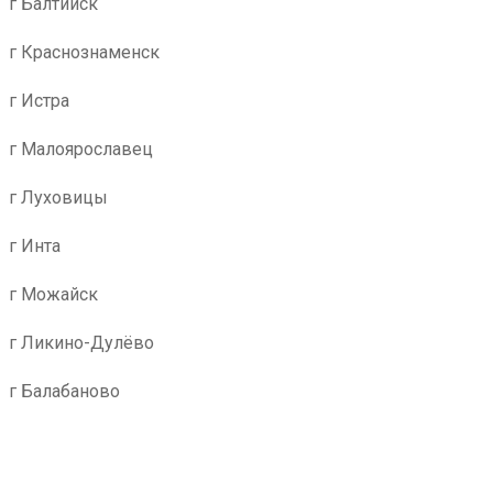
г Балтийск
г Краснознаменск
г Истра
г Малоярославец
г Луховицы
г Инта
г Можайск
г Ликино-Дулёво
г Балабаново