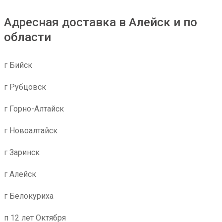
Адресная доставка в Алейск и по
области
г Бийск
г Рубцовск
г Горно-Алтайск
г Новоалтайск
г Заринск
г Алейск
г Белокуриха
п 12 лет Октября