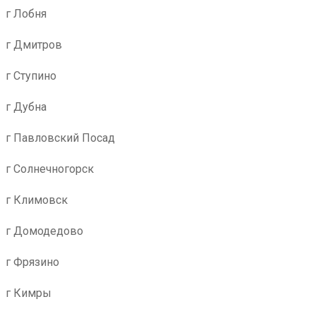
г Лобня
г Дмитров
г Ступино
г Дубна
г Павловский Посад
г Солнечногорск
г Климовск
г Домодедово
г Фрязино
г Кимры