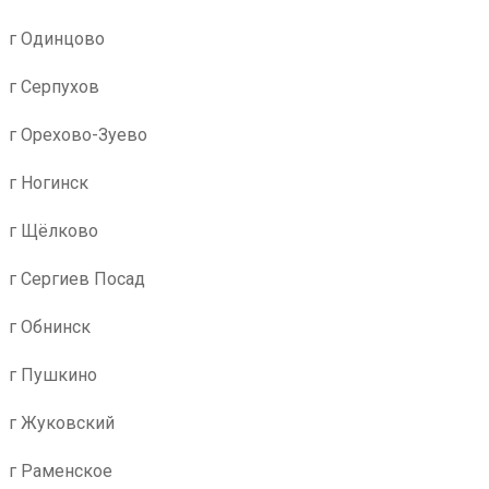
г Одинцово
г Серпухов
г Орехово-Зуево
г Ногинск
г Щёлково
г Сергиев Посад
г Обнинск
г Пушкино
г Жуковский
г Раменское