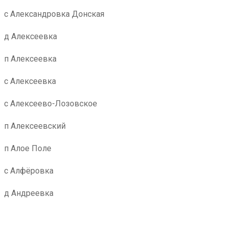
с Александровка Донская
д Алексеевка
п Алексеевка
с Алексеевка
с Алексеево-Лозовское
п Алексеевский
п Алое Поле
с Алфёровка
д Андреевка