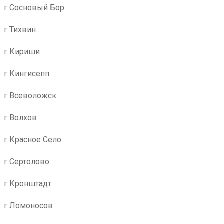
г Сосновый Бор
г Тихвин
г Кириши
г Кингисепп
г Всеволожск
г Волхов
г Красное Село
г Сертолово
г Кронштадт
г Ломоносов