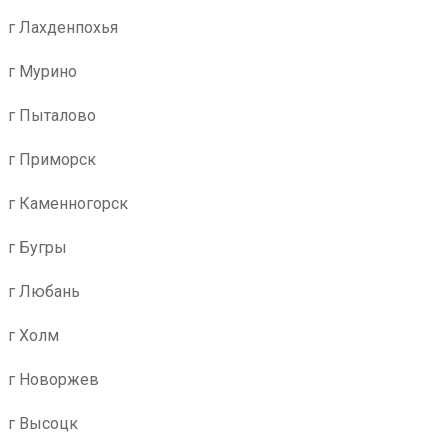
г Лахденпохья
г Мурино
г Пыталово
г Приморск
г Каменногорск
г Бугры
г Любань
г Холм
г Новоржев
г Высоцк