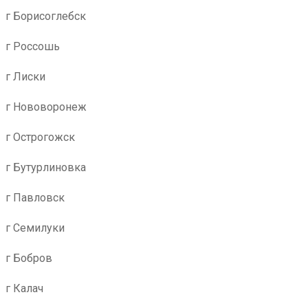
г Борисоглебск
г Россошь
г Лиски
г Нововоронеж
г Острогожск
г Бутурлиновка
г Павловск
г Семилуки
г Бобров
г Калач