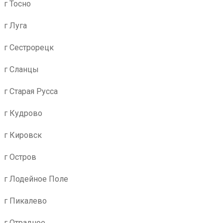
г Тосно
г Луга
г Сестрорецк
г Сланцы
г Старая Русса
г Кудрово
г Кировск
г Остров
г Лодейное Поле
г Пикалево
г Отрадное