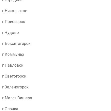
г Никольское
г Приозерск
г Чудово
г Бокситогорск
г Коммунар
г Павловск
г Светогорск
г Зеленогорск
г Малая Вишера
г Опочка