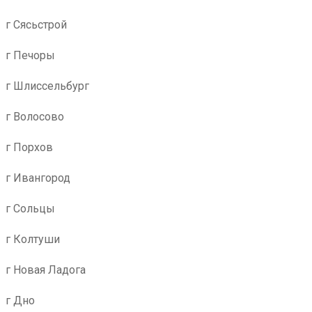
г Сясьстрой
г Печоры
г Шлиссельбург
г Волосово
г Порхов
г Ивангород
г Сольцы
г Колтуши
г Новая Ладога
г Дно