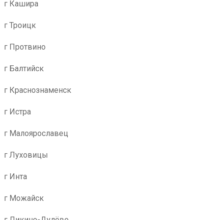
г Кашира
г Троицк
г Протвино
г Балтийск
г Краснознаменск
г Истра
г Малоярославец
г Луховицы
г Инта
г Можайск
г Ликино-Дулёво