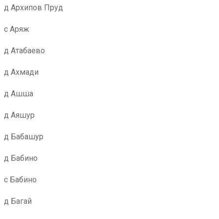
д Архипов Пруд
с Аряж
д Атабаево
д Ахмади
д Ашша
д Аяшур
д Бабашур
д Бабино
с Бабино
д Багай