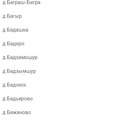
д Баграш-Бигра
д Багыр
д Бадашка
д Бадеро
д Бадзимошур
д Бадзымшур
д Баднюк
д Бадьярово
д Бажаново