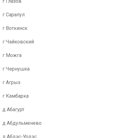
г Глазов
г Сарапул
г Воткинск
г Чайковский
г Можга
г Чернушка
г Агрыз
г Камбарка
д Абагурт
д Абдульменево
д Абдэс-Урдэс