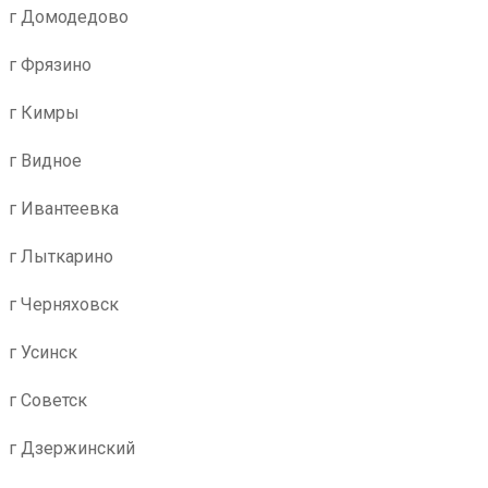
г Домодедово
г Фрязино
г Кимры
г Видное
г Ивантеевка
г Лыткарино
г Черняховск
г Усинск
г Советск
г Дзержинский