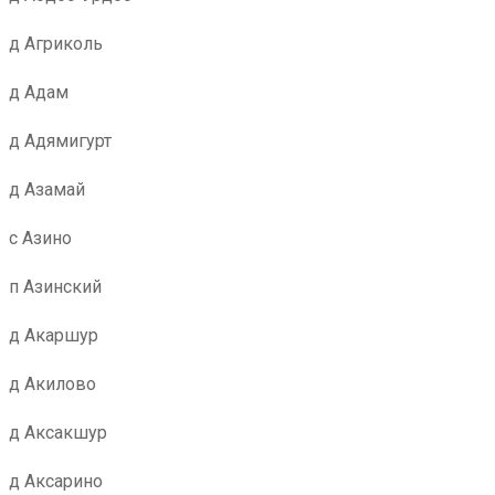
д Агриколь
д Адам
д Адямигурт
д Азамай
с Азино
п Азинский
д Акаршур
д Акилово
д Аксакшур
д Аксарино