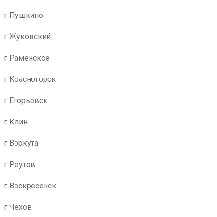
г Пушкино
г Жуковский
г Раменское
г Красногорск
г Егорьевск
г Клин
г Воркута
г Реутов
г Воскресенск
г Чехов