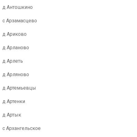
д Антошкино
с Арзамасцево
д Ариково
д Арланово
д Арлеть
д Арляново
д Артемьевцы
д Артенки
д Артык
с Архангельское