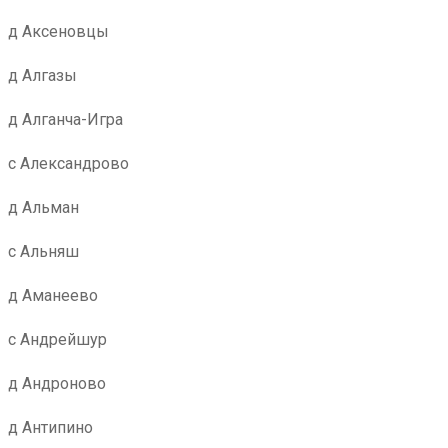
д Аксеновцы
д Алгазы
д Алганча-Игра
с Александрово
д Альман
с Альняш
д Аманеево
с Андрейшур
д Андроново
д Антипино