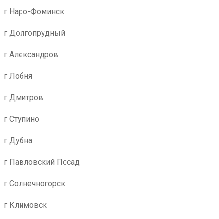
г Наро-Фоминск
г Долгопрудный
г Александров
г Лобня
г Дмитров
г Ступино
г Дубна
г Павловский Посад
г Солнечногорск
г Климовск