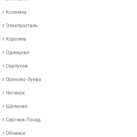
г Коломна
г Электросталь
г Королёв
г Одинцово
г Серпухов
г Орехово-Зуево
г Ногинск
г Щёлково
г Сергиев Посад
г Обнинск