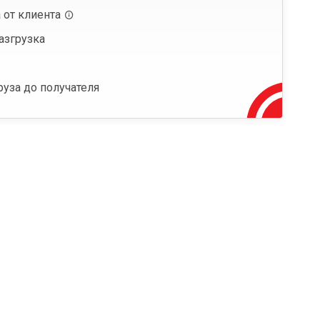
 от клиента
азгрузка
руза до получателя