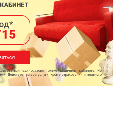
 КАБИНЕТ
од*
T15
ваться
льзоваться единоразово только в личном кабинете. Не
ми. Действует на все услуги, кроме страхования и платного