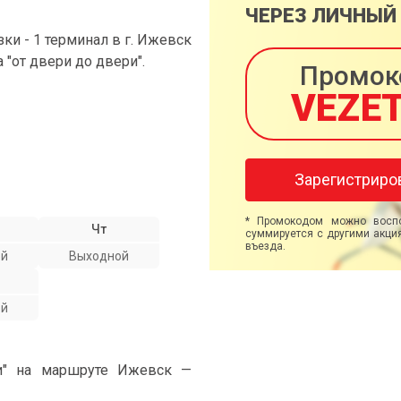
ЧЕРЕЗ ЛИЧНЫЙ
и - 1 терминал в г. Ижевск
а "от двери до двери".
Промок
VEZE
Зарегистриро
* Промокодом можно воспо
Чт
суммируется с другими акция
въезда.
ой
Выходной
ой
ми" на маршруте Ижевск —