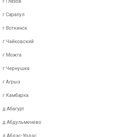
г Глазов
г Сарапул
г Воткинск
г Чайковский
г Можга
г Чернушка
г Агрыз
г Камбарка
д Абагурт
д Абдульменево
д Абдэс-Урдэс