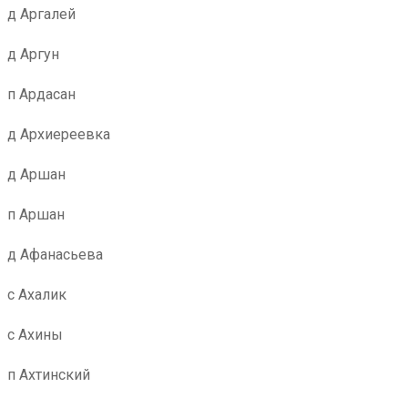
д Аргалей
д Аргун
п Ардасан
д Архиереевка
д Аршан
п Аршан
д Афанасьева
с Ахалик
с Ахины
п Ахтинский