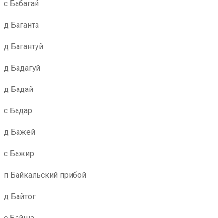
с Бабагай
д Баганта
д Багантуй
д Бадагуй
д Бадай
с Бадар
д Бажей
с Бажир
п Байкальский прибой
д Байтог
с Байша