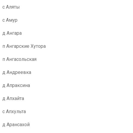
с Аляты
с Амур
д Ангара
п Ангарские Хутора
п Ангасольская
д Андреевка
д Апраксина
д Апхайта
с Апхульта
д Арансахой