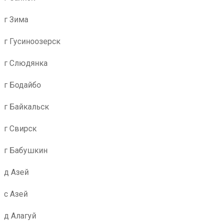
г Зима
г Гусиноозерск
г Слюдянка
г Бодайбо
г Байкальск
г Свирск
г Бабушкин
д Азей
с Азей
д Алагуй