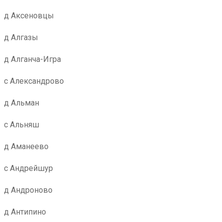
д Аксеновцы
д Алгазы
д Алганча-Игра
с Александрово
д Альман
с Альняш
д Аманеево
с Андрейшур
д Андроново
д Антипино