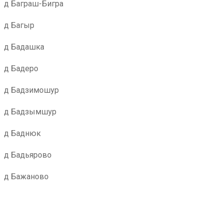
д Баграш-Бигра
д Багыр
д Бадашка
д Бадеро
д Бадзимошур
д Бадзымшур
д Баднюк
д Бадьярово
д Бажаново