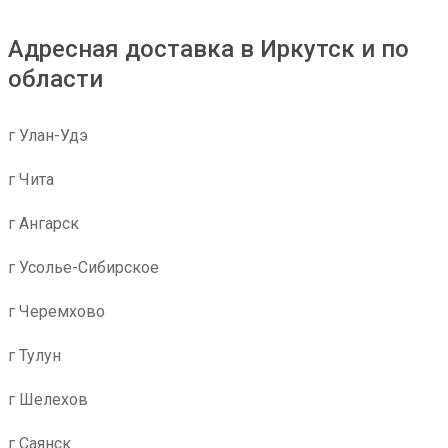
Адресная доставка в Иркутск и по
области
г Улан-Удэ
г Чита
г Ангарск
г Усолье-Сибирское
г Черемхово
г Тулун
г Шелехов
г Саянск