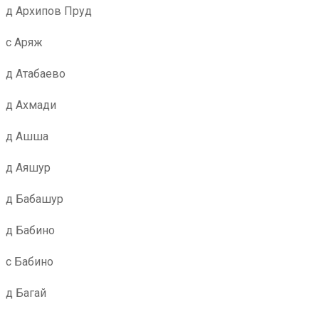
д Архипов Пруд
с Аряж
д Атабаево
д Ахмади
д Ашша
д Аяшур
д Бабашур
д Бабино
с Бабино
д Багай