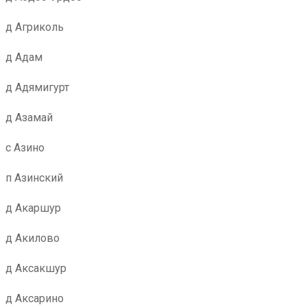
д Агриколь
д Адам
д Адямигурт
д Азамай
с Азино
п Азинский
д Акаршур
д Акилово
д Аксакшур
д Аксарино