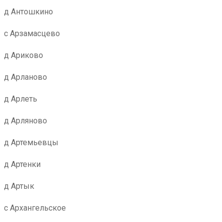
д Антошкино
с Арзамасцево
д Ариково
д Арланово
д Арлеть
д Арляново
д Артемьевцы
д Артенки
д Артык
с Архангельское