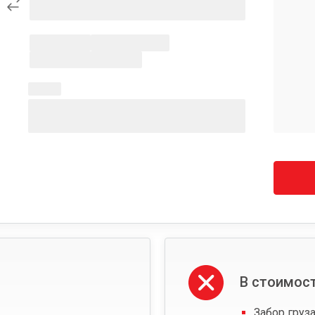
В стоимост
Забор груза