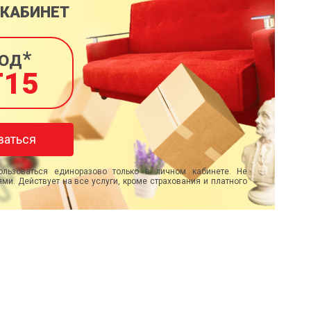
 КАБИНЕТ
од*
T15
ваться
льзоваться единоразово только в личном кабинете. Не
ми. Действует на все услуги, кроме страхования и платного