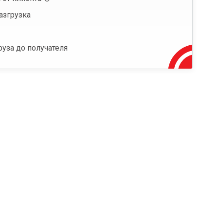
азгрузка
руза до получателя