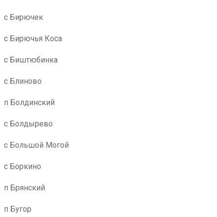
с Бирючек
с Бирючья Коса
с Биштюбинка
с Блиново
п Болдинский
с Болдырево
с Большой Могой
с Боркино
п Брянский
п Бугор