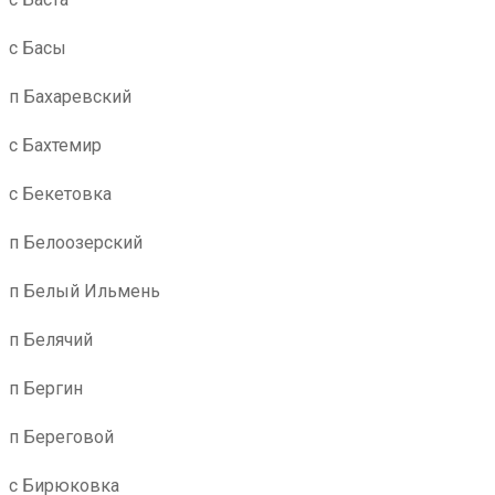
с Басы
п Бахаревский
с Бахтемир
с Бекетовка
п Белоозерский
п Белый Ильмень
п Белячий
п Бергин
п Береговой
с Бирюковка