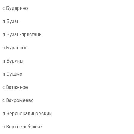
с Бударино
п Бузан
п Бузан-пристань
с Буранное
п Буруны
п Бушма
с Ватажное
с Вахромеево
п Верхнекалиновский
с Верхнелебяжье