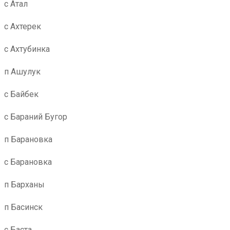
с Атал
с Ахтерек
с Ахтубинка
п Ашулук
с Байбек
с Бараний Бугор
п Барановка
с Барановка
п Барханы
п Басинск
с Баста