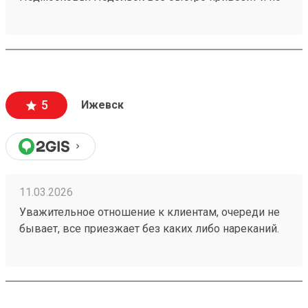
цене очень относительно недорого быстро
качественно недорого рекомендую260409058
5
Ижевск
11.03.2026
Уважительное отношение к клиентам, очереди не
бывает, все приезжает без каких либо нареканий.
Также цена выходит меньше, чем в других
транспортных и при этом доставка очень быстрая!
Заказ 260192175