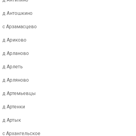
д Антошкино
с Арзамасцево
д Ариково
д Арланово
д Арлеть
д Арляново
д Артемьевцы
д Артенки
д Артык
с Архангельское