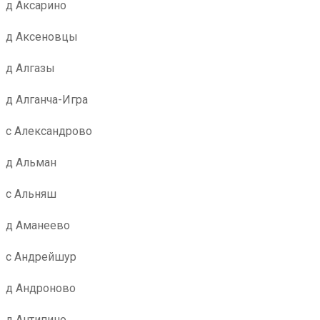
д Аксарино
д Аксеновцы
д Алгазы
д Алганча-Игра
с Александрово
д Альман
с Альняш
д Аманеево
с Андрейшур
д Андроново
д Антипино