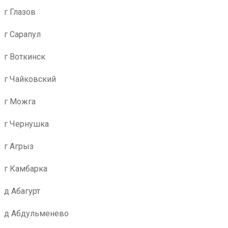
г Глазов
г Сарапул
г Воткинск
г Чайковский
г Можга
г Чернушка
г Агрыз
г Камбарка
д Абагурт
д Абдульменево