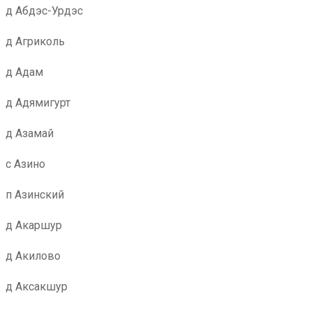
д Абдэс-Урдэс
д Агриколь
д Адам
д Адямигурт
д Азамай
с Азино
п Азинский
д Акаршур
д Акилово
д Аксакшур