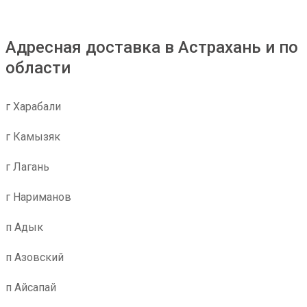
Адресная доставка в Астрахань и по
области
г Харабали
г Камызяк
г Лагань
г Нариманов
п Адык
п Азовский
п Айсапай