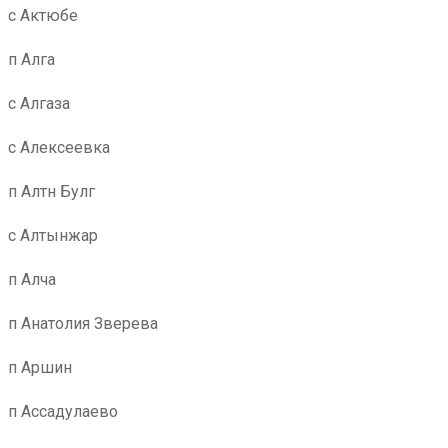
с Актюбе
п Алга
с Алгаза
с Алексеевка
п Алтн Булг
с Алтынжар
п Алча
п Анатолия Зверева
п Аршин
п Ассадулаево