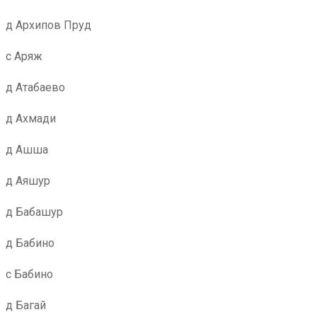
д Архипов Пруд
с Аряж
д Атабаево
д Ахмади
д Ашша
д Аяшур
д Бабашур
д Бабино
с Бабино
д Багай