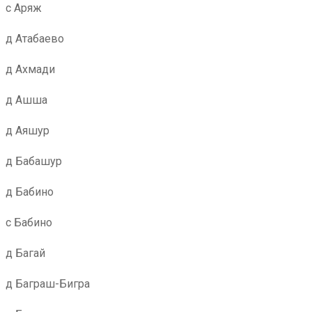
с Аряж
д Атабаево
д Ахмади
д Ашша
д Аяшур
д Бабашур
д Бабино
с Бабино
д Багай
д Баграш-Бигра