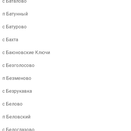
с Баталово
п Батунный
с Батурово
с Бахта
с Баюновские Ключи
с Безголосово
п Безменово
с Безрукавка
с Белово
п Беловский
с Белоглазово