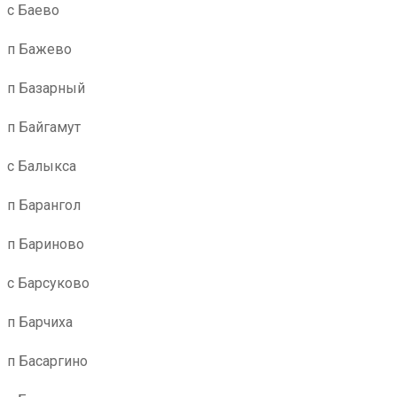
с Баево
п Бажево
п Базарный
п Байгамут
с Балыкса
п Барангол
п Бариново
с Барсуково
п Барчиха
п Басаргино