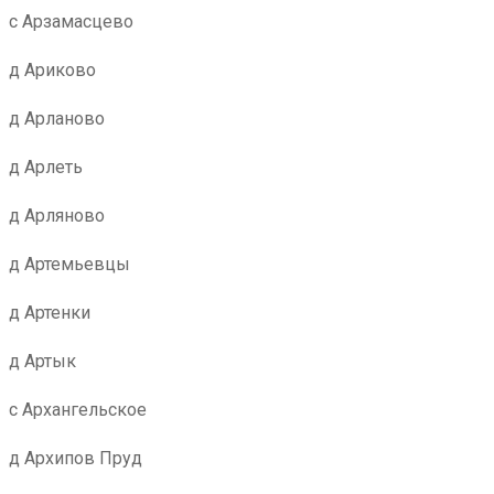
с Арзамасцево
д Ариково
д Арланово
д Арлеть
д Арляново
д Артемьевцы
д Артенки
д Артык
с Архангельское
д Архипов Пруд