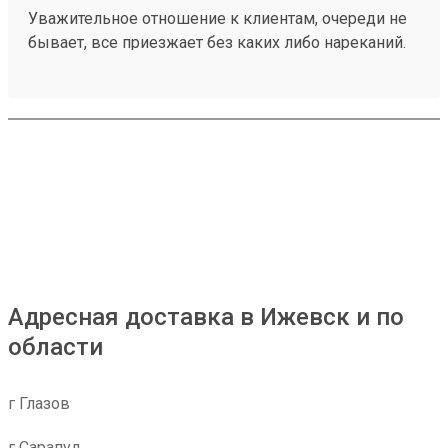
Уважительное отношение к клиентам, очереди не
бывает, все приезжает без каких либо нареканий.
Также цена выходит меньше, чем в других
транспортных и при этом доставка очень быстрая!
Заказ 260192175
Адресная доставка в Ижевск и по
области
г Глазов
г Сарапул