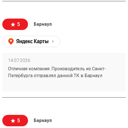
5
Барнаул
14.07.2026
Отличная компания. Производитель из Санкт-
Петербурга отправлял данной ТК в Барнаул
конвекторы для системы отопления частного дома
размерами 1500х250х70 в количестве 4шт номер
заказа №260626919. Пришли за неделю до адреса
за 5500р. Считаю, что очень дешево. В пределах
города доставка стоила бы мне больше половины
стоимости. Упаковано надежно - товар обшит
5
Барнаул
деревянным щитом. Есть приложение и сайт, что