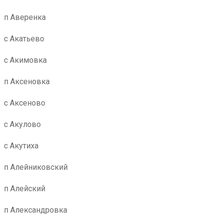
п Аверенка
с Акатьево
с Акимовка
п Аксеновка
с Аксеново
с Акулово
с Акутиха
п Алейниковский
п Алейский
п Александровка