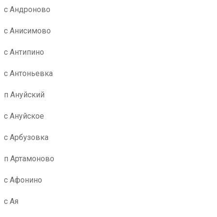
с Андроново
с Анисимово
с Антипино
с Антоньевка
п Ануйский
с Ануйское
с Арбузовка
п Артамоново
с Афонино
с Ая