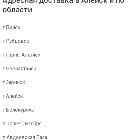
Адресная доставка в Алейск и по
области
г Бийск
г Рубцовск
г Горно-Алтайск
г Новоалтайск
г Заринск
г Алейск
г Белокуриха
п 12 лет Октября
п Авдеевская База