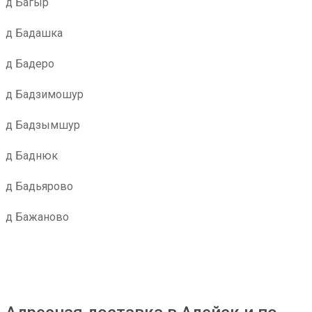
д Багыр
д Бадашка
д Бадеро
д Бадзимошур
д Бадзымшур
д Баднюк
д Бадьярово
д Бажаново