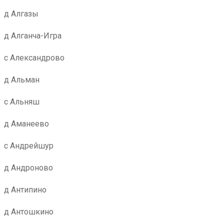
д Алгазы
д Алганча-Игра
с Александрово
д Альман
с Альняш
д Аманеево
с Андрейшур
д Андроново
д Антипино
д Антошкино