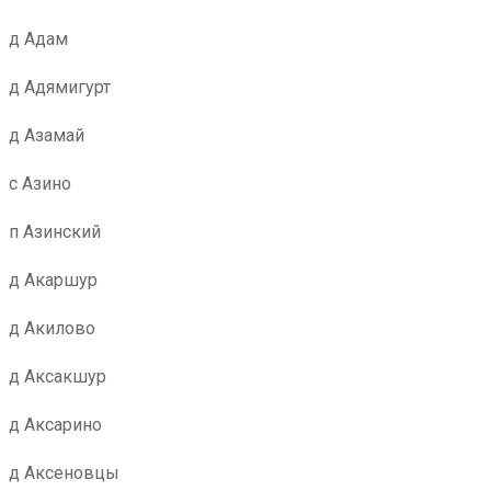
д Адам
д Адямигурт
д Азамай
с Азино
п Азинский
д Акаршур
д Акилово
д Аксакшур
д Аксарино
д Аксеновцы