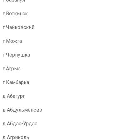
г Воткинск
г Чайковский
г Можга
г Чернушка
г Агрыз
г Камбарка
д Абагурт
д Абдульменево
д Абдэс-Урдэс
д Агриколь