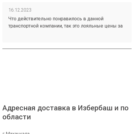
16.12.2023
Что действительно понравилось в данной
транспортной компании, так это лояльные цены за
транспортировку товаров, ещё отмечу
доброжелательное отношение работников склада
к получателям грузов. Чего действительно не
хватает, так это вилочного погрузчика, с помощью
которого можно было бы осуществлять забор
больших грузов, из-за его отсутствия не заказываю
большие товары через эту ТК. Один из грузов
который я забирал: №230953002
Адресная доставка в Избербаш и по
области
г Махачкала