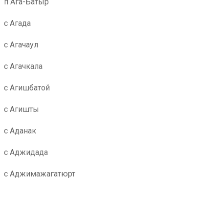
п Ага-Батыр
с Агада
с Агачаул
с Агачкала
с Агишбатой
с Агишты
с Аданак
с Аджидада
с Аджимажагатюрт