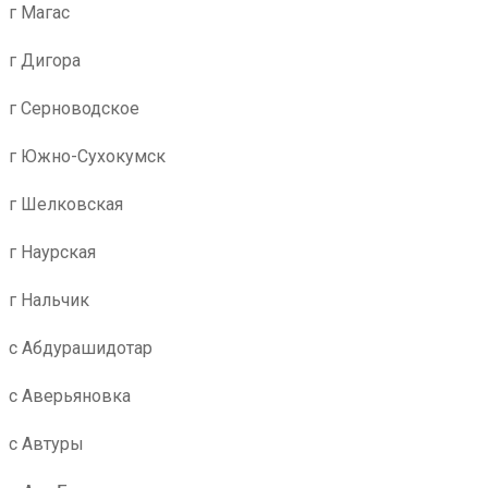
г Магас
г Дигора
г Серноводское
г Южно-Сухокумск
г Шелковская
г Наурская
г Нальчик
с Абдурашидотар
с Аверьяновка
с Автуры