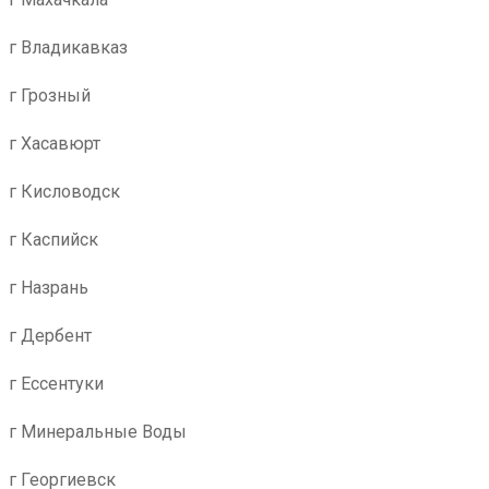
г Владикавказ
г Грозный
г Хасавюрт
г Кисловодск
г Каспийск
г Назрань
г Дербент
г Ессентуки
г Минеральные Воды
г Георгиевск