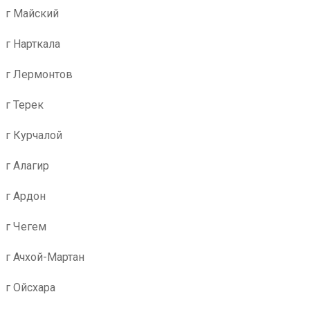
г Майский
г Нарткала
г Лермонтов
г Терек
г Курчалой
г Алагир
г Ардон
г Чегем
г Ачхой-Мартан
г Ойсхара