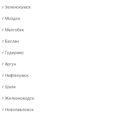
г Зеленокумск
г Моздок
г Малгобек
г Беслан
г Гудермес
г Аргун
г Нефтекумск
г Шали
г Железноводск
г Новопавловск