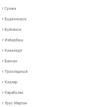
г Сунжа
г Буденновск
г Буйнакск
г Избербаш
г Кизилюрт
г Баксан
г Прохладный
г Кизляр
г Карабулак
г Урус-Мартан