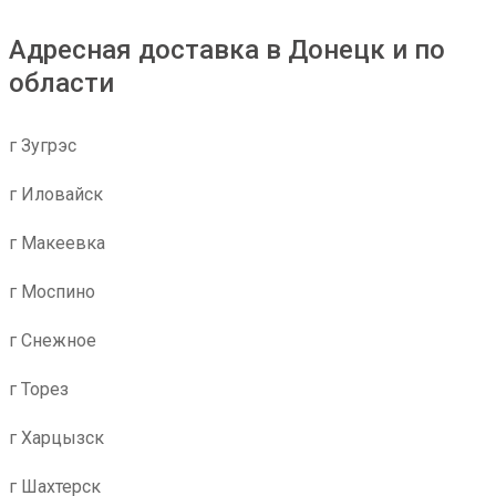
Адресная доставка в Донецк и по
области
г Зугрэс
г Иловайск
г Макеевка
г Моспино
г Снежное
г Торез
г Харцызск
г Шахтерск