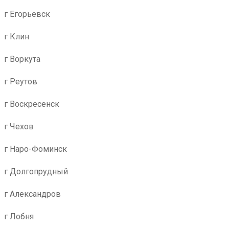
г Егорьевск
г Клин
г Воркута
г Реутов
г Воскресенск
г Чехов
г Наро-Фоминск
г Долгопрудный
г Александров
г Лобня