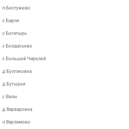
п Бестужево
с Бирля
с Богатырь
с Болдасьево
с Большой Чирклей
д Булгаковка
д Бутырки
с Валы
д Варваровка
п Варламово