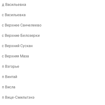
д Васильевка
с Васильевка
с Верхнее Санчелеево
с Верхние Белозерки
с Верхний Сускан
с Верхняя Маза
п Взгорье
п Винтай
п Висла
п Вице-Смильтэнэ