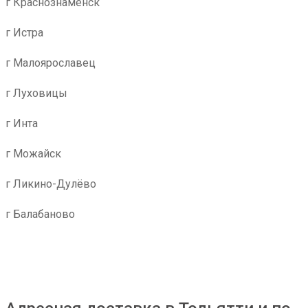
г Краснознаменск
г Истра
г Малоярославец
г Луховицы
г Инта
г Можайск
г Ликино-Дулёво
г Балабаново