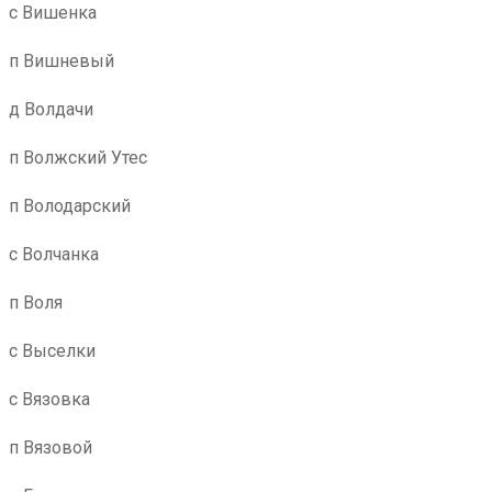
с Вишенка
п Вишневый
д Волдачи
п Волжский Утес
п Володарский
с Волчанка
п Воля
с Выселки
с Вязовка
п Вязовой