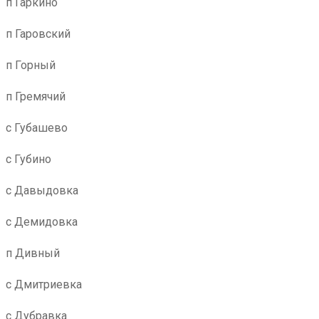
п Гаркино
п Гаровский
п Горный
п Гремячий
с Губашево
с Губино
с Давыдовка
с Демидовка
п Дивный
с Дмитриевка
с Дубравка