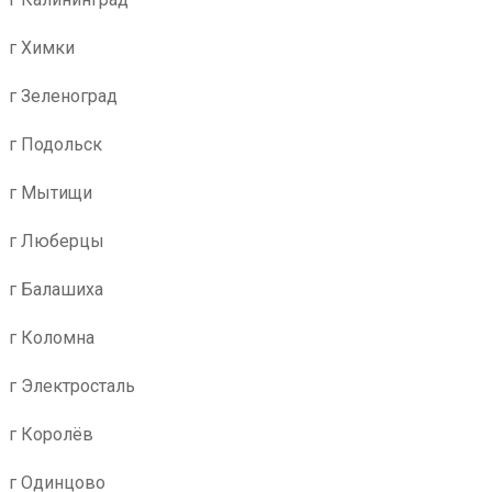
г Химки
г Зеленоград
г Подольск
г Мытищи
г Люберцы
г Балашиха
г Коломна
г Электросталь
г Королёв
г Одинцово