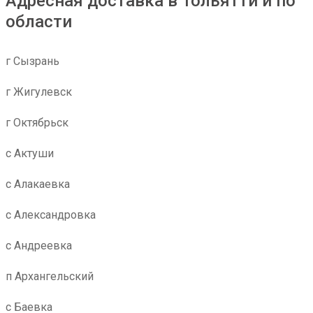
Адресная доставка в Тольятти и по
области
г Сызрань
г Жигулевск
г Октябрьск
с Актуши
с Алакаевка
с Александровка
с Андреевка
п Архангельский
с Баевка