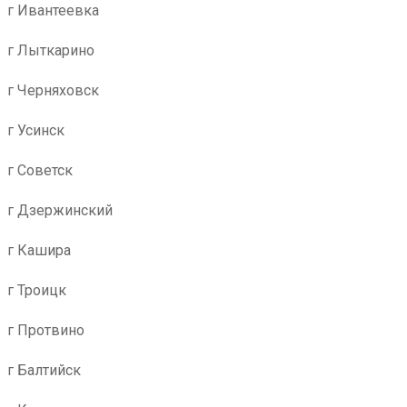
г Ивантеевка
г Лыткарино
г Черняховск
г Усинск
г Советск
г Дзержинский
г Кашира
г Троицк
г Протвино
г Балтийск